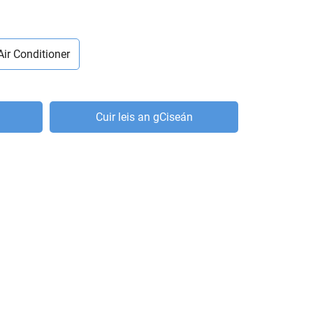
Air Conditioner
Cuir leis an gCiseán