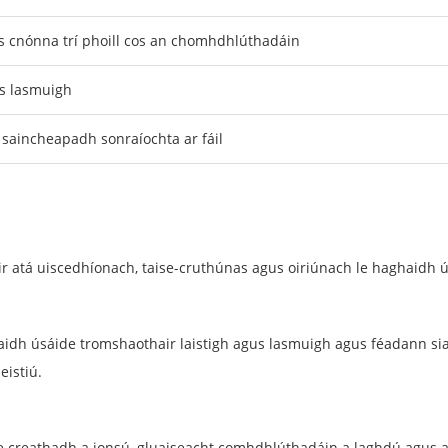
us cnónna trí phoill cos an chomhdhlúthadáin
us lasmuigh
 saincheapadh sonraíochta ar fáil
r atá uiscedhíonach, taise-cruthúnas agus oiriúnach le haghaidh 
ghaidh úsáide tromshaothair laistigh agus lasmuigh agus féadann 
eistiú.
 creathadh a ionsú, gluaiseacht comhdhlúthadáin a laghdú agus aistr