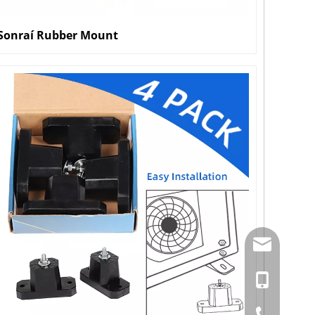
Sonraí Rubber Mount
amysong@da
86- 1515193