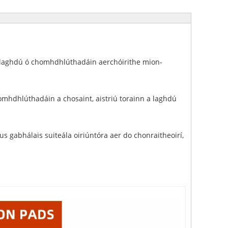
a laghdú ó chomhdhlúthadáin aerchóirithe mion-
mhdhlúthadáin a chosaint, aistriú torainn a laghdú
 gabhálais suiteála oiriúntóra aer do chonraitheoirí,