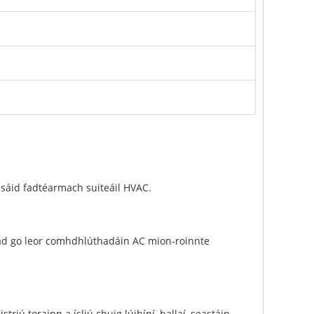
úsáid fadtéarmach suiteáil HVAC.
siad go leor comhdhlúthadáin AC mion-roinnte
iú torainn a ísliú chuig lúibíní, ballaí, seastáin