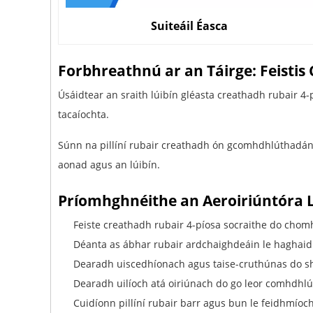
Suiteáil Éasca
Forbhreathnú ar an Táirge: Feist
Úsáidtear an sraith lúibín gléasta creathadh rubair 4
tacaíochta.
Súnn na pillíní rubair creathadh ón gcomhdhlúthadán r
aonad agus an lúibín.
Príomhghnéithe an Aeroiriúntóra 
Feiste creathadh rubair 4-píosa socraithe do cho
Déanta as ábhar rubair ardchaighdeáin le haghai
Dearadh uiscedhíonach agus taise-cruthúnas do shu
Dearadh uilíoch atá oiriúnach do go leor comhdhlút
Cuidíonn pillíní rubair barr agus bun le feidhmíoch