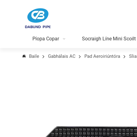
Píopa Copar
Socraigh Líne Mini Scoilt
Baile
Gabhálais AC
Pad Aeroiriúntóra
Sli