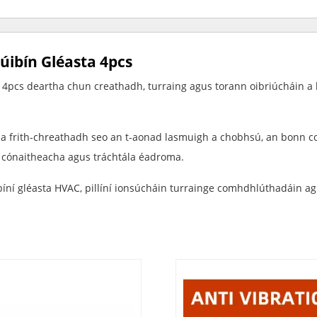
úibín Gléasta 4pcs
a 4pcs deartha chun creathadh, turraing agus torann oibriúcháin 
a frith-chreathadh seo an t-aonad lasmuigh a chobhsú, an bonn co
C cónaitheacha agus tráchtála éadroma.
ní gléasta HVAC, pillíní ionsúcháin turrainge comhdhlúthadáin agus