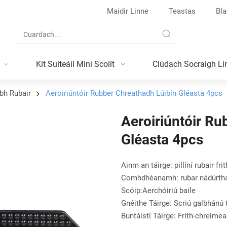
Maidir Linne
Teastas
Bla
Kit Suiteáil Mini Scoilt
Clúdach Socraigh Lí
abh Rubair
Aeroiriúntóir Rubber Chreathadh Lúibín Gléasta 4pcs
Aeroiriúntóir Ru
Gléasta 4pcs
Ainm an táirge: pillíní rubair fr
Comhdhéanamh: rubar nádúrtha +
Scóip:Aerchóiriú baile
Gnéithe Táirge: Scriú galbhánú t
Buntáistí Táirge: Frith-chreimea