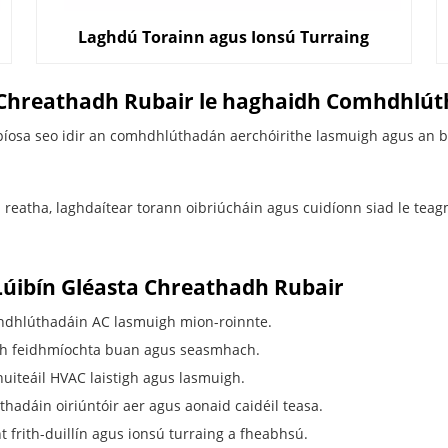
Laghdú Torainn agus Ionsú Turraing
is Chreathadh Rubair le haghaidh Comhdhlú
-píosa seo idir an comhdhlúthadán aerchóirithe lasmuigh agus an bo
eatha, laghdaítear torann oibriúcháin agus cuidíonn siad le teagmh
Lúibín Gléasta Chreathadh Rubair
mhdhlúthadáin AC lasmuigh mion-roinnte.
dh feidhmíochta buan agus seasmhach.
iteáil HVAC laistigh agus lasmuigh.
hadáin oiriúntóir aer agus aonaid caidéil teasa.
t frith-duillín agus ionsú turraing a fheabhsú.