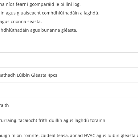
níos fearr i gcomparáid le pillíní log.
háin agus gluaiseacht comhdhlúthadáin a laghdú.
C agus cnónna seasta.
comhdhlúthadáin agus bunanna gléasta.
eathadh Lúibín Gléasta 4pcs
raith
urraing, tacaíocht frith-duillín agus laghdú torainn
igh mion-roinnte, caidéal teasa, aonad HVAC agus lúibín gléast