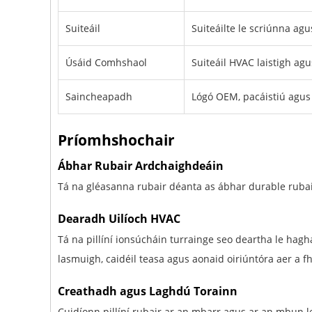
Suiteáil
Suiteáilte le scriúnna ag
Úsáid Comhshaol
Suiteáil HVAC laistigh ag
Saincheapadh
Lógó OEM, pacáistiú agus
Príomhshochair
Ábhar Rubair Ardchaighdeáin
Tá na gléasanna rubair déanta as ábhar durable rubai
Dearadh Uilíoch HVAC
Tá na pillíní ionsúcháin turrainge seo deartha le ha
lasmuigh, caidéil teasa agus aonaid oiriúntóra aer a fh
Creathadh agus Laghdú Torainn
Cuidíonn pillíní rubair ar an mbarr agus ar an mbun le