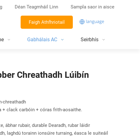
g
Déan Teagmháil Linn
Sampla saor in aisce
Faigh Athfhriotail
ne
Gabhálais AC
Seirbhís
bber Chreathadh Lúibín
ith-chreathadh
 clack carbóin + córas frith-aosaithe.
e, ábhar rubair, durable Dearadh, rubar láidir
dh, laghdú torainn ionsúire turraing, éasca le suiteáil