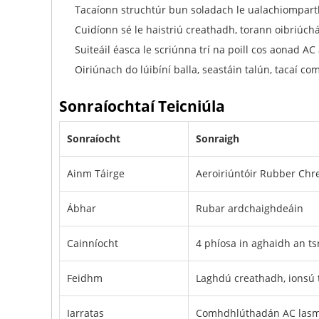
Tacaíonn struchtúr bun soladach le ualachiompartha 
Cuidíonn sé le haistriú creathadh, torann oibriúc
Suiteáil éasca le scriúnna trí na poill cos aonad A
Oiriúnach do lúibíní balla, seastáin talún, tacaí 
Sonraíochtaí Teicniúla
Sonraíocht
Sonraigh
Ainm Táirge
Aeroiriúntóir Rubber Chr
Ábhar
Rubar ardchaighdeáin
Cainníocht
4 phíosa in aghaidh an ts
Feidhm
Laghdú creathadh, ionsú t
Iarratas
Comhdhlúthadán AC lasmu