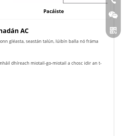
86-0519866
Pacáiste
thadán AC
nn gléasta, seastán talún, lúibín balla nó fráma
áil dhíreach miotail-go-miotail a chosc idir an t-
Wechat
Whatsapp