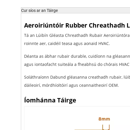
Cur síos ar an Táirge
Aeroiriúntóir Rubber Chreathadh L
Tá an Lúibín Gléasta Chreathadh Rubair Aeroiriúntór
roinnte aer, caidéil teasa agus aonaid HVAC.
Déanta as ábhar rubair durable, cuidíonn na gléasann
agus iontaofacht suiteála a fheabhsú do chórais HVA
Soláthraíonn Dabund gléasanna creathadh rubair, lúibí
dáileoirí, mórdhíoltóirí agus ceannaitheoirí OEM.
Íomhánna Táirge