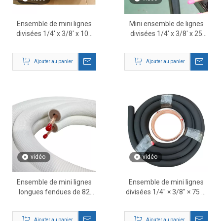
Ensemble de mini lignes
Mini ensemble de lignes
divisées 1/4' x 3/8' x 100
divisées 1/4' x 3/8' x 25
pieds – Tuyau en cuivre
pieds pour systèmes de
isolé pour installations CVC
CVC et de climatisation
Ajouter au panier
Ajouter au panier
longues
vidéo
vidéo
Ensemble de mini lignes
Ensemble de mini lignes
longues fendues de 82
divisées 1/4″ × 3/8″ × 75 pi
pieds 3/8' x 5/8' | Tuyau en
– Tubes réfrigérants en
cuivre pré-isolé pour
cuivre CVC pré-isolés
Ajouter au panier
Ajouter au panier