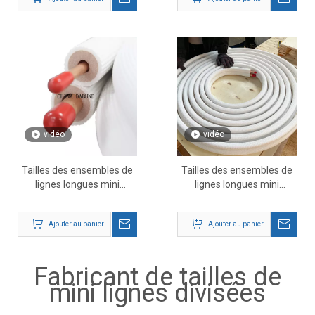
systèmes CVC
vidéo
vidéo
Tailles des ensembles de
Tailles des ensembles de
lignes longues mini
lignes longues mini
fendues de 75 pieds 3/8' x
fendues de 164 pieds 3/8'
5/8'
x 5/8'
Ajouter au panier
Ajouter au panier
Fabricant de tailles de
mini lignes divisées