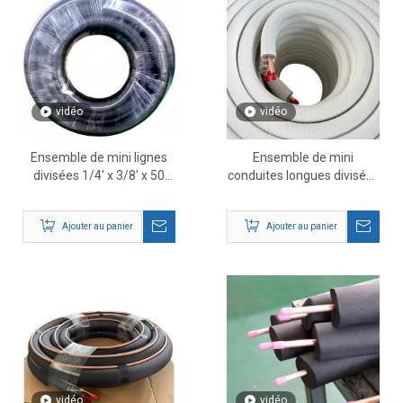
vidéo
vidéo
Ensemble de mini lignes
Ensemble de mini
divisées 1/4' x 3/8' x 50
conduites longues divisées
pieds
de 50 pi 3/8″ x 5/8″ –
Conduites de réfrigérant
Ajouter au panier
Ajouter au panier
en cuivre isolées
vidéo
vidéo