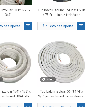
i izoluar 50 ft 1/2 ' x
Tub bakri i izoluar 3/4 in × 1/2 in
3/4'.
× 75 ft – Linja e ftohësit e
paraizoluar me HVAC
to në Shportë
Shto në Shportë
o
video
i izoluar 1/4' x 1/2' x
Tub bakri i izoluar 50 ft 1/4' x
ër sistemet HVAC dhe
3/8' për sistemet mini-ndarëse
Mini Split
dhe HVAC