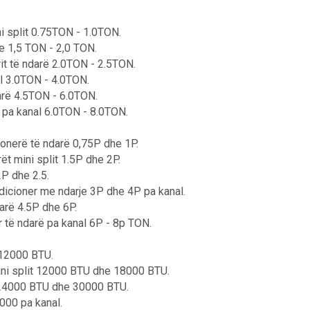
ni split 0.75TON - 1.0TON.
je 1,5 TON - 2,0 TON.
rit të ndarë 2.0TON - 2.5TON.
al 3.0TON - 4.0TON.
darë 4.5TON - 6.0TON.
ë pa kanal 6.0TON - 8.0TON.
ionerë të ndarë 0,75P dhe 1P.
ët mini split 1.5P dhe 2P.
2P dhe 2.5.
ndicioner me ndarje 3P dhe 4P pa kanal.
darë 4.5P dhe 6P.
r të ndarë pa kanal 6P - 8p TON.
 12000 BTU.
mini split 12000 BTU dhe 18000 BTU.
it 24000 BTU dhe 30000 BTU.
000 pa kanal.