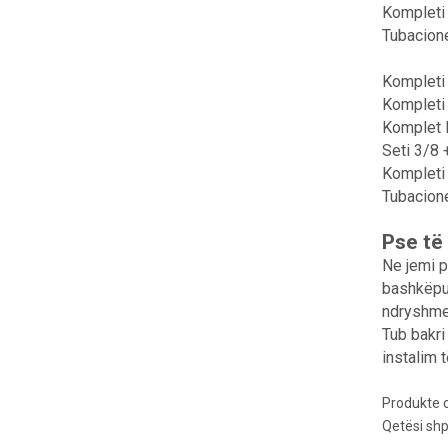
Kompleti 
Tubacione
Kompleti 
Kompleti 
Komplet l
Seti 3/8 
Kompleti 
Tubacione
Pse të
Ne jemi p
bashkëpun
ndryshme.
Tub bakri
instalim 
Produkte 
Qetësi sh