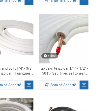
to në Shportë
Shto në Shportë
video
and 30 ft 1/4' x 3/8'
Tub bakri të izoluar 1/4″ × 1/2″ ×
i izoluar – Furnizuesi i
50 ft - Set i linjës së ftohësit
të linjës së ndarë mini
HVAC
premium
to në Shportë
Shto në Shportë