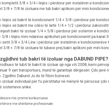
i kompletit 3/8 + 3/4 i linjës i përdorur për instalimin e kondic
t 3/8 + 7/8 të izoluara me tub bakri aplikoni për mini kondicion
i linjës së bakrit të kondicionerit 1/4 + 3/8 i përdorur për kondi
i linjës së bakrit me cilësi të lartë 1/4 + 1/2 i përdorur zakonish
injash bakri të izoluar 1/4 + 5/8 i përdorur për sistemin e kond
+ 5/8 i linjës mini-ndarëse aplikohet për kondicionerët pa kanal 
i setit 3/8 + 3/4 Line i përdorur për instalimin e kondicionerëve
t 3/8 + 7/8 të izoluara të tubave prej bakri aplikoni për mini kon
 zgjidhni tub bakri të izoluar nga DABUND PIPE?
rodhues të tubit të bakrit të izoluar që nga viti 2008, kemi përvo
uar 9 vjet transportues, mund të garantojë dërgesën. Çdo javë 
 Zgjidhni Dabund Ju do të fitoni biznesin.
 i izoluar individual për t'u përshtatur në mënyrë të përsosur çd
të sistemeve unike.
cilësore me çmime konkurruese
pirtërore me shërbime profesionale