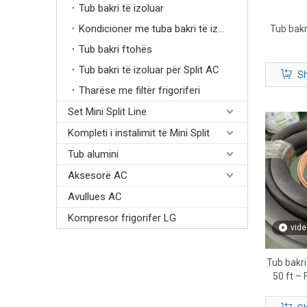
Tub bakri të izoluar
Kondicioner me tuba bakri të izoluar
Tub bakri
Tub bakri ftohës
Tub bakri të izoluar për Split AC
Sh
Tharëse me filtër frigoriferi
Set Mini Split Line
Kompleti i instalimit të Mini Split
Tub alumini
Aksesorë AC
Avullues AC
Kompresor frigorifer LG
vide
Tub bakri 
50 ft – 
linjës H