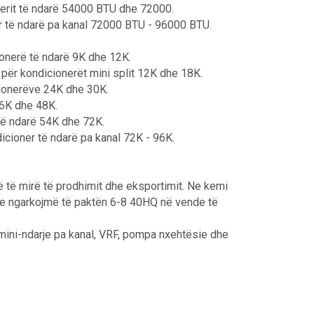
ionerit të ndarë 54000 BTU dhe 72000.
er të ndarë pa kanal 72000 BTU - 96000 BTU.
cionerë të ndarë 9K dhe 12K.
t për kondicionerët mini split 12K dhe 18K.
icionerëve 24K dhe 30K.
36K dhe 48K.
 të ndarë 54K dhe 72K.
dicioner të ndarë pa kanal 72K - 96K.
jë të mirë të prodhimit dhe eksportimit. Ne kemi
ne ngarkojmë të paktën 6-8 40HQ në vende të
o mini-ndarje pa kanal, VRF, pompa nxehtësie dhe