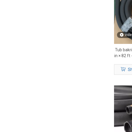
vide
Tub bakri
in × 82 ft 
Sh