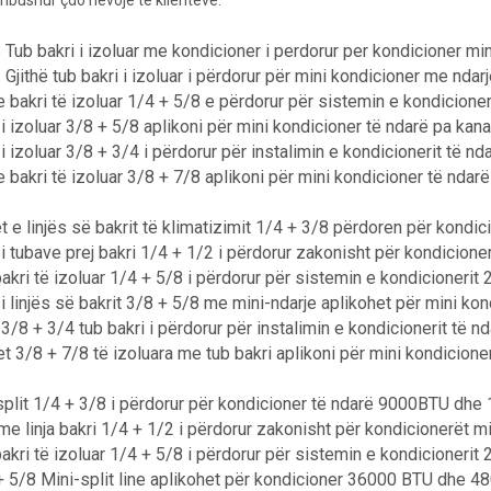
mbushur çdo nevojë të klientëve.
 Tub bakri i izoluar me kondicioner i perdorur per kondicioner mi
 Gjithë tub bakri i izoluar i përdorur për mini kondicioner me ndar
 bakri të izoluar 1/4 + 5/8 e përdorur për sistemin e kondicione
 i izoluar 3/8 + 5/8 aplikoni për mini kondicioner të ndarë pa kan
 i izoluar 3/8 + 3/4 i përdorur për instalimin e kondicionerit të n
 bakri të izoluar 3/8 + 7/8 aplikoni për mini kondicioner të ndar
 e linjës së bakrit të klimatizimit 1/4 + 3/8 përdoren për kondic
i tubave prej bakri 1/4 + 1/2 i përdorur zakonisht për kondicioner
 bakri të izoluar 1/4 + 5/8 i përdorur për sistemin e kondicionerit 
i linjës së bakrit 3/8 + 5/8 me mini-ndarje aplikohet për mini ko
3/8 + 3/4 tub bakri i përdorur për instalimin e kondicionerit të n
t 3/8 + 7/8 të izoluara me tub bakri aplikoni për mini kondicione
split 1/4 + 3/8 i përdorur për kondicioner të ndarë 9000BTU dhe
e linja bakri 1/4 + 1/2 i përdorur zakonisht për kondicionerët 
 bakri të izoluar 1/4 + 5/8 i përdorur për sistemin e kondicioner
+ 5/8 Mini-split line aplikohet për kondicioner 36000 BTU dhe 48