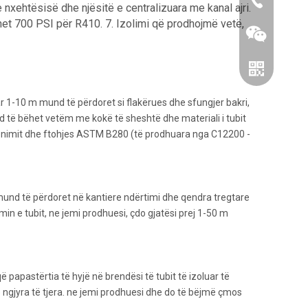
86-0519866
nxehtësisë dhe njësitë e centralizuara me kanal ajri.
et 700 PSI për R410. 7. Izolimi që prodhojmë vetë,
luar 1-10 m mund të përdoret si flakërues dhe sfungjer bakri,
d të bëhet vetëm me kokë të sheshtë dhe materiali i tubit
cionimit dhe ftohjes ASTM B280 (të prodhuara nga C12200 -
Wechat
 mund të përdoret në kantiere ndërtimi dhe qendra tregtare
min e tubit, ne jemi prodhuesi, çdo gjatësi prej 1-50 m
Whatsapp
ë papastërtia të hyjë në brendësi të tubit të izoluar të
e ngjyra të tjera. ne jemi prodhuesi dhe do të bëjmë çmos