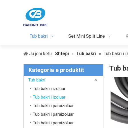
Tub bakri
Set Mini Split Line
K
Ju jeni këtu:
Shtëpi
»
Tub bakri
»
Tub bakri i i
Tub ba
Kategoria e produktit
Tub bakri
Tub bakri i izoluar
Tub bakri i izoluar
Tub bakri i paraizoluar
Tub bakri i paraizoluar
Tub bakri i paraizoluar