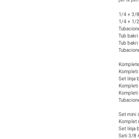
për të për
1/4 + 3/8
1/4 + 1/2
Tubacione
Tub bakri
Tub bakri
Tubacione
Kompletet
Kompleti 
Set linja
Kompleti 
Kompleti 
Tubacione
Set mini 
Komplet m
Set linja
Seti 3/8 