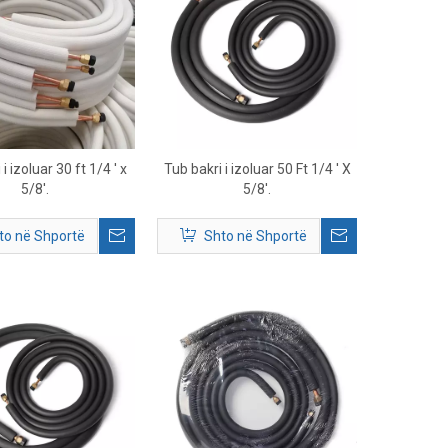
i izoluar 30 ft 1/4 ' x
Tub bakri i izoluar 50 Ft 1/4 ' X
5/8'.
5/8'.
to në Shportë
Shto në Shportë