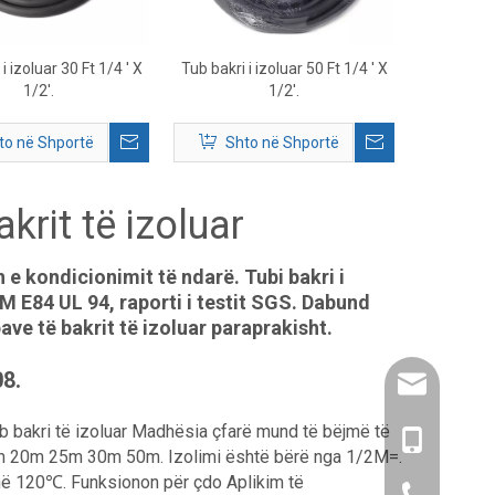
i izoluar 30 Ft 1/4 ' X
Tub bakri i izoluar 50 Ft 1/4 ' X
1/2'.
1/2'.
to në Shportë
Shto në Shportë
krit të izoluar
n e kondicionimit të ndarë. Tubi bakri i
M E84 UL 94, raporti i testit SGS. Dabund
ve të bakrit të izoluar paraprakisht.
8.
amysong@da
 bakri të izoluar Madhësia çfarë mund të bëjmë të
86- 1515193
ë 15m 20m 25m 30m 50m. Izolimi është bërë nga 1/2M=.
 120℃. Funksionon për çdo Aplikim të