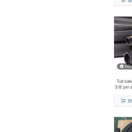
Sh
vide
Tub bakri
3/8' për 
Sh