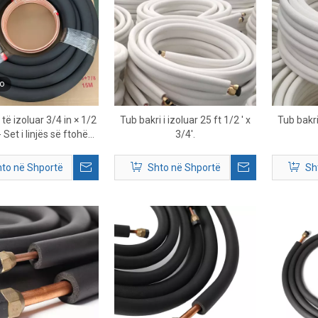
o
 të izoluar 3/4 in × 1/2
Tub bakri i izoluar 25 ft 1/2 ' x
Tub bakri 
- Set i linjës së ftohësit
3/4'.
HVAC
to në Shportë
Shto në Shportë
Sh