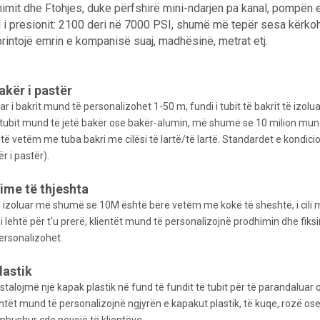
imit dhe Ftohjes, duke përfshirë mini-ndarjen pa kanal, pompën e 
 i presionit: 2100 deri në 7000 PSI, shumë më tepër sesa kërkoh
rintojë emrin e kompanisë suaj, madhësinë, metrat etj.
akër i pastër
luar i bakrit mund të personalizohet 1-50 m, fundi i tubit të bakrit të izo
i tubit mund të jetë bakër ose bakër-alumin, më shumë se 10 milion mun
të vetëm me tuba bakri me cilësi të lartë/të lartë. Standardet e kondi
r i pastër).
ime të thjeshta
 i izoluar më shumë se 10M është bërë vetëm me kokë të sheshtë, i cili
i lehtë për t'u prerë, klientët mund të personalizojnë prodhimin dhe fiksi
ersonalizohet.
lastik
nstalojmë një kapak plastik në fund të fundit të tubit për të parandaluar q
ientët mund të personalizojnë ngjyrën e kapakut plastik, të kuqe, rozë os