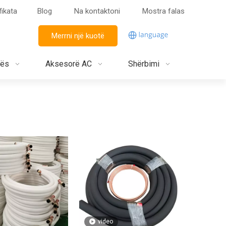
fikata
Blog
Na kontaktoni
Mostra falas
Merrni një kuotë
jës
Aksesorë AC
Shërbimi
video