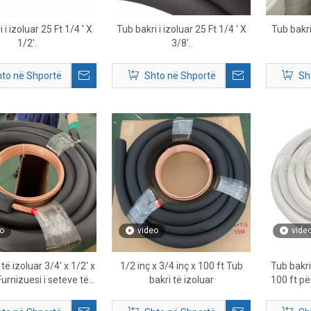
 i izoluar 25 Ft 1/4 ' X
Tub bakri i izoluar 25 Ft 1/4 ' X
Tub bakri 
1/2'.
3/8'.
to në Shportë
Shto në Shportë
Sh
o
video
vide
të izoluar 3/4' x 1/2' x
1/2 inç x 3/4 inç x 100 ft Tub
Tub bakri 
Furnizuesi i seteve të
bakri të izoluar
100 ft p
VAC me performancë të
lartë