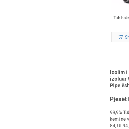
Tub bakri
Sh
Izolim i
izoluar
Pipe ësh
Pjesët
99,9% Tub
kemi në v
84, UL94