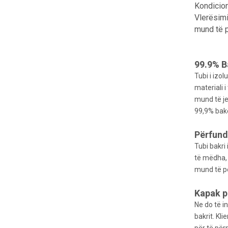
Kondicion
Vlerësimi
mund të p
99.9% B
Tubi i izo
materiali 
mund të je
99,9% bakë
Përfund
Tubi bakri
të mëdha, 
mund të p
Kapak p
Ne do të i
bakrit. Kl