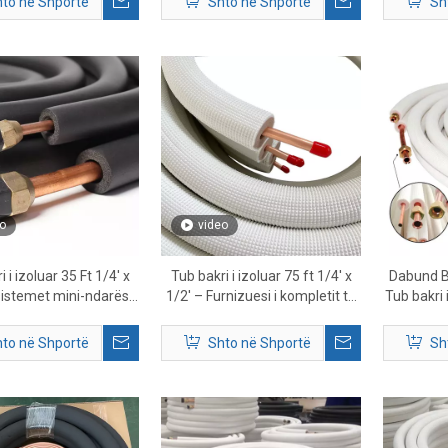
to në Shportë
Shto në Shportë
Sh
o
video
 i izoluar 35 Ft 1/4' x
Tub bakri i izoluar 75 ft 1/4' x
Dabund Br
sistemet mini-ndarëse
1/2' – Furnizuesi i kompletit të
Tub bakri 
dhe HVAC
linjës së ndarë të mini HVAC me
kompletit 
gjatësi të gjatë
to në Shportë
Shto në Shportë
Sh