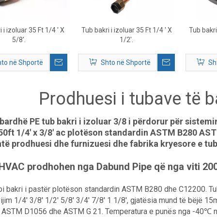
 i izoluar 35 Ft 1/4 ' X
Tub bakri i izoluar 35 Ft 1/4 ' X
Tub bakri 
5/8'.
1/2'.
to në Shportë
Shto në Shportë
Sh
Prodhuesi i tubave të ba
 bardhë PE tub bakri i izoluar 3/8 i përdorur për sistemi
 50ft 1/4' x 3/8' ac plotëson standardin ASTM B280 AST
të prodhuesi dhe furnizuesi dhe fabrika kryesore e tuba
 HVAC prodhohen nga Dabund Pipe që nga viti 200
i bakri i pastër plotëson standardin ASTM B280 dhe C12200. Tub
ijim 1/4' 3/8' 1/2' 5/8' 3/4' 7/8' 1 1/8', gjatësia mund të bëj
, ASTM D1056 dhe ASTM G 21. Temperatura e punës nga -40℃ në