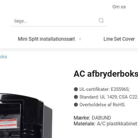
Om os
Mini Split installationssæt
Line Set Cover
boks
AC afbryderbok
⚫ UL-certifikater: E255965;
⚫ Standard: UL 1429; CSA C22.
⚫ Overholdelse af RoHS.
Mærke:
DABUND
Materiale:
A/C plastikkabinet