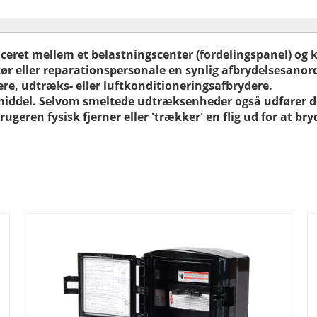
ceret mellem et belastningscenter (fordelingspanel) og
tør eller reparationspersonale en synlig afbrydelsesanor
re, udtræks- eller luftkonditioneringsafbrydere.
middel. Selvom smeltede udtræksenheder også udfører de
ugeren fysisk fjerner eller 'trækker' en flig ud for at bry