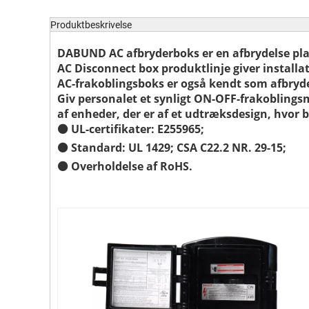
Produktbeskrivelse
DABUND AC afbryderboks er en afbrydelse pla
AC Disconnect box produktlinje giver installa
AC-frakoblingsboks er også kendt som afbryde
Giv personalet et synligt ON-OFF-frakoblings
af enheder, der er af et udtræksdesign, hvor br
⚫ UL-certifikater: E255965;
⚫ Standard: UL 1429; CSA C22.2 NR. 29-15;
⚫ Overholdelse af RoHS.