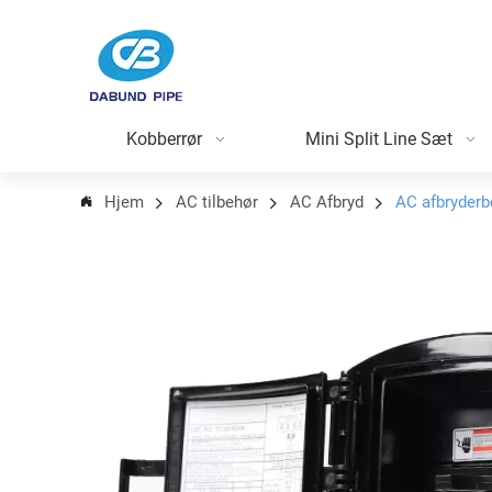
Kobberrør
Mini Split Line Sæt
Hjem
AC tilbehør
AC Afbryd
AC afbryder