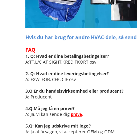
Hvis du har brug for andre HVAC-dele, så send 
FAQ
1. Q: Hvad er dine betalingsbetingelser?
A:TT,L/C AT SIGHT,KREDITKORT osv
2. Q: Hvad er dine leveringsbetingelser?
A: EXW, FOB, CFR, CIF osv
3.Q:Er du handelsvirksomhed eller producent?
A: Producent
4.Q:Må jeg få en prøve?
A: Ja, vi kan sende dig
.
prøve
5.Q: Kan jeg udskrive mit logo?
A: Ja af årsagen, vi accepterer OEM og ODM.