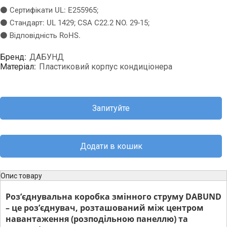
⚫ Сертифікати UL: E255965;
⚫ Стандарт: UL 1429; CSA C22.2 NO. 29-15;
⚫ Відповідність RoHS.
Бренд:
ДАБУНД
Матеріал:
Пластиковий корпус кондиціонера
Запитуйте
Додати в кошик
Опис товару
Роз’єднувальна коробка змінного струму DABUND
– це роз’єднувач, розташований між центром
навантаження (розподільною панеллю) та