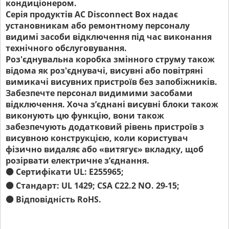
кондиціонером.
Серія продуктів AC Disconnect Box надає
установникам або ремонтному персоналу
видимі засоби відключення під час виконання
технічного обслуговування.
Роз'єднувальна коробка змінного струму також
відома як роз'єднувачі, висувні або повітряні
вимикачі висувних пристроїв без запобіжників.
Забезпечте персонал видимими засобами
відключення. Хоча з’єднані висувні блоки також
виконують цю функцію, вони також
забезпечують додатковий рівень пристроїв з
висувною конструкцією, коли користувач
фізично видаляє або «витягує» вкладку, щоб
розірвати електричне з’єднання.
⚫ Сертифікати UL: E255965;
⚫ Стандарт: UL 1429; CSA C22.2 NO. 29-15;
⚫ Відповідність RoHS.