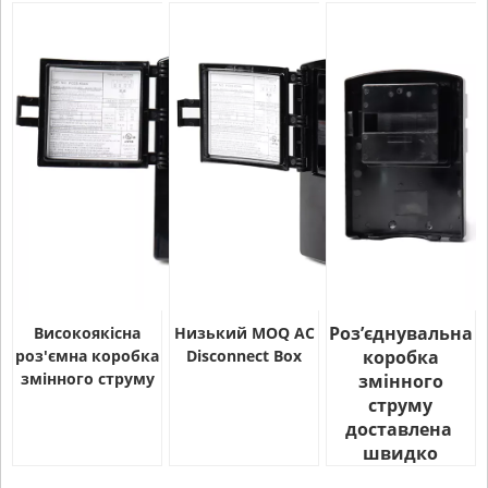
Роз’єднувальна
Високоякісна
Низький MOQ AC
роз'ємна коробка
Disconnect Box
коробка
змінного струму
змінного
струму
доставлена ​​
швидко