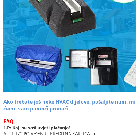
Ako trebate još neke HVAC dijelove, pošaljite nam, mi
ćemo vam pomoći pronaći.
FAQ
1.P: Koji su vaši uvjeti plaćanja?
A: TT, L/C PO VIĐENJU, KREDITNA KARTICA itd