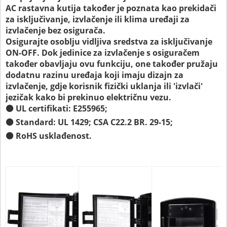
AC rastavna kutija također je poznata kao prekidači
za isključivanje, izvlačenje ili klima uređaji za
izvlačenje bez osigurača.
Osigurajte osoblju vidljiva sredstva za isključivanje
ON-OFF. Dok jedinice za izvlačenje s osiguračem
također obavljaju ovu funkciju, one također pružaju
dodatnu razinu uređaja koji imaju dizajn za
izvlačenje, gdje korisnik fizički uklanja ili 'izvlači'
jezičak kako bi prekinuo električnu vezu.
⚫ UL certifikati: E255965;
⚫ Standard: UL 1429; CSA C22.2 BR. 29-15;
⚫ RoHS usklađenost.