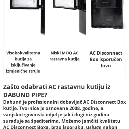
AC Disconnect
Visokokvalitetna
Niski MOQ AC
kutija za
rastavna kutija
Box isporučen
isključivanje
brzo
izmjenične struje
Zašto odabrati AC rastavnu kutiju iz
DABUND PIPE?
Dabund je profesionalni dobavljač AC Disconnect Box
kutije. Tvornica je osnovana 2008. godine, a
vanjskotrgovinski odjel je jak i dugi niz godina
surađuje sa špediterima. Možemo jamčiti kvalitetu
AC Disconnect Boxa, brzu isporuku, usluge nakon