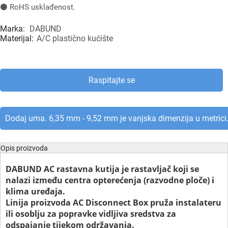
⚫ RoHS usklađenost.
Marka:
DABUND
Materijal:
A/C plastično kućište
Raspitajte se
Dodaj uma. 6,35 mm - 9,52 mm je vanjska dimenzija u metrici
Opis proizvoda
DABUND AC rastavna kutija je rastavljač koji se
nalazi između centra opterećenja (razvodne ploče) i
klima uređaja.
Linija proizvoda AC Disconnect Box pruža instalateru
ili osoblju za popravke vidljiva sredstva za
odspajanje tijekom održavanja.