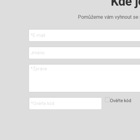
Kde j
Pomůžeme vám vyhnout se nás