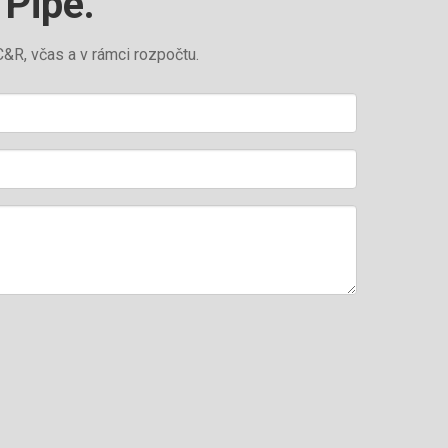
 Pipe.
Wechat
&R, včas a v rámci rozpočtu.
Whatsapp