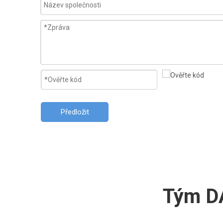
Předložit
Tým DA