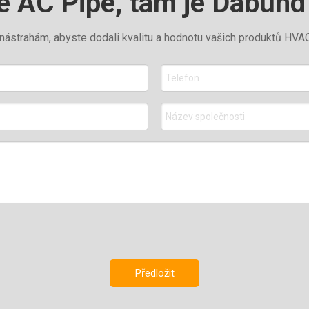
e AC Pipe, tam je Dabund
trahám, abyste dodali kvalitu a hodnotu vašich produktů HVAC
Předložit