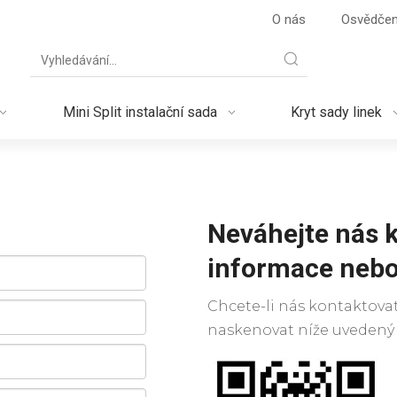
O nás
Osvědčen
Mini Split instalační sada
Kryt sady linek
Neváhejte nás k
informace nebo
Chcete-li nás kontaktova
naskenovat níže uvedený o