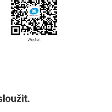
Wechat
loužit.