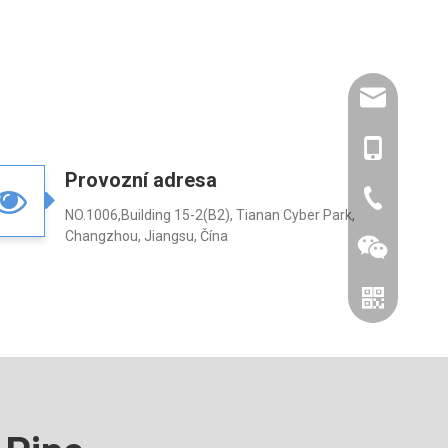
amysong@da
86- 1515193
Provozní adresa
86-0519866
NO.1006,Building 15-2(B2), Tianan Cyber ​​Park,
Changzhou, Jiangsu, Čína