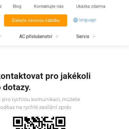
í
Blog
Kontaktujte nás
Ukázka zdarma
Získejte cenovou nabídku
AC příslušenství
Servis
ontaktovat pro jakékoli
 dotazy.
t pro rychlou komunikaci, můžete
dkaz na rychlé zasílání zpráv.