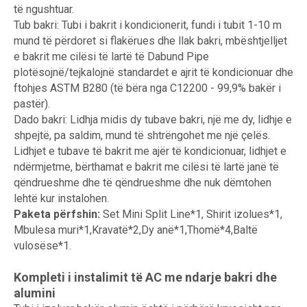
të ngushtuar.
Tub bakri: Tubi i bakrit i kondicionerit, fundi i tubit 1-10 m
mund të përdoret si flakërues dhe llak bakri, mbështjelljet
e bakrit me cilësi të lartë të Dabund Pipe
plotësojnë/tejkalojnë standardet e ajrit të kondicionuar dhe
ftohjes ASTM B280 (të bëra nga C12200 - 99,9% bakër i
pastër).
Dado bakri: Lidhja midis dy tubave bakri, një me dy, lidhje e
shpejtë, pa saldim, mund të shtrëngohet me një çelës.
Lidhjet e tubave të bakrit me ajër të kondicionuar, lidhjet e
ndërmjetme, bërthamat e bakrit me cilësi të lartë janë të
qëndrueshme dhe të qëndrueshme dhe nuk dëmtohen
lehtë kur instalohen.
Paketa përfshin:
Set Mini Split Line*1, Shirit izolues*1,
Mbulesa muri*1,Kravatë*2,Dy anë*1,Thomë*4,Baltë
vulosëse*1.
Kompleti i instalimit të AC me ndarje bakri dhe
alumini