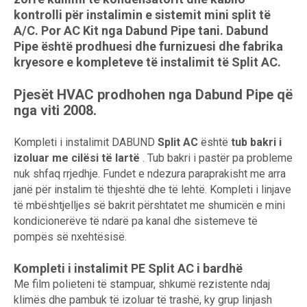
kontrolli për instalimin e sistemit mini split të
A/C. Por AC Kit nga Dabund Pipe tani. Dabund
Pipe është prodhuesi dhe furnizuesi dhe fabrika
kryesore e kompleteve të instalimit të Split AC.
Pjesët HVAC prodhohen nga Dabund Pipe që
nga viti 2008.
Kompleti i instalimit DABUND
Split AC
është
tub bakri i
izoluar me cilësi të lartë
. Tub bakri i pastër pa probleme
nuk shfaq rrjedhje. Fundet e ndezura paraprakisht me arra
janë për instalim të thjeshtë dhe të lehtë. Kompleti i linjave
të mbështjelljes së bakrit përshtatet me shumicën e mini
kondicionerëve të ndarë pa kanal dhe sistemeve të
pompës së nxehtësisë.
Kompleti i instalimit PE Split AC i bardhë
Me film polieteni të stampuar, shkumë rezistente ndaj
klimës dhe pambuk të izoluar të trashë, ky grup linjash