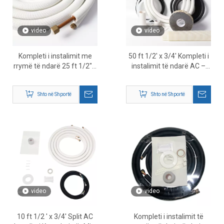
video
video
Kompleti i instalimit me
50 ft 1/2' x 3/4' Kompleti i
rrymë të ndarë 25 ft 1/2″ x
instalimit të ndarë AC –
3/4″ – Zgjidhje komplete e
Zgjidhje komplete e
kompletit të linjës HVAC
kompletit të linjës së bakrit
Shto në Shportë
Shto në Shportë
HVAC
video
video
10 ft 1/2 ' x 3/4' Split AC
Kompleti i instalimit të