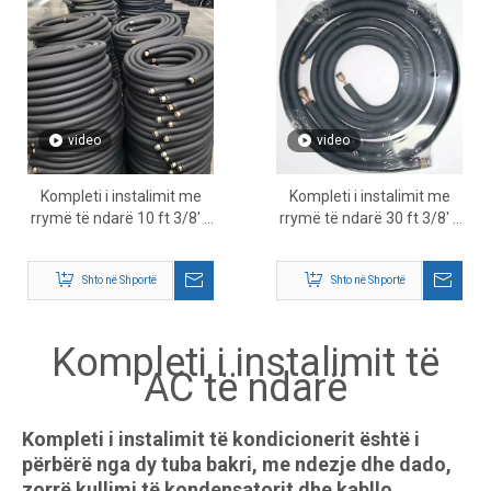
video
video
Kompleti i instalimit me
Kompleti i instalimit me
rrymë të ndarë 10 ft 3/8' x
rrymë të ndarë 30 ft 3/8' x
5/8'
5/8'
Shto në Shportë
Shto në Shportë
Kompleti i instalimit të
AC të ndarë
Kompleti i instalimit të kondicionerit është i
përbërë nga dy tuba bakri, me ndezje dhe dado,
zorrë kullimi të kondensatorit dhe kabllo