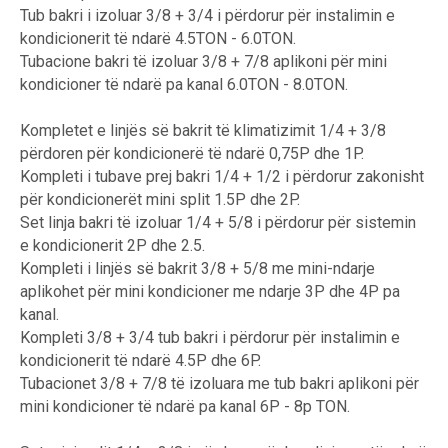
Tub bakri i izoluar 3/8 + 3/4 i përdorur për instalimin e
kondicionerit të ndarë 4.5TON - 6.0TON.
Tubacione bakri të izoluar 3/8 + 7/8 aplikoni për mini
kondicioner të ndarë pa kanal 6.0TON - 8.0TON.
Kompletet e linjës së bakrit të klimatizimit 1/4 + 3/8
përdoren për kondicionerë të ndarë 0,75P dhe 1P.
Kompleti i tubave prej bakri 1/4 + 1/2 i përdorur zakonisht
për kondicionerët mini split 1.5P dhe 2P.
Set linja bakri të izoluar 1/4 + 5/8 i përdorur për sistemin
e kondicionerit 2P dhe 2.5.
Kompleti i linjës së bakrit 3/8 + 5/8 me mini-ndarje
aplikohet për mini kondicioner me ndarje 3P dhe 4P pa
kanal.
Kompleti 3/8 + 3/4 tub bakri i përdorur për instalimin e
kondicionerit të ndarë 4.5P dhe 6P.
Tubacionet 3/8 + 7/8 të izoluara me tub bakri aplikoni për
mini kondicioner të ndarë pa kanal 6P - 8p TON.