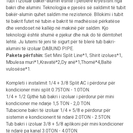
Tubi i izoluar bakër-alumin është i përbërë kryesisht nga
bakri dhe alumini. Teknologjia e pjesës së saldimit të tubit
bakër-alumin quhet saldim me rezistencë. Bllokimi i tubit
të bakrit futet në tubin e bakrit të madhësisë përkatëse
dhe vendoset në kallëp në makinë për saldim. Kjo
teknologji është shumë e pjekur dhe nuk do të dëmtohet
lehtë. Ju lutemi të jeni të sigurt për të blerë tub bakri-
alumini të izoluar DABUND PIPE.
Paketa përfshin:
Set Mini Split Line*1, Shirit izolues*1,
Mbulesa muri*1,Kravatë*2,Dy anë*1,Thomë*4,Baltë
vulosëse*1.
Kompleti i instalimit 1/4 + 3/8 Split AC i përdorur për
kondicioner mini split 0.75TON - 1.0TON.
1/4 + 1/2 Gjithë tub bakri i izoluar i përdorur për mini
kondicioner me ndarje 1,5 TON - 2,0 TON.
Tubacione bakri të izoluar 1/4 + 5/8 e përdorur për
sistemin e kondicionerit të ndarë 2.0TON - 2.5TON.
Tub bakri i izoluar 3/8 + 5/8 aplikoni për mini kondicioner
të ndarë pa kanal 3.0TON - 4.0TON.