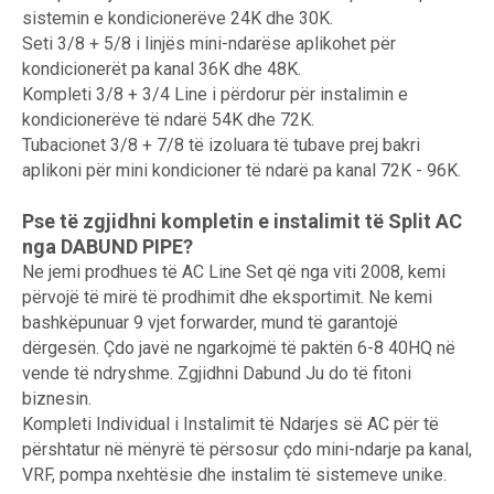
sistemin e kondicionerëve 24K dhe 30K.
Seti 3/8 + 5/8 i linjës mini-ndarëse aplikohet për
kondicionerët pa kanal 36K dhe 48K.
Kompleti 3/8 + 3/4 Line i përdorur për instalimin e
kondicionerëve të ndarë 54K dhe 72K.
Tubacionet 3/8 + 7/8 të izoluara të tubave prej bakri
aplikoni për mini kondicioner të ndarë pa kanal 72K - 96K.
Pse të zgjidhni kompletin e instalimit të Split AC
nga DABUND PIPE?
Ne jemi prodhues të AC Line Set që nga viti 2008, kemi
përvojë të mirë të prodhimit dhe eksportimit. Ne kemi
bashkëpunuar 9 vjet forwarder, mund të garantojë
dërgesën. Çdo javë ne ngarkojmë të paktën 6-8 40HQ në
vende të ndryshme. Zgjidhni Dabund Ju do të fitoni
biznesin.
Kompleti Individual i Instalimit të Ndarjes së AC për të
përshtatur në mënyrë të përsosur çdo mini-ndarje pa kanal,
VRF, pompa nxehtësie dhe instalim të sistemeve unike.