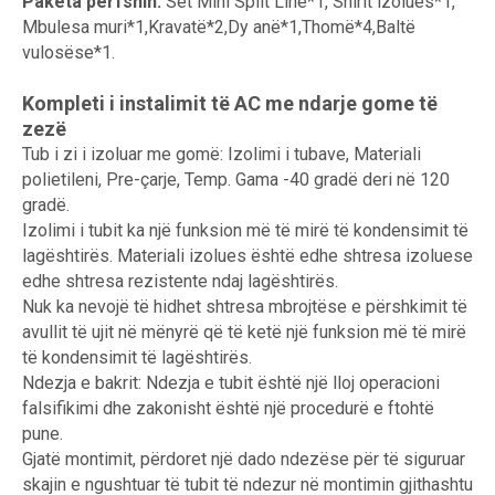
Paketa përfshin:
Set Mini Split Line*1, Shirit izolues*1,
Mbulesa muri*1,Kravatë*2,Dy anë*1,Thomë*4,Baltë
vulosëse*1.
Kompleti i instalimit të AC me ndarje gome të
zezë
Tub i zi i izoluar me gomë: Izolimi i tubave, Materiali
polietileni, Pre-çarje, Temp. Gama -40 gradë deri në 120
gradë.
Izolimi i tubit ka një funksion më të mirë të kondensimit të
lagështirës. Materiali izolues është edhe shtresa izoluese
edhe shtresa rezistente ndaj lagështirës.
Nuk ka nevojë të hidhet shtresa mbrojtëse e përshkimit të
avullit të ujit në mënyrë që të ketë një funksion më të mirë
të kondensimit të lagështirës.
Ndezja e bakrit: Ndezja e tubit është një lloj operacioni
falsifikimi dhe zakonisht është një procedurë e ftohtë
pune.
Gjatë montimit, përdoret një dado ndezëse për të siguruar
skajin e ngushtuar të tubit të ndezur në montimin gjithashtu