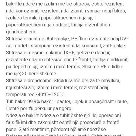
bakri të ndarë me izolim me tre shtresa, është rezistent
ndaj korrozionit, rezistent ndaj zjarrit, i vonuar ndaj flakës,
izolues termik, i papërshkueshëm nga uji, i
papërshkueshëm nga goditjet, thithja e zërit dhe i
qëndrueshëm
.
Shtresa e jashtme: Anti-plakje, PE fllm rezistente ndaj UV-
së, model i stampuar rezistent ndaj konsumit, antl-plakje.
Shtresa e mesme: shkumë IXPE, qelizë e dendur,
rezistente ndaj nxehtësisë dhe të ftohtit, thithja e ndikimit,
pa depërtim uji, izolim i mirë termik. Shkumë PE e lidhur
me ujë; 30 herë shkumë.
Shtresa e brendshme: Struktura me qeliza të mbyllura,
ngushtësi ajri; izolim i mirë termik, rezistent ndaj
temperaturës -40℃~120℃.
Tub bakri: 99,9% bakër i pastër, i pjekur posaçërisht i butë,
i lehtë për t'u përkulur pa ngërç.
Ndezja e bakrit: Ndezja e tubit është një lloj operacioni
falsifikimi dhe zakonisht është një procedurë e ftohtë
pune. Gjatë montimit, përdoret një arrë ndezëse.