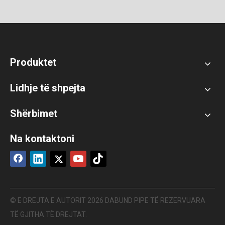
Produktet
Lidhje të shpejta
Shërbimet
Na kontaktoni
© E DREJTA E AUTORIT
2026
DABUND PIPE TË REZERVUARA
TË GJITHA TË DREJTAT.