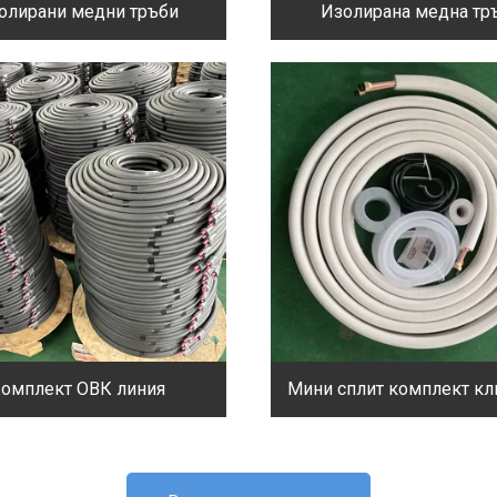
олирани медни тръби
Изолирана медна тр
омплект ОВК линия
Мини сплит комплект кл