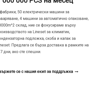
1 000 000 PCS на месец
 фабрики, 50 електрически машини за
аваряване, 4 машини за автоматично опаковане,
0000m^2 склад, ние се фокусираме върху
роизводството на Lineset за климатик,
ондензаторна подложка, скоба и капак за
ineset. Предлага се бърза доставка в рамките на
-7 дни, ако сте спешни.
вържете се с нашия екип за поддръжка