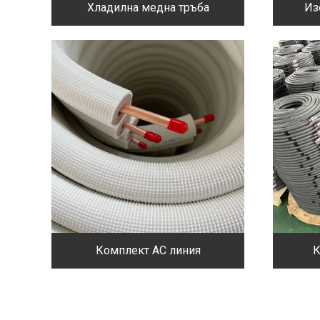
Хладилна медна тръба
Из
Комплект AC линия
К