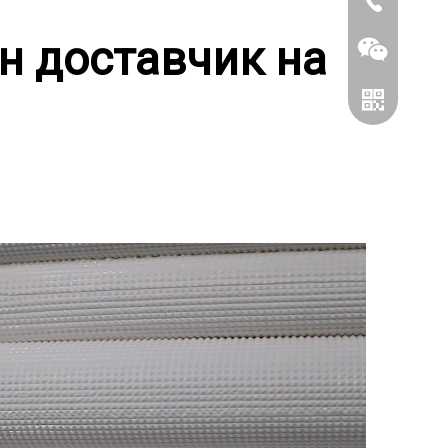
86-0519866
н доставчик на
Wechat
Whatsapp