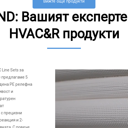
Вижте още продукти
D: Вашият експерте
HVAC&R продукти
Line Sets за
ие предлагаме 5
едена PE релефна
ивост и
ературен
ат
 с прецизни
реакция и 2-
вката. С повече