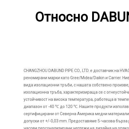
Относно DABUN
CHANGZHOU DABUND PIPE CO., LTD. е доставчик на HVAC 
реномирани марки като Gree/Midea/Daikin и Carrier. Н
вида изолационни тръби, с нашата собствено произв
изолационна тръба, характеризираща се с огнеустойч
устойчивост на висока температура, работеща в темп
диапазон от -40 ℃ до 120 ℃. Нашите продукти използв
сертифицирани от Северна Америка медни материали
допуски от +/-0,03 mm. Предоставяме 5-часова бърза 
часови персонализирани чертежи на дизайна на опако