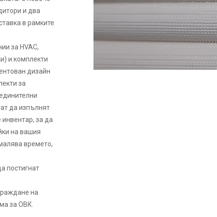
дитори и два
ставка в рамките
ии за HVAC,
и) и комплекти
тентован дизайн
лекти за
зединителни
гат да изпълнят
инвентар, за да
йки на вашия
малява времето,
да постигнат
зграждане на
ма за ОВК.