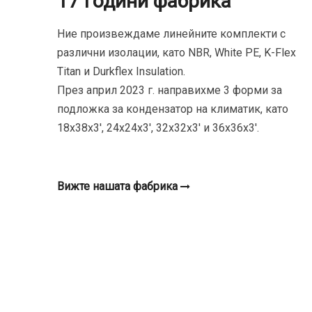
17 години фабрика
Ние произвеждаме линейните комплекти с
различни изолации, като NBR, White PE, K-Flex
Titan и Durkflex Insulation.
През април 2023 г. направихме 3 форми за
подложка за кондензатор на климатик, като
18x38x3', 24x24x3', 32x32x3' и 36x36x3'.
Вижте нашата фабрика