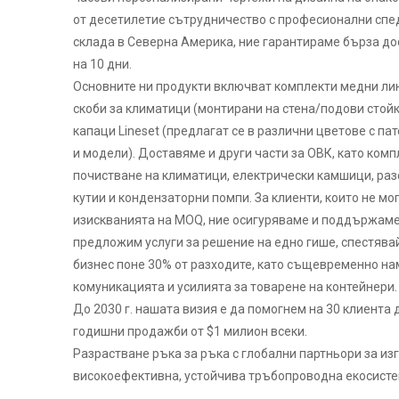
от десетилетие сътрудничество с професионални спе
склада в Северна Америка, ние гарантираме бърза до
на 10 дни.
Основните ни продукти включват комплекти медни лин
скоби за климатици (монтирани на стена/подови стойк
капаци Lineset (предлагат се в различни цветове с па
и модели). Доставяме и други части за ОВК, като комп
почистване на климатици, електрически камшици, ра
кутии и кондензаторни помпи. За клиенти, които не мо
изискванията на MOQ, ние осигуряваме и поддържаме 
предложим услуги за решение на едно гише, спестява
бизнес поне 30% от разходите, като същевременно на
комуникацията и усилията за товарене на контейнери.
До 2030 г. нашата визия е да помогнем на 30 клиента 
годишни продажби от $1 милион всеки.
Разрастване ръка за ръка с глобални партньори за и
високоефективна, устойчива тръбопроводна екосисте