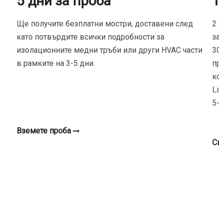
5 дни за проба
Ще получите безплатни мостри, доставени след
2
като потвърдите всички подробности за
з
изолационните медни тръби или други HVAC части
3
в рамките на 3-5 дни.
п
к
L
5
Вземете проба
С