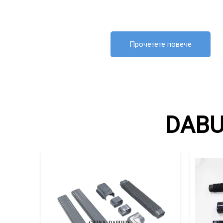
Прочетете повече
DABU