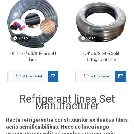
video
video
10 ft 1/4' x 3/8' Mini Split
1/4' x 5/8' Mini Split
Line
Refrigerant Line
Add to Basket
Add to Basket
Refrigerant linea Set
Manufacturer
Recta refrigerantia constituuntur ex duabus tibiis
aeris semiflexibilibus. Haec ac linea iungo
evaporatorem velit ad condensatorem aeris