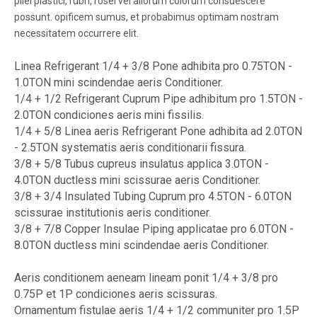
pilei plastici, rubri, rosei vel aliorum colorum consuescere
possunt. opificem sumus, et probabimus optimam nostram
necessitatem occurrere elit.
Linea Refrigerant 1/4 + 3/8 Pone adhibita pro 0.75TON -
1.0TON mini scindendae aeris Conditioner.
1/4 + 1/2 Refrigerant Cuprum Pipe adhibitum pro 1.5TON -
2.0TON condiciones aeris mini fissilis.
1/4 + 5/8 Linea aeris Refrigerant Pone adhibita ad 2.0TON
- 2.5TON systematis aeris conditionarii fissura.
3/8 + 5/8 Tubus cupreus insulatus applica 3.0TON -
4.0TON ductless mini scissurae aeris Conditioner.
3/8 + 3/4 Insulated Tubing Cuprum pro 4.5TON - 6.0TON
scissurae institutionis aeris conditioner.
3/8 + 7/8 Copper Insulae Piping applicatae pro 6.0TON -
8.0TON ductless mini scindendae aeris Conditioner.
Aeris conditionem aeneam lineam ponit 1/4 + 3/8 pro
0.75P et 1P condiciones aeris scissuras.
Ornamentum fistulae aeris 1/4 + 1/2 communiter pro 1.5P