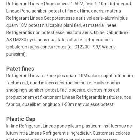
Refrigerant Lineae Pone nativus 1-50M, finis 1-10m Refrigerant
Lineae Pone adhiberi potest ut flare et limax aeris, materia
Refrigerant Lineae Set potest esse aeris vel aeris-alumini plus
quam 10M potest nisi capitis plani fieri, et materia lineae
Refrigerantis non potest esse nisi tota aeris, tibiae Dabundi/ex
ASTM280 gyris aeris qualitates altae et refrigerationis
globulorum aeris concurrentes (a . C12200 - 99,9% aeris
purissimi).
Patet fines
Refrigerant Lineam Pone plus quam 10M solum caput rotundum
factum est, quod in locis constructionibus et malls magnis
shoppingis adhiberi potest, facile secare, clientes mos est
productionem et fixationem Lineae Refrigerantis instituere, nos
fabrica, quaelibet longitudo 1-50m nativus esse potest.
Plastic Cap
In fine Refrigerant Lineae pone pileum plasticum instituemus ne
lutum intra Lineae Refrigerantis ingrediatur. Customers colores