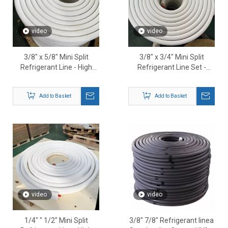
video
video
3/8″ x 5/8″ Mini Split
3/8″ x 3/4″ Mini Split
Refrigerant Line - High
Refrigerant Line Set -
Quality Insulated Cuprum
Premium HVAC Copper
HVAC Pipe
Line Set
Add to Basket
Add to Basket
video
video
1/4″ ″ 1/2″ Mini Split
3/8″ 7/8″ Refrigerant linea