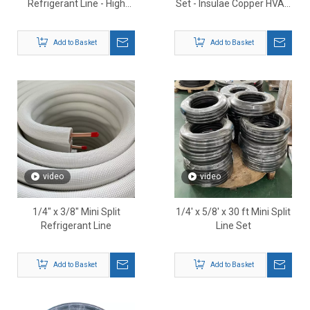
Refrigerant Line - High
Set - Insulae Copper HVAC
Quality HVAC Copper line
Linea Set Kit
Set
Add to Basket
Add to Basket
video
video
1/4″ x 3/8″ Mini Split
1/4' x 5/8' x 30 ft Mini Split
Refrigerant Line
Line Set
Add to Basket
Add to Basket