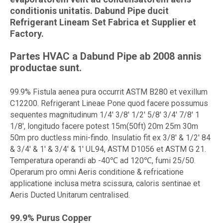
conditionis unitatis. Dabund Pipe ducit
Refrigerant Lineam Set Fabrica et Supplier et
Factory.
Partes HVAC a Dabund Pipe ab 2008 annis
productae sunt.
99.9% Fistula aenea pura occurrit ASTM B280 et vexillum
C12200. Refrigerant Lineae Pone quod facere possumus
sequentes magnitudinum 1/4' 3/8' 1/2' 5/8' 3/4' 7/8' 1
1/8', longitudo facere potest 15m(50ft) 20m 25m 30m
50m pro ductless mini-findo. Insulatio fit ex 3/8' & 1/2' 84
& 3/4' & 1' & 3/4' & 1' UL94, ASTM D1056 et ASTM G 21.
Temperatura operandi ab -40℃ ad 120℃, fumi 25/50.
Operarum pro omni Aeris conditione & refricatione
applicatione inclusa metra scissura, caloris sentinae et
Aeris Ducted Unitarum centralised.
99.9% Purus Copper