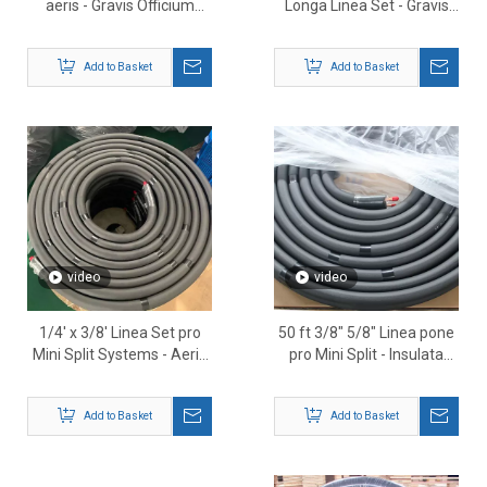
aeris - Gravis Officium
Longa Linea Set - Gravis
Insulatum HVAC
Officium Insulated Cuprum
Refrigeration Pipe pro
Pipe pro Fundo HVAC
Add to Basket
Add to Basket
Large Systems
Installations
video
video
1/4' x 3/8' Linea Set pro
50 ft 3/8″ 5/8″ Linea pone
Mini Split Systems - Aeris
pro Mini Split - Insulata
HVAC Lineae Insulae
Copper HVAC Refrigerant
Linea
Add to Basket
Add to Basket