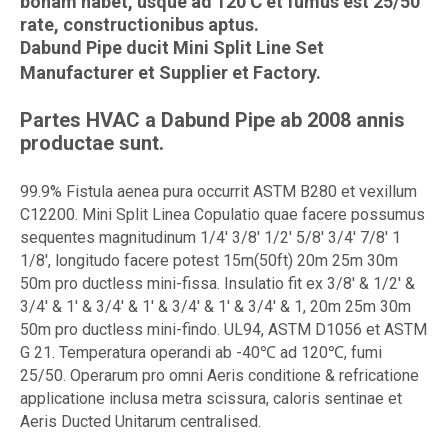
bonam habet, usque ad 120℃ et fumus est 25/50
rate, constructionibus aptus.
Dabund Pipe ducit Mini Split Line Set
Manufacturer et Supplier et Factory.
Partes HVAC a Dabund Pipe ab 2008 annis
productae sunt.
99.9% Fistula aenea pura occurrit ASTM B280 et vexillum
C12200. Mini Split Linea Copulatio quae facere possumus
sequentes magnitudinum 1/4' 3/8' 1/2' 5/8' 3/4' 7/8' 1
1/8', longitudo facere potest 15m(50ft) 20m 25m 30m
50m pro ductless mini-fissa. Insulatio fit ex 3/8' & 1/2' &
3/4' & 1' & 3/4' & 1' & 3/4' & 1' & 3/4' & 1, 20m 25m 30m
50m pro ductless mini-findo. UL94, ASTM D1056 et ASTM
G 21. Temperatura operandi ab -40℃ ad 120℃, fumi
25/50. Operarum pro omni Aeris conditione & refricatione
applicatione inclusa metra scissura, caloris sentinae et
Aeris Ducted Unitarum centralised.