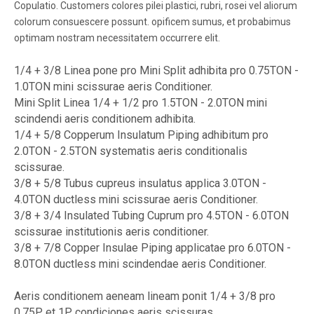
Copulatio. Customers colores pilei plastici, rubri, rosei vel aliorum
colorum consuescere possunt. opificem sumus, et probabimus
optimam nostram necessitatem occurrere elit.
1/4 + 3/8 Linea pone pro Mini Split adhibita pro 0.75TON -
1.0TON mini scissurae aeris Conditioner.
Mini Split Linea 1/4 + 1/2 pro 1.5TON - 2.0TON mini
scindendi aeris conditionem adhibita.
1/4 + 5/8 Copperum Insulatum Piping adhibitum pro
2.0TON - 2.5TON systematis aeris conditionalis
scissurae.
3/8 + 5/8 Tubus cupreus insulatus applica 3.0TON -
4.0TON ductless mini scissurae aeris Conditioner.
3/8 + 3/4 Insulated Tubing Cuprum pro 4.5TON - 6.0TON
scissurae institutionis aeris conditioner.
3/8 + 7/8 Copper Insulae Piping applicatae pro 6.0TON -
8.0TON ductless mini scindendae aeris Conditioner.
Aeris conditionem aeneam lineam ponit 1/4 + 3/8 pro
0.75P et 1P condiciones aeris scissuras.