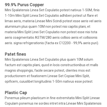
99.9% Purus Copper
Mini Spalatensis Linea Set Copulatio potest nativus 1-50M, finis
1-10m Mini Split Linea Set Copulatio adhiberi potest ut flare et
limax aeris, materia Lineae Mini Scindi potest esse aeris vel aeris
aluminium plus quam 10M non potest nisi capitis plani, et
materia Mini Split Linei Set Copulatio non potest esse nisi tota
aeris coagmentatio ASTM/280 aeris collisio aeris et collisionis
aeris. signa refrigerationis (facta ex C12200 - 99,9% aeris puri).
Patet fines
Mini Spalatensis Linea Set Copulatio plus quam 10M solum
factum est capitis plani, quod in locis constructionibus et malls
magnis shoppingis, facile secare potest, clientes mos est
productionem et fixationem Lineae Set Copiae Mini Split,
opificem, cuiuslibet longitudinis 1-50m nativus esse potest.
Plastic Cap
Ponemus pileum plasticum in fine extremitatis Mini Split Lineae
Copulam ponemus ne sordes intret intra Lineae Mini Spalatensis