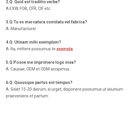
2.Q: Quid est traditio verba?
A:EXW, FOB, CFR, CIF etc
3.Q:Tu es mercatura comitatu vel fabrica?
A: Manufacturer
4.Q: Utinam mihi exemplum?
A: Ita, mittere possumus te
exempla
.
5.Q:Posne me imprimere logo mea?
A: Causae, OEM et ODM accipimus.
6.Q: Quousque partus est tempus?
A: Solet 15-20 dierum, si urget, disponere possumus ut ieiunium
praeveniens et partum.