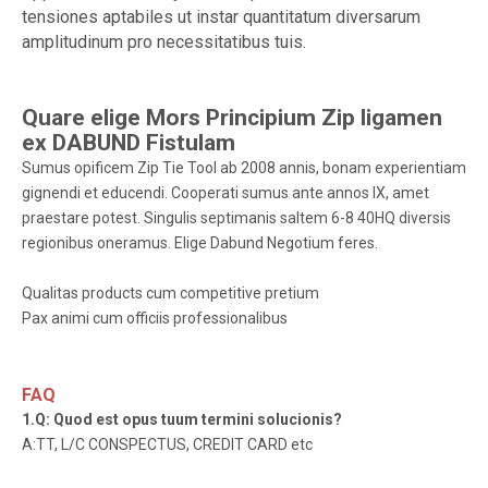
tensiones aptabiles ut instar quantitatum diversarum
amplitudinum pro necessitatibus tuis.
Quare elige Mors Principium Zip ligamen
ex
DABUND Fistulam
Sumus opificem Zip Tie Tool ab 2008 annis, bonam experientiam
gignendi et educendi. Cooperati sumus ante annos IX, amet
praestare potest. Singulis septimanis saltem 6-8 40HQ diversis
regionibus oneramus. Elige Dabund Negotium feres.
Qualitas products cum competitive pretium
Pax animi cum officiis professionalibus
FAQ
1.Q: Quod est opus tuum termini solucionis?
A:TT, L/C CONSPECTUS, CREDIT CARD etc