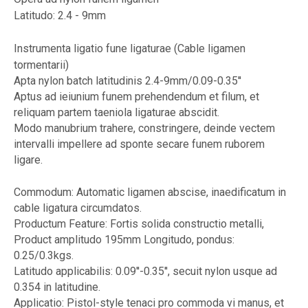
Latitudo: 2.4 - 9mm
Instrumenta ligatio fune ligaturae (Cable ligamen
tormentarii)
Apta nylon batch latitudinis 2.4-9mm/0.09-0.35''
Aptus ad ieiunium funem prehendendum et filum, et
reliquam partem taeniola ligaturae abscidit.
Modo manubrium trahere, constringere, deinde vectem
intervalli impellere ad sponte secare funem ruborem
ligare.
Commodum: Automatic ligamen abscise, inaedificatum in
cable ligatura circumdatos.
Productum Feature: Fortis solida constructio metalli,
Product amplitudo 195mm Longitudo, pondus:
0.25/0.3kgs.
Latitudo applicabilis: 0.09''-0.35'', secuit nylon usque ad
0.354 in latitudine.
Applicatio: Pistol-style tenaci pro commoda vi manus, et