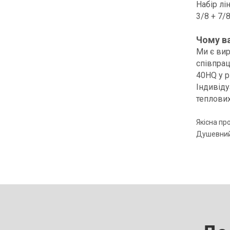
Набір лі
3/8 + 7/
Чому ва
Ми є вир
співпра
40HQ у р
Індивіду
теплових
Якісна пр
Душевний