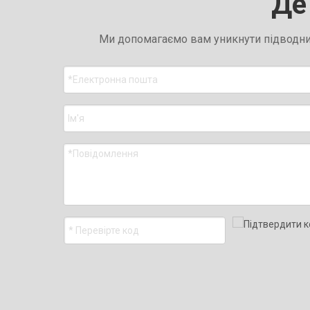
Де 
Ми допомагаємо вам уникнути підводних 