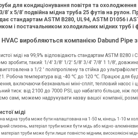
руби для кондиціонування повітря та охолодження 
3/8' x 5/8' подвійна мідна труба 25 футів на рулон.
дає стандартам ASTM B280, UL94, ASTM D1056 і AST
иком і постачальником холодильних мідних труб і
 HVAC виробляються компанією Dabund Pipe з 
чистої міді на 99,9% відповідають стандартам ASTM B280 і 
о зробити, такий: 1/4' 3/8' 1/2' 5/8' 3/4' 7/8' 1 1/8', довж
 виготовлена з 1/2 ' поліпропілену та стійка до ультрафіоле
1. Робоча температура від -40 ℃ до 120 ℃. Працює для буд
ння, включаючи безканальні міні-спліт, тепловий насос і ц
ний тиск: від 2100 до 7000 PSI, що набагато більше, ніж пот
мо самі, можемо надрукувати назву вашої компанії, розмі
истої міді
а мідна труба може бути налаштована на 1-50 м, кінець 1-10 м хо
ідний слизень, матеріал труби може бути мідь або мідно-алюмінієви
а матеріал труби може бути лише повністю мідним, високоякісні мід