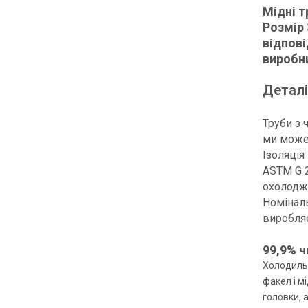
Мідні т
Розмір 
відпові
виробн
Деталі
Труби з 
ми можем
Ізоляція
ASTM G 2
охолодже
Номіналь
виробляє
99,9% ч
Холодильн
факел і м
головки, 