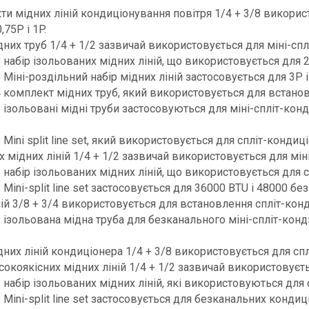
и мідних ліній кондиціонування повітря 1/4 + 3/8 викори
,75P і 1P.
дних труб 1/4 + 1/2 зазвичай використовується для міні-сплі
8 набір ізольованих мідних ліній, що використовується для 2
8 Міні-роздільний набір мідних ліній застосовується для 3P 
4 комплект мідних труб, який використовується для встанов
8 ізольовані мідні труби застосовуються для міні-спліт-конд
8 Mini split line set, який використовується для спліт-кондиц
іх мідних ліній 1/4 + 1/2 зазвичай використовується для мі
8 набір ізольованих мідних ліній, що використовується для
8 Mini-split line set застосовується для 36000 BTU і 48000 б
ній 3/8 + 3/4 використовується для встановлення спліт-кон
8 ізольована мідна труба для безканального міні-спліт-кон
дних ліній кондиціонера 1/4 + 3/8 використовується для спл
сокоякісних мідних ліній 1/4 + 1/2 зазвичай використовуєть
8 набір ізольованих мідних ліній, які використовуються для
8 Mini-split line set застосовується для безканальних кондиц