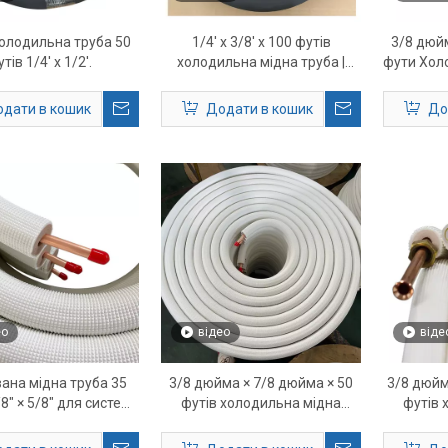
олодильна труба 50
1/4' x 3/8' x 100 футів
3/8 дюйм
тів 1/4' x 1/2'.
холодильна мідна труба |
фути Хол
Попередньо ізольована лінія
– тру
HVAC для міні-спліт-систем
прем
дати в кошик
Додати в кошик
До
ео
відео
віде
вана мідна труба 35
3/8 дюйма × 7/8 дюйма × 50
3/8 дюйм
8″ × 5/8″ для систем
футів холодильна мідна
футів 
ння, вентиляції та
труба – трубка лінії
онування повітря та
холодоагенту HVAC