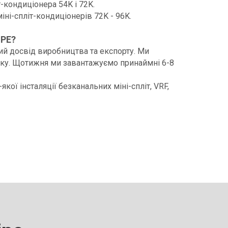
т-кондиціонера 54K і 72K.
іні-спліт-кондиціонерів 72K - 96K.
IPE?
ий досвід виробництва та експорту. Ми
вку. Щотижня ми завантажуємо принаймні 6-8
кої інсталяції безканальних міні-спліт, VRF,