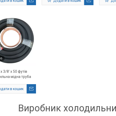
дати в кошик
Додати в кошик
До
пліт-кондиціонерів
ео
 x 3/8' x 50 футів
ильна мідна труба
дати в кошик
Виробник холодильни