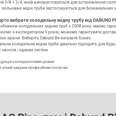
ній 3/8 + 3/4, який використовується для встановлення сплі
8 ізольовані мідні труби застосовуються для безканальних м
рто вибрати холодильну мідну трубу від DABUND P
обником холодильних мідних труб з 2008 року, маємо гарн
цюємо з експедитором 9 років, можемо гарантувати доста
ізні країни. Виберіть Dabund Ви виграєте бізнес.
альна холодильна мідна труба ідеально підходить для будь-я
 насосів і єдиних систем.
одукція з конкурентними цінами
 спокій завдяки професійним послугам