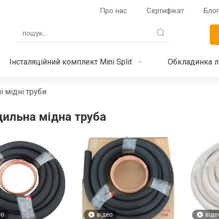
Про нас
Сертифікат
Бло
Інсталяційний комплект Mini Split
Обкладинка лі
 мідні труби
ильна мідна труба
ео
відео
віде