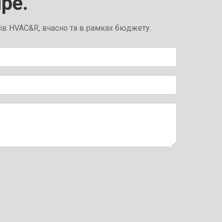
ipe.
тів HVAC&R, вчасно та в рамках бюджету.