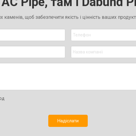
AC Pipe, там і Dabund P
каменів, щоб забезпечити якість і цінність ваших продук
Надіслати