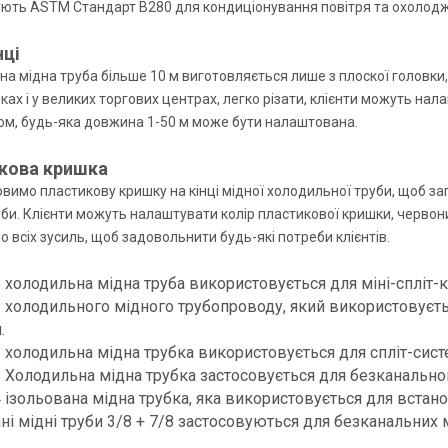
ть ASTM Стандарт B280 для кондиціонування повітря та охолодженн
нці
а мідна труба більше 10 м виготовляється лише з плоскої головки
ах і у великих торгових центрах, легко різати, клієнти можуть нал
м, будь-яка довжина 1-50 м може бути налаштована.
кова кришка
вимо пластикову кришку на кінці мідної холодильної труби, щоб з
уби. Клієнти можуть налаштувати колір пластикової кришки, червони
 всіх зусиль, щоб задовольнити будь-які потреби клієнтів.
8 холодильна мідна труба використовується для міні-спліт-к
2 холодильного мідного трубопроводу, який використовуєтьс
.
8 холодильна мідна трубка використовується для спліт-сист
8 Холодильна мідна трубка застосовується для безканального
4 ізольована мідна трубка, яка використовується для встано
ні мідні труби 3/8 + 7/8 застосовуються для безканальних мі