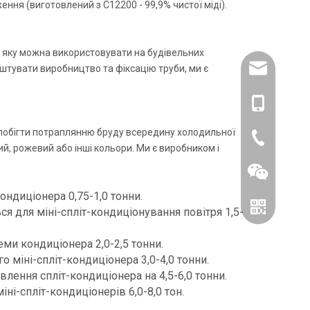
я (виготовлений з C12200 - 99,9% чистої міді).
, яку можна використовувати на будівельних
am�ована 
аштувати виробництво та фіксацію труби, ми є
86- 1515193
апобігти потраплянню бруду всередину холодильної
86-0519866
й, рожевий або інші кольори. Ми є виробником і
ондиціонера 0,75-1,0 тонни.
я для міні-спліт-кондиціонування повітря 1,5-
еми кондиціонера 2,0-2,5 тонни.
 міні-спліт-кондиціонера 3,0-4,0 тонни.
влення спліт-кондиціонера на 4,5-6,0 тонни.
ні-спліт-кондиціонерів 6,0-8,0 тон.