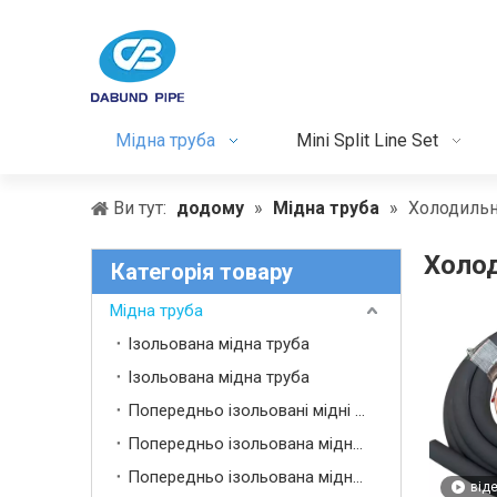
Мідна труба
Mini Split Line Set
Ви тут:
додому
»
Мідна труба
»
Холодильні
Холод
Категорія товару
Мідна труба
Ізольована мідна труба
Ізольована мідна труба
Попередньо ізольовані мідні труби
Попередньо ізольована мідна труба
Попередньо ізольована мідна трубка
від