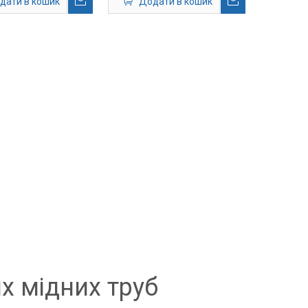
дати в кошик
Додати в кошик
х мідних труб