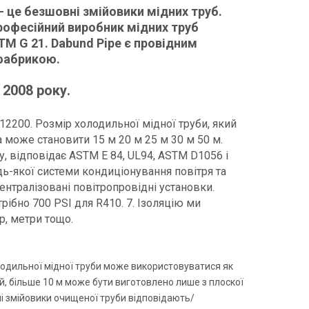
- це безшовні змійовики мідних труб.
 Професійний виробник мідних труб
M G 21. Dabund Pipe є провідним
 фабрикою.
2008 року.
C12200. Розмір холодильної мідної труби, який
ина може становити 15 м 20 м 25 м 30 м 50 м.
ту, відповідає ASTM E 84, UL94, ASTM D1056 і
ь-якої системи кондиціонування повітря та
ентралізовані повітропровідні установки.
рібно 700 PSI для R410. 7. Ізоляцію ми
р, метри тощо.
лодильної мідної труби може використовуватися як
й, більше 10 м може бути виготовлено лише з плоскої
ні змійовики очищеної труби відповідають/