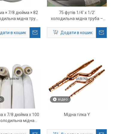
а × 7/8 дюйма × 82
75 футів 1/4' x 1/2'
одильна мідна труба
холодильна мідна труба –
бка холодоагенту
ізольований набір мідних
іум-класу HVAC
ліній HVAC для міні-спліт
дати в кошик
Додати в кошик
систем і систем
кондиціонування
о
відео
а x 7/8 дюйма x 100
Мідна гілка Y
холодильна мідна
труба