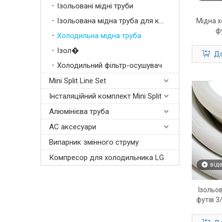
Ізольовані мідні труби
Ізольована мідна труба для кондиціонування повітря
Мідна х
фу
Холодильна мідна труба
Ізол�
До
Холодильний фільтр-осушувач
Mini Split Line Set
Інсталяційний комплект Mini Split
Алюмінієва труба
AC аксесуари
Випарник змінного струму
Компресор для холодильника LG
від
Ізольо
футів 3/
опале
кондиці