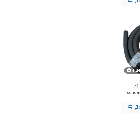
До
міні-с
від
1/4'
холод
До