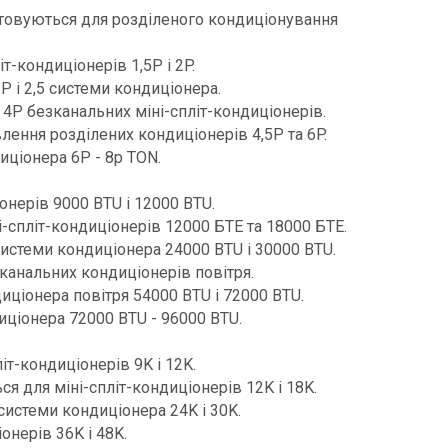
стовуються для розділеного кондиціонування
Wechat
т-кондиціонерів 1,5P і 2P.
WhatsApp
P і 2,5 системи кондиціонера.
і 4P безканальних міні-спліт-кондиціонерів.
лення розділених кондиціонерів 4,5P та 6P.
иціонера 6P - 8p TON.
іонерів 9000 BTU і 12000 BTU.
ні-спліт-кондиціонерів 12000 БТЕ та 18000 БТЕ.
 системи кондиціонера 24000 BTU і 30000 BTU.
езканальних кондиціонерів повітря.
диціонера повітря 54000 BTU і 72000 BTU.
диціонера 72000 BTU - 96000 BTU.
іт-кондиціонерів 9K і 12K.
ся для міні-спліт-кондиціонерів 12K і 18K.
 системи кондиціонера 24K і 30K.
іонерів 36K і 48K.