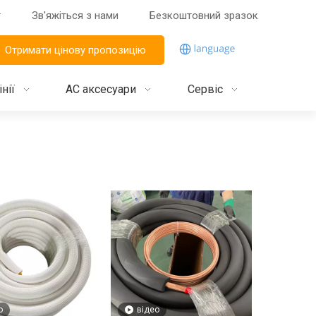
г
Зв'яжіться з нами
Безкоштовний зразок
Отримати цінову пропозицію
нії
AC аксесуари
Сервіс
о
відео