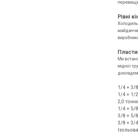
перевищую
Рівні кі
Холодильн
майданчик
виробнико
Пласти
Ми встано
мідної тр
докладемо
1/4 + 3/
1/4 + 1/
2,0 тонни
1/4 + 5/
3/8 + 5/
3/8 + 3/
Ізольова