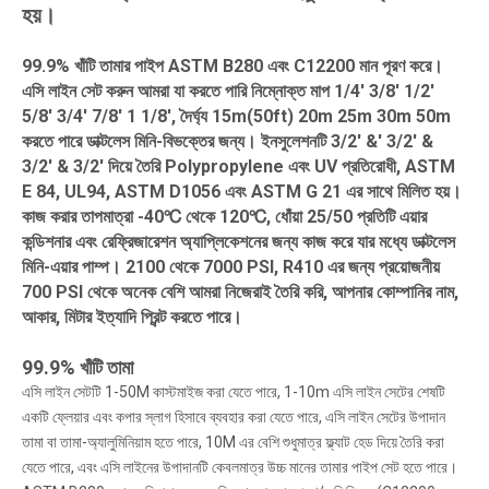
হয়।
99.9% খাঁটি তামার পাইপ ASTM B280 এবং C12200 মান পূরণ করে।
এসি লাইন সেট করুন আমরা যা করতে পারি নিম্নোক্ত মাপ 1/4' 3/8' 1/2'
5/8' 3/4' 7/8' 1 1/8', দৈর্ঘ্য 15m(50ft) 20m 25m 30m 50m
করতে পারে ডাক্টলেস মিনি-বিভক্তের জন্য। ইনসুলেশনটি 3/2' &' 3/2' &
3/2' & 3/2' দিয়ে তৈরি Polypropylene এবং UV প্রতিরোধী, ASTM
E 84, UL94, ASTM D1056 এবং ASTM G 21 এর সাথে মিলিত হয়।
কাজ করার তাপমাত্রা -40℃ থেকে 120℃, ধোঁয়া 25/50 প্রতিটি এয়ার
কন্ডিশনার এবং রেফ্রিজারেশন অ্যাপ্লিকেশনের জন্য কাজ করে যার মধ্যে ডাক্টলেস
মিনি-এয়ার পাম্প। 2100 থেকে 7000 PSI, R410 এর জন্য প্রয়োজনীয়
700 PSI থেকে অনেক বেশি আমরা নিজেরাই তৈরি করি, আপনার কোম্পানির নাম,
আকার, মিটার ইত্যাদি প্রিন্ট করতে পারে।
99.9% খাঁটি তামা
এসি লাইন সেটটি 1-50M কাস্টমাইজ করা যেতে পারে, 1-10m এসি লাইন সেটের শেষটি
একটি ফ্লেয়ার এবং কপার স্লাগ হিসাবে ব্যবহার করা যেতে পারে, এসি লাইন সেটের উপাদান
তামা বা তামা-অ্যালুমিনিয়াম হতে পারে, 10M এর বেশি শুধুমাত্র ফ্ল্যাট হেড দিয়ে তৈরি করা
যেতে পারে, এবং এসি লাইনের উপাদানটি কেবলমাত্র উচ্চ মানের তামার পাইপ সেট হতে পারে।