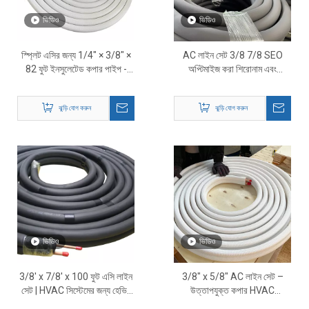
ভিডিও
ভিডিও
স্প্লিট এসির জন্য 1/4″ × 3/8″ ×
AC লাইন সেট 3/8 7/8 SEO
82 ফুট ইনসুলেটেড কপার পাইপ -
অপ্টিমাইজ করা শিরোনাম এবং
উচ্চ-পারফরম্যান্স HVAC রেফ্রিজারেন্ট
বিষয়বস্তু
লাইন
ঝুড়ি যোগ করুন
ঝুড়ি যোগ করুন
ভিডিও
ভিডিও
3/8' x 7/8' x 100 ফুট এসি লাইন
3/8″ x 5/8″ AC লাইন সেট –
সেট | HVAC সিস্টেমের জন্য হেভি-
উত্তাপযুক্ত কপার HVAC
ডিউটি ​​প্রি-ইনসুলেটেড কপার
রেফ্রিজারেন্ট লাইন সেট