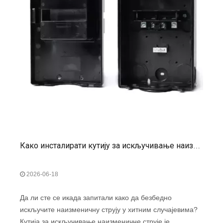
Како инсталирати кутију за искључивање наизменичне струје: водич корак по корак
2026-06-18
Да ли сте се икада запитали како да безбедно
искључите наизменичну струју у хитним случајевима?
Кутија за искључивање наизменичне струје је