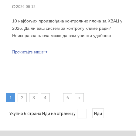
2026-06-12
10 најбољих произвођача контролних плоча за ХВАЦ у
2026. Да ли ваш систем за контролу климе ради?
Неисправна плоча може да вам уништи удобност.
Одабир правог партнера је кључан за безбедност
система и енергетску ефикасност. Лош квалитет
Прочитајте више
доводи до скупих главобоља дуготрајног одржавања.
1
2
3
4
...
6
»
Укупно 6 страна Иди на страницу
Иди