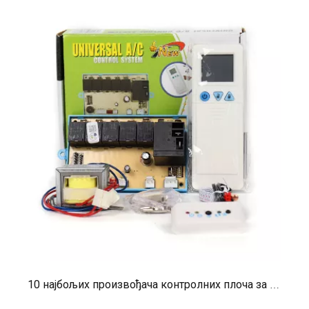
10 најбољих произвођача контролних плоча за ХВАЦ у 2026