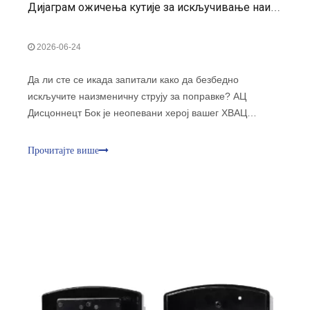
Дијаграм ожичења кутије за искључивање наизменичне струје: Комплетан водич за инсталацију
2026-06-24
Да ли сте се икада запитали како да безбедно
искључите наизменичну струју за поправке? АЦ
Дисцоннецт Бок је неопевани херој вашег ХВАЦ
система. Осигурава сигурност и лакоћу одржавања.
Инсталирање може бити застрашујуће. Наш водич
Прочитајте више
поједностављује процес.