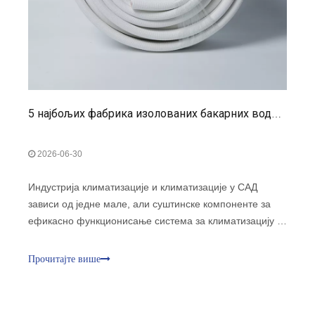
5 најбољих фабрика изолованих бакарних водова у САД
2026-06-30
Индустрија климатизације и климатизације у САД
зависи од једне мале, али суштинске компоненте за
ефикасно функционисање система за климатизацију и
хлађење — изолованих бакарних водова. Док
компресори, кондензатори и испаривачи често добијају
Прочитајте више
највећу пажњу, сет бакарних водова тихо обавља
виталне