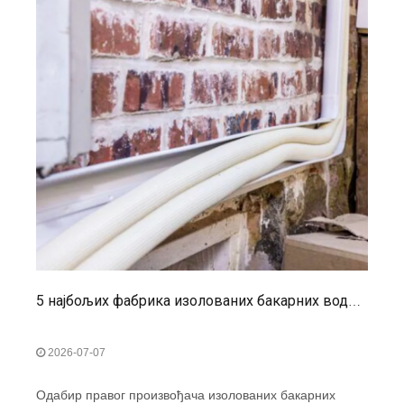
5 најбољих фабрика изолованих бакарних водова у Европи
2026-07-07
Одабир правог произвођача изолованих бакарних