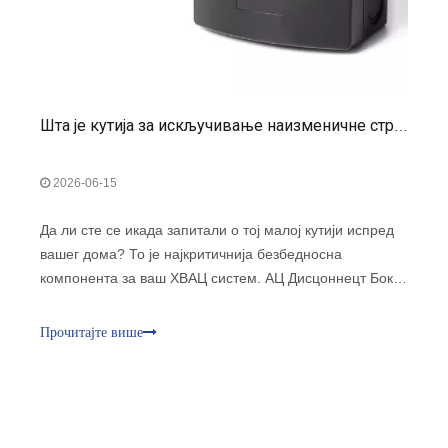
Шта је кутија за искључивање наизменичне струје? Типови, функције и апликације
2026-06-15
Да ли сте се икада запитали о тој малој кутији испред
вашег дома? То је најкритичнија безбедносна
компонента за ваш ХВАЦ систем. АЦ Дисцоннецт Бок је
уређај отпоран на временске услове. Пружа поуздан
начин за безбедно искључивање струје. Овај прекидач
Прочитајте више
је неопходан за усаглашеност са кодом и заштиту
техничара.