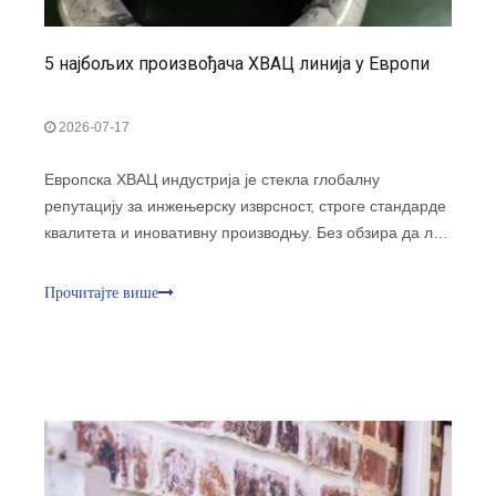
5 најбољих произвођача ХВАЦ линија у Европи
2026-07-17
Европска ХВАЦ индустрија је стекла глобалну
репутацију за инжењерску изврсност, строге стандарде
квалитета и иновативну производњу. Без обзира да ли
инсталирате стамбене мини-сплит клима уређаје или
дизајнирате велике комерцијалне ХВАЦ системе,
Прочитајте више
одаберите прави произвођач ХВАЦ линија ца