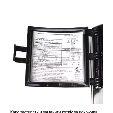
Како тестирати и заменити кутију за искључивање наизменичне струје