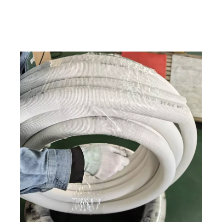
предузећа. То је ружно, непрофесионално и искрено,
напушта ваш систем ХВАЦ