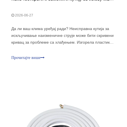
2026-06-27
Да ли ваш клима уређај ради? Неисправна кутија за
искључивање наизменичне струје може бити скривени
кривац за проблеме са хлађењем. Изгорела пластика
или корозија често сигнализирају опасан електрични
квар. Игнорисање ових знакова доводи ваш дом и
Прочитајте више
ХВАЦ систем у опасност. Безбедност и поузданост су
наши главни приоритети.