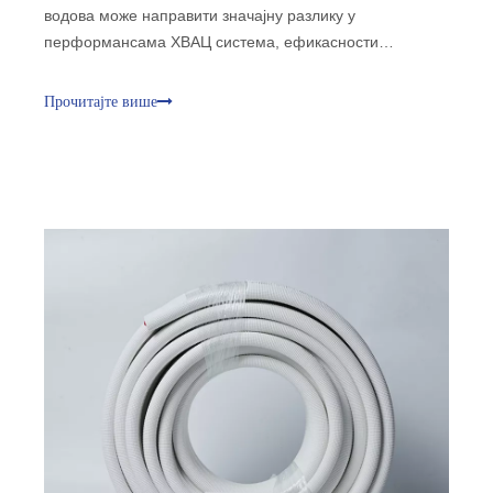
водова може направити значајну разлику у
перформансама ХВАЦ система, ефикасности
инсталације и дугорочној поузданости. Европа је
стекла јаку репутацију за производњу врхунских
Прочитајте више
бакарних цеви и изолованих комплета водова
захваљујући својој напредној производњи