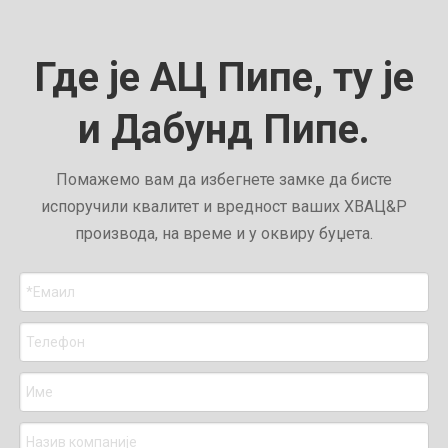
Где је АЦ Пипе, ту је
и Дабунд Пипе.
Помажемо вам да избегнете замке да бисте
испоручили квалитет и вредност ваших ХВАЦ&Р
производа, на време и у оквиру буџета.