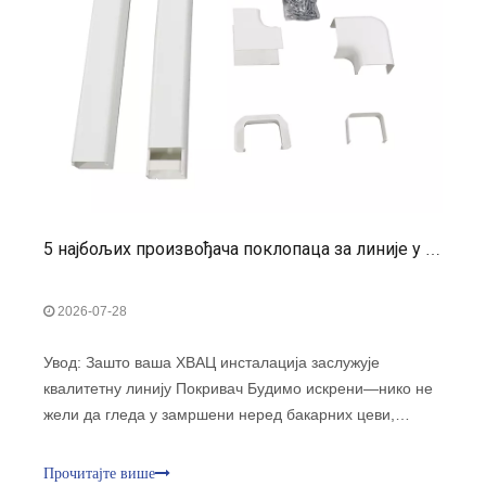
5 најбољих произвођача поклопаца за линије у САД: Ултимативни водич за професионалце за ХВАЦ
2026-07-28
Увод: Зашто ваша ХВАЦ инсталација заслужује
квалитетну линију Покривач Будимо искрени—нико не
жели да гледа у замршени неред бакарних цеви,
електричних инсталација и одводних црева који се
вијугају преко спољашњости њиховог дома или
Прочитајте више