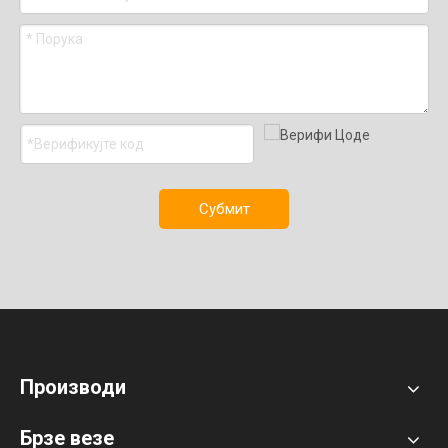
Субмит
Производи
Брзе везе