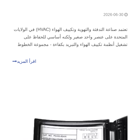
2026-06-30
تعتمد صناعة التدفئة والتهوية وتكييف الهواء (HVAC) في الولايات
المتحدة على عنصر واحد صغير ولكنه أساسي للحفاظ على
تشغيل أنظمة تكييف الهواء والتبريد بكفاءة - مجموعة الخطوط
النحاسية المعزولة. في حين أن الضواغط والمكثفات والمبخرات
تحظى في كثير من الأحيان بأكبر قدر من الاهتمام، فإن مجموعة
اقرأ المزيد
الخطوط النحاسية تؤدي بهدوء المهام الحيوية