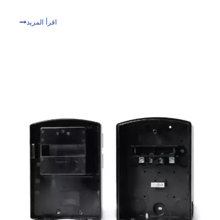
إنه يضمن سهولة السلامة والصيانة. يمكن أن يشعر المرء
بالخوف عند التثبيت. دليلنا يبسط العملية.
اقرأ المزيد