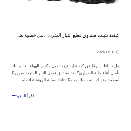
كيفية تثبيت صندوق قطع التيار المتردد: دليل خطوة بخطوة
2026-06-18
هل تساءلت يومًا عن كيفية إيقاف تشغيل مكيف الهواء الخاص بك
بأمان أثناء حالة الطوارئ؟ يعد صندوق فصل التيار المتردد ضروريًا
لسلامة منزلك. إنه يبقيك محميًا أثناء الصيانة الروتينية لنظام
التدفئة والتهوية وتكييف الهواء (HVAC). ومع ذلك، يمكن أن تنتهك
الأسلاك غير المناسبة معايير المادة 440.14 من NEC.
اقرأ المزيد