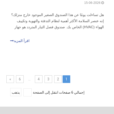
15-06-2026
هل تساءلت يومًا عن هذا الصندوق الصغير الموجود خارج منزلك؟
إنه عنصر السلامة الأكثر أهمية لنظام التدفئة والتهوية وتكييف
الهواء (HVAC) الخاص بك. صندوق فصل التيار المتردد هو جهاز
مقاوم للعوامل الجوية. إنه يوفر طريقة موثوقة لإيقاف الطاقة
بأمان. يعد هذا المفتاح ضروريًا للامتثال للتعليمات البرمجية
اقرأ المزيد
وحماية الفنيين.
»
6
...
4
3
2
1
إجمالي 6 صفحات انتقل إلى الصفحة
يذهب