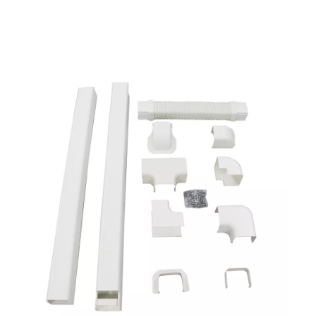
الأولى التي تتبادر إلى ذهنك. ألمانيا؟ بالتأكيد. إيطاليا؟ أبسو