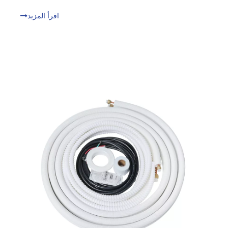
خطير. تجاهل هذه العلامات يعرض منزلك ونظام التدفئة والتهوية
وتكييف الهواء (HVAC) للخطر. السلامة والموثوقية هي أهم
اقرأ المزيد
أولوياتنا.