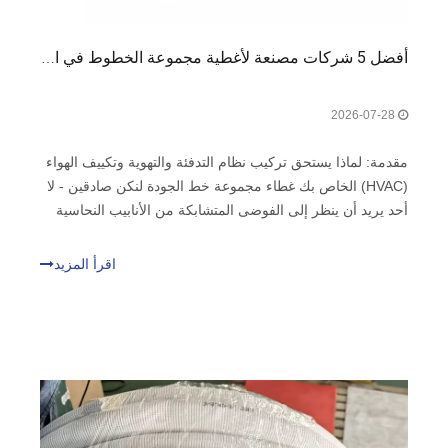
أفضل 5 شركات مصنعة لأغطية مجموعة الخطوط في الولايات المتحدة الأمريكية: الدليل النهائي لمحترفي التدفئة والتهوية وتكييف الهواء (HVAC).
2026-07-28
مقدمة: لماذا يستحق تركيب نظام التدفئة والتهوية وتكييف الهواء
(HVAC) الخاص بك غطاء مجموعة خط الجودة لنكن صادقين - لا
أحد يريد أن ينظر إلى الفوضى المتشابكة من الأنابيب النحاسية
والأسلاك الكهربائية وخراطيم الصرف المتعرجة عبر الجزء
الخارجي من منزله أو عمله. إنه أمر قبيح، وغير احترافي،
اقرأ المزيد
وبصراحة، فهو يترك نظام التدفئة والتهوية وتكييف الهواء (HVAC)
الخاص بك