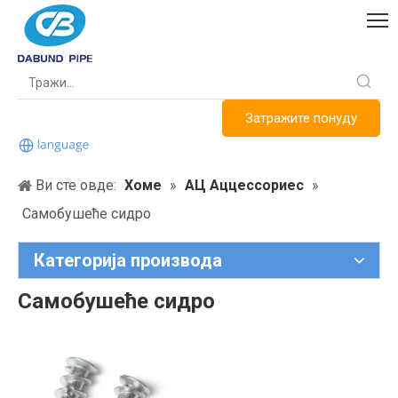
Затражите понуду
Ви сте овде:
Хоме
»
АЦ Аццессориес
»
Самобушеће сидро
Категорија производа
Самобушеће сидро