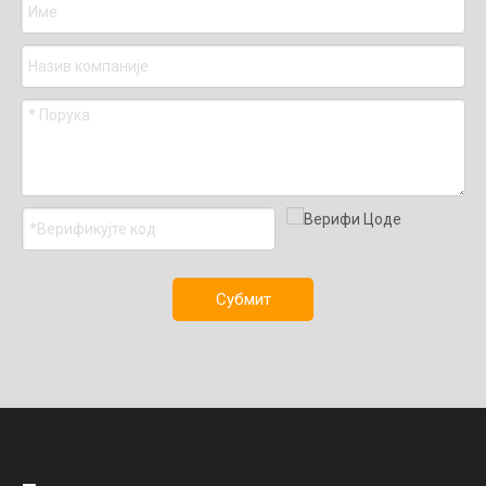
Субмит