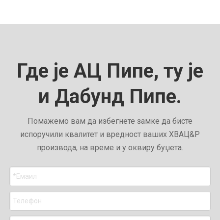
Где је АЦ Пипе, ту је
и Дабунд Пипе.
Помажемо вам да избегнете замке да бисте
испоручили квалитет и вредност ваших ХВАЦ&Р
производа, на време и у оквиру буџета.