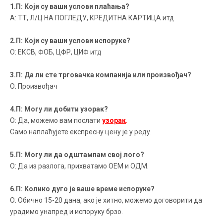
1.П: Који су ваши услови плаћања?
А: ТТ, Л/Ц НА ПОГЛЕДУ, КРЕДИТНА КАРТИЦА итд
2.П: Који су ваши услови испоруке?
О: ЕКСВ, ФОБ, ЦФР, ЦИФ итд
3.П: Да ли сте трговачка компанија или произвођач?
О: Произвођач
4.П: Могу ли добити узорак?
О: Да, можемо вам послати
узорак
.
Само наплаћујете експресну цену је у реду.
5.П: Могу ли да одштампам свој лого?
О: Да из разлога, прихватамо ОЕМ и ОДМ.
6.П: Колико дуго је ваше време испоруке?
О: Обично 15-20 дана, ако је хитно, можемо договорити да
урадимо унапред и испоруку брзо.