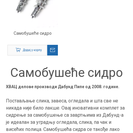
Самобушеће сидро
Додај у корпу
Самобушеће сидро
ХВАЦ делове производи Дабунд Пипе од 2008. године.
Постављање слика, завеса, огледала и шта све не
никада није било лакше. Овај иновативни комплет за
сидрење за самобушење са завртњима из Дабунд-а
је идеалан за уградњу огледала, слика, па чак и
висећих полица. Самобушећа сидра се такође лако