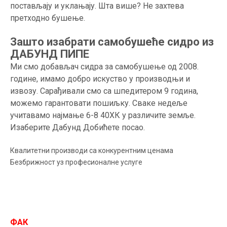
постављају и уклањају. Шта више? Не захтева
претходно бушење.
Зашто изабрати самобушеће сидро из
ДАБУНД ПИПЕ
Ми смо добављач сидра за самобушење од 2008.
године, имамо добро искуство у производњи и
извозу. Сарађивали смо са шпедитером 9 година,
можемо гарантовати пошиљку. Сваке недеље
учитавамо најмање 6-8 40ХК у различите земље.
Изаберите Дабунд Добићете посао.
Квалитетни производи са конкурентним ценама
Безбрижност уз професионалне услуге
ФАК