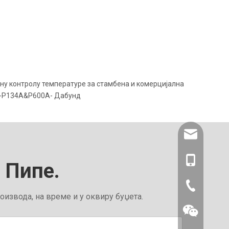
у контролу температуре за стамбена и комерцијална
ре-Р134А&Р600А- Дабунд
amysong@da
86- 1515193
д Пипе.
86-0519866
извода, на време и у оквиру буџета.