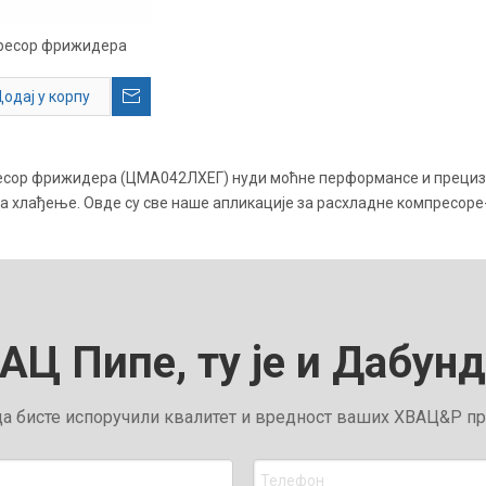
ресор фрижидера
одај у корпу
есор фрижидера (ЦМА042ЛХЕГ) нуди моћне перформансе и прецизн
а хлађење. Овде су све наше апликације за расхладне компресо
 АЦ Пипе, ту је и Дабун
 бисте испоручили квалитет и вредност ваших ХВАЦ&Р про