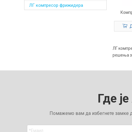
ЛГ компресор фрижидера
Комп
Д
ЛГ компр
решења з
Где је
Помажемо вам да избегнете замке да