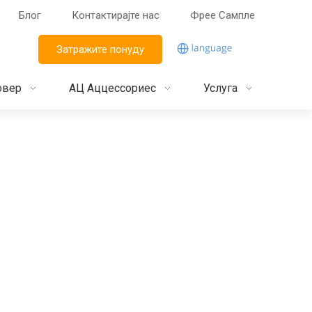
Блог
Контактирајте нас
Фрее Сампле
Затражите понуду
овер
АЦ Аццессориес
Услуга