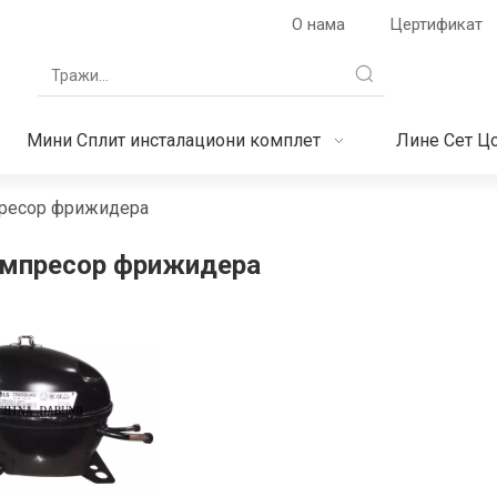
О нама
Цертификат
Мини Сплит инсталациони комплет
Лине Сет Ц
ресор фрижидера
омпресор фрижидера