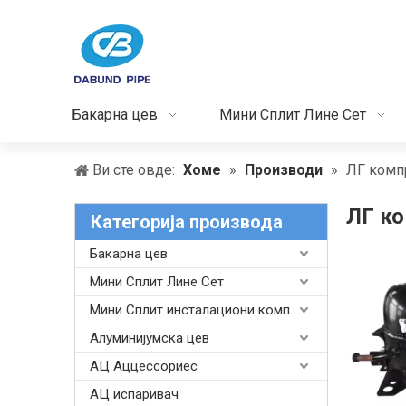
Бакарна цев
Мини Сплит Лине Сет
Ви сте овде:
Хоме
»
Производи
»
ЛГ комп
ЛГ к
Категорија производа
Бакарна цев
Мини Сплит Лине Сет
Мини Сплит инсталациони комплет
Алуминијумска цев
АЦ Аццессориес
АЦ испаривач