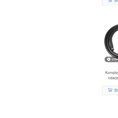
Sh
vide
Kompleti
ndarje
Sh