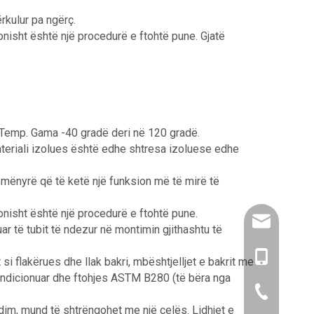
ërkulur pa ngërç.
konisht është një procedurë e ftohtë pune. Gjatë
je, Temp. Gama -40 gradë deri në 120 gradë.
Materiali izolues është edhe shtresa izoluese edhe
ë mënyrë që të ketë një funksion më të mirë të
konisht është një procedurë e ftohtë pune.
amysong@da
ar të tubit të ndezur në montimin gjithashtu të
86- 1515193
t si flakërues dhe llak bakri, mbështjelljet e bakrit me
 kondicionuar dhe ftohjes ASTM B280 (të bëra nga
86-0519866
aldim, mund të shtrëngohet me një çelës. Lidhjet e