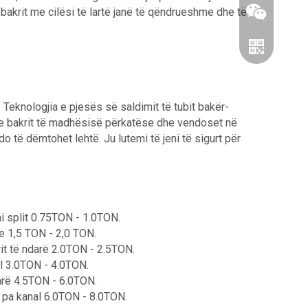
 bakrit me cilësi të lartë janë të qëndrueshme dhe të
. Teknologjia e pjesës së saldimit të tubit bakër-
in e bakrit të madhësisë përkatëse dhe vendoset në
o të dëmtohet lehtë. Ju lutemi të jeni të sigurt për
Wechat
Whatsapp
ni split 0.75TON - 1.0TON.
je 1,5 TON - 2,0 TON.
rit të ndarë 2.0TON - 2.5TON.
al 3.0TON - 4.0TON.
darë 4.5TON - 6.0TON.
ë pa kanal 6.0TON - 8.0TON.