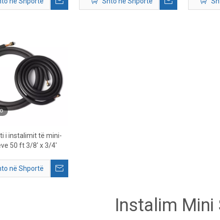
to në Shportë
Shto në Shportë
Sh
o
 i instalimit të mini-
ve 50 ft 3/8' x 3/4'
to në Shportë
Instalim Mini 