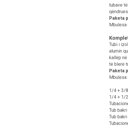
tubave të
qëndrues
Paketa p
Mbulesa 
Kompleti
Tubi i iz
alumin qu
kallëp në
të blerë 
Paketa p
Mbulesa 
1/4 + 3/8
1/4 + 1/2
Tubacione
Tub bakri
Tub bakri
Tubacione