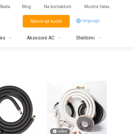
fikata
Blog
Na kontaktoni
Mostra falas
Merrni një kuotë
jës
Aksesorë AC
Shërbimi
o
video