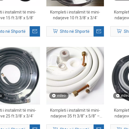
 i instalimit të mini-
Kompleti i instalimit të mini-
Kompleti
ve 15 ft 3/8' x 5/8'
ndarjeve 10 ft 3/8' x 3/4'
ndarjeve
Kompleti 
to në Shportë
Shto në Shportë
Sh
o
video
vide
 i instalimit të mini-
Kompleti i instalimit të mini-
Kompleti
ve 25 ft 3/8' x 3/4'
ndarjeve 35 ft 3/8″ x 5/8″ –
ndarjeve
Kompleti i plotë i linjës HVAC
Kompleti 
dhe aksesorët
d