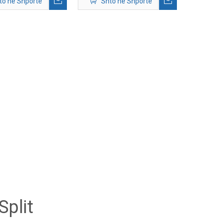
to në Shportë
Shto në Shportë
Split