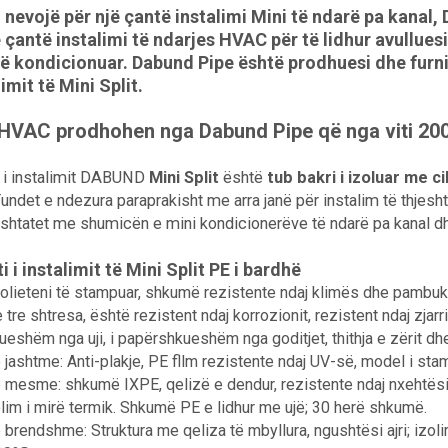
 nevojë për një çantë instalimi Mini të ndarë pa kanal,
 çantë instalimi të ndarjes HVAC për të lidhur avullu
t të kondicionuar. Dabund Pipe është prodhuesi dhe fu
limit të Mini Split.
 HVAC prodhohen nga Dabund Pipe që nga viti 200
 i instalimit DABUND
Mini Split
është
tub bakri i izoluar me ci
 Fundet e ndezura paraprakisht me arra janë për instalim të thjesht
ërshtatet me shumicën e mini kondicionerëve të ndarë pa kanal
 i instalimit të Mini Split PE i bardhë
olieteni të stampuar, shkumë rezistente ndaj klimës dhe pambuk të
tre shtresa, është rezistent ndaj korrozionit, rezistent ndaj zjarrit
eshëm nga uji, i papërshkueshëm nga goditjet, thithja e zërit d
 jashtme: Anti-plakje, PE fllm rezistente ndaj UV-së, model i stam
 mesme: shkumë IXPE, qelizë e dendur, rezistente ndaj nxehtësisë
izolim i mirë termik. Shkumë PE e lidhur me ujë; 30 herë shkumë.
 brendshme: Struktura me qeliza të mbyllura, ngushtësi ajri; izoli