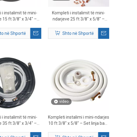
 i instalimit të mini-
Kompleti i instalimit të mini-
 15 ft 3/8″ x 3/4″ –
ndarjeve 25 ft 3/8″ x 5/8″ –
i kompletuar i linjës
Kompleti i kompletuar i linjës
HVAC
HVAC
to në Shportë
Shto në Shportë
o
video
 i instalimit të mini-
Kompleti instalimi i mini-ndarjes
 35 ft 3/8″ x 3/4″ –
10 ft 3/8″ x 5/8″ – Set linja bakri
i plotë i linjës HVAC
HVAC me izolim paraprak me
he aksesorët
zorrë kullimi dhe aksesorë