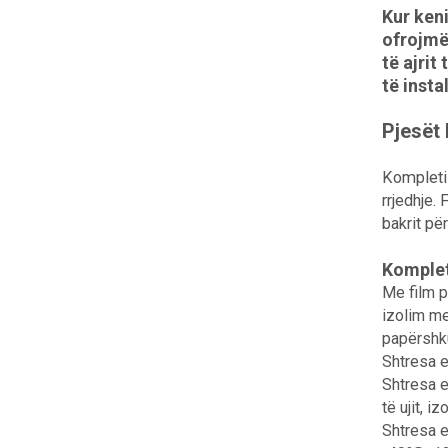
Kur keni
ofrojmë
të ajri
të insta
Pjesët
Kompleti
rrjedhje.
bakrit p
Kompleti
Me film p
izolim me 
papërshku
Shtresa e
Shtresa e
të ujit, 
Shtresa e