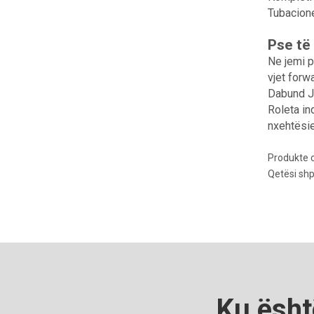
Tubacione
Pse të
Ne jemi p
vjet forw
Dabund Ju
Roleta in
nxehtësie
Produkte 
Qetësi sh
Ku ësht