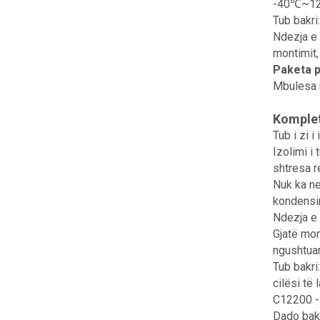
-40℃~1
Tub bakri:
Ndezja e 
montimit,
Paketa p
Mbulesa 
Kompleti
Tub i zi 
Izolimi i
shtresa r
Nuk ka ne
kondensim
Ndezja e 
Gjatë mon
ngushtuar
Tub bakri:
cilësi të
C12200 - 
Dado bakr