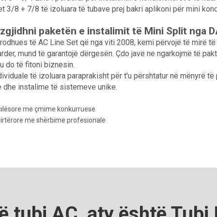
t 3/8 + 7/8 të izoluara të tubave prej bakri aplikoni për mini kon
 zgjidhni paketën e instalimit të Mini Split ng
rodhues të AC Line Set që nga viti 2008, kemi përvojë të mirë t
arder, mund të garantojë dërgesën. Çdo javë ne ngarkojmë të pa
 do të fitoni biznesin.
dividuale të izoluara paraprakisht për t'u përshtatur në mënyrë t
 dhe instalime të sistemeve unike.
cilësore me çmime konkurruese
pirtërore me shërbime profesionale
ë tubi AC, aty është Tubi