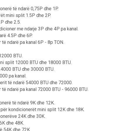
ionerë të ndarë 0,75P dhe 1P.
ët mini split 1.5P dhe 2P.
2P dhe 2.5.
ndicioner me ndarje 3P dhe 4P pa kanal.
darë 4.5P dhe 6P.
r të ndarë pa kanal 6P - 8p TON.
 12000 BTU.
mini split 12000 BTU dhe 18000 BTU.
it 24000 BTU dhe 30000 BTU.
000 pa kanal.
ionerit të ndarë 54000 BTU dhe 72000.
er të ndarë pa kanal 72000 BTU - 96000 BTU.
cionerë të ndarë 9K dhe 12K.
t për kondicionerët mini split 12K dhe 18K.
icionerëve 24K dhe 30K.
36K dhe 48K.
rë 54K dhe 72K.