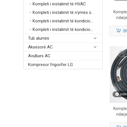
Kompleti i instalimit të HVAC
Kompleti
Kompleti i instalimit të rrymës së drejtpërdrejtë
ndarje
Kompleti i instalimit të kondicionerëve të sistemit të ndarë
Kompleti i instalimit të kondicionerit Mini Split
Sh
Tub alumini
Aksesorë AC
Avullues AC
Kompresor frigorifer LG
vide
Kompleti
ndarje