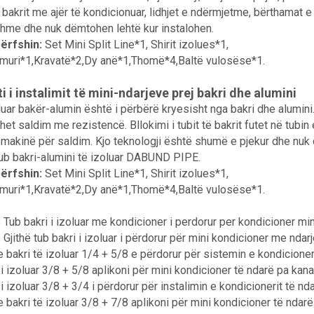
 bakrit me ajër të kondicionuar, lidhjet e ndërmjetme, bërthamat e
hme dhe nuk dëmtohen lehtë kur instalohen.
ërfshin:
Set Mini Split Line*1, Shirit izolues*1,
muri*1,Kravatë*2,Dy anë*1,Thomë*4,Baltë vulosëse*1.
 i instalimit të mini-ndarjeve prej bakri dhe alumini
oluar bakër-alumin është i përbërë kryesisht nga bakri dhe alumini
het saldim me rezistencë. Bllokimi i tubit të bakrit futet në tub
 makinë për saldim. Kjo teknologji është shumë e pjekur dhe nuk d
tub bakri-alumini të izoluar DABUND PIPE.
ërfshin:
Set Mini Split Line*1, Shirit izolues*1,
muri*1,Kravatë*2,Dy anë*1,Thomë*4,Baltë vulosëse*1.
 Tub bakri i izoluar me kondicioner i perdorur per kondicioner mi
 Gjithë tub bakri i izoluar i përdorur për mini kondicioner me ndar
 bakri të izoluar 1/4 + 5/8 e përdorur për sistemin e kondicione
 i izoluar 3/8 + 5/8 aplikoni për mini kondicioner të ndarë pa kan
 i izoluar 3/8 + 3/4 i përdorur për instalimin e kondicionerit të n
 bakri të izoluar 3/8 + 7/8 aplikoni për mini kondicioner të ndar