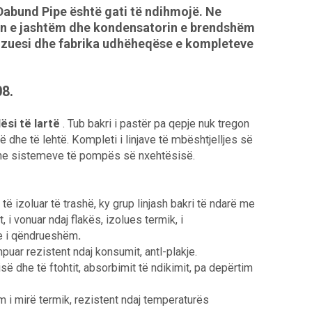
 Dabund Pipe është gati të ndihmojë. Ne
esin e jashtëm dhe kondensatorin e brendshëm
rnizuesi dhe fabrika udhëheqëse e kompleteve
8.
lësi të lartë
. Tub bakri i pastër pa qepje nuk tregon
ë dhe të lehtë. Kompleti i linjave të mbështjelljes së
 dhe sistemeve të pompës së nxehtësisë.
 izoluar të trashë, ky grup linjash bakri të ndarë me
, i vonuar ndaj flakës, izolues termik, i
he i qëndrueshëm
.
puar rezistent ndaj konsumit, antl-plakje.
 dhe të ftohtit, absorbimit të ndikimit, pa depërtim
m i mirë termik, rezistent ndaj temperaturës