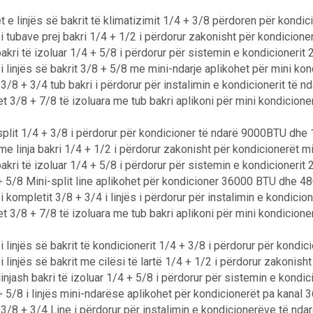
 e linjës së bakrit të klimatizimit 1/4 + 3/8 përdoren për kondic
i tubave prej bakri 1/4 + 1/2 i përdorur zakonisht për kondicioner
 bakri të izoluar 1/4 + 5/8 i përdorur për sistemin e kondicionerit 
i linjës së bakrit 3/8 + 5/8 me mini-ndarje aplikohet për mini ko
3/8 + 3/4 tub bakri i përdorur për instalimin e kondicionerit të n
t 3/8 + 7/8 të izoluara me tub bakri aplikoni për mini kondicione
split 1/4 + 3/8 i përdorur për kondicioner të ndarë 9000BTU dhe
e linja bakri 1/4 + 1/2 i përdorur zakonisht për kondicionerët 
 bakri të izoluar 1/4 + 5/8 i përdorur për sistemin e kondicioner
+ 5/8 Mini-split line aplikohet për kondicioner 36000 BTU dhe 48
i kompletit 3/8 + 3/4 i linjës i përdorur për instalimin e kondic
t 3/8 + 7/8 të izoluara me tub bakri aplikoni për mini kondicion
i linjës së bakrit të kondicionerit 1/4 + 3/8 i përdorur për kondi
i linjës së bakrit me cilësi të lartë 1/4 + 1/2 i përdorur zakonish
injash bakri të izoluar 1/4 + 5/8 i përdorur për sistemin e kond
+ 5/8 i linjës mini-ndarëse aplikohet për kondicionerët pa kanal 
3/8 + 3/4 Line i përdorur për instalimin e kondicionerëve të nda