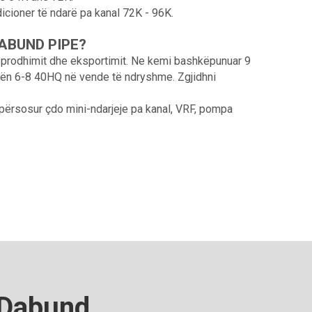
dicioner të ndarë pa kanal 72K - 96K.
a DABUND PIPE?
ë prodhimit dhe eksportimit. Ne kemi bashkëpunuar 9
ktën 6-8 40HQ në vende të ndryshme. Zgjidhni
ë përsosur çdo mini-ndarjeje pa kanal, VRF, pompa
 Dabund.