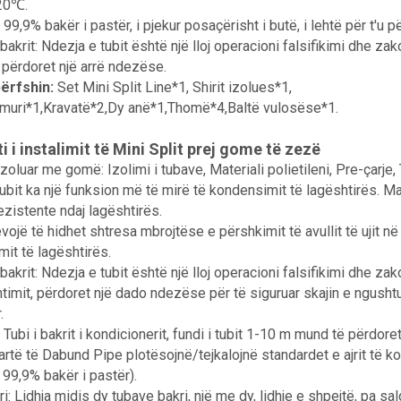
20℃.
 99,9% bakër i pastër, i pjekur posaçërisht i butë, i lehtë për t'u p
bakrit: Ndezja e tubit është një lloj operacioni falsifikimi dhe za
 përdoret një arrë ndezëse.
ërfshin:
Set Mini Split Line*1, Shirit izolues*1,
muri*1,Kravatë*2,Dy anë*1,Thomë*4,Baltë vulosëse*1.
 i instalimit të Mini Split prej gome të zezë
i izoluar me gomë: Izolimi i tubave, Materiali polietileni, Pre-çar
 tubit ka një funksion më të mirë të kondensimit të lagështirës. 
ezistente ndaj lagështirës.
vojë të hidhet shtresa mbrojtëse e përshkimit të avullit të ujit n
it të lagështirës.
bakrit: Ndezja e tubit është një lloj operacioni falsifikimi dhe za
timit, përdoret një dado ndezëse për të siguruar skajin e ngushtu
.
 Tubi i bakrit i kondicionerit, fundi i tubit 1-10 m mund të përdore
 lartë të Dabund Pipe plotësojnë/tejkalojnë standardet e ajrit të
99,9% bakër i pastër).
i: Lidhja midis dy tubave bakri, një me dy, lidhje e shpejtë, pa s