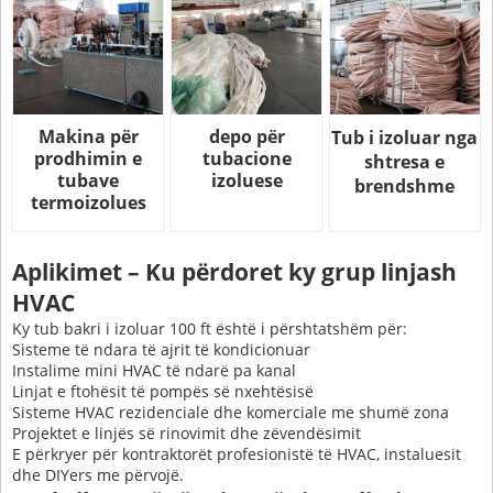
Makina për
depo për
Tub i izoluar nga
prodhimin e
tubacione
shtresa e
tubave
izoluese
brendshme
termoizolues
Aplikimet – Ku përdoret ky grup linjash
HVAC
Ky tub bakri i izoluar 100 ft është i përshtatshëm për:
Sisteme të ndara të ajrit të kondicionuar
Instalime mini HVAC të ndarë pa kanal
Linjat e ftohësit të pompës së nxehtësisë
Sisteme HVAC rezidenciale dhe komerciale me shumë zona
Projektet e linjës së rinovimit dhe zëvendësimit
E përkryer për kontraktorët profesionistë të HVAC, instaluesit
dhe DIYers me përvojë.