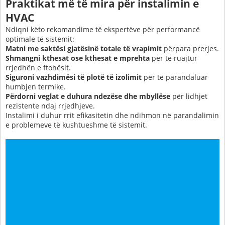
Praktikat më të mira për instalimin e
HVAC
Ndiqni këto rekomandime të ekspertëve për performancë
optimale të sistemit:
Matni me saktësi gjatësinë totale të vrapimit
përpara prerjes.
Shmangni kthesat ose kthesat e mprehta
për të ruajtur
rrjedhën e ftohësit.
Siguroni vazhdimësi të plotë të izolimit
për të parandaluar
humbjen termike.
Përdorni veglat e duhura ndezëse dhe mbyllëse
për lidhjet
rezistente ndaj rrjedhjeve.
Instalimi i duhur rrit efikasitetin dhe ndihmon në parandalimin
e problemeve të kushtueshme të sistemit.