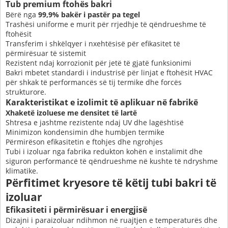
Tub premium ftohës bakri
Bërë nga
99,9% bakër i pastër pa tegel
Trashësi uniforme e murit për rrjedhje të qëndrueshme të
ftohësit
Transferim i shkëlqyer i nxehtësisë për efikasitet të
përmirësuar të sistemit
Rezistent ndaj korrozionit për jetë të gjatë funksionimi
Bakri mbetet standardi i industrisë për linjat e ftohësit HVAC
për shkak të performancës së tij termike dhe forcës
strukturore.
Karakteristikat e izolimit të aplikuar në fabrikë
Xhaketë izoluese me densitet të lartë
Shtresa e jashtme rezistente ndaj UV dhe lagështisë
Minimizon kondensimin dhe humbjen termike
Përmirëson efikasitetin e ftohjes dhe ngrohjes
Tubi i izoluar nga fabrika redukton kohën e instalimit dhe
siguron performancë të qëndrueshme në kushte të ndryshme
klimatike.
Përfitimet kryesore të këtij tubi bakri të
izoluar
Efikasiteti i përmirësuar i energjisë
Dizajni i paraizoluar ndihmon në ruajtjen e temperaturës dhe