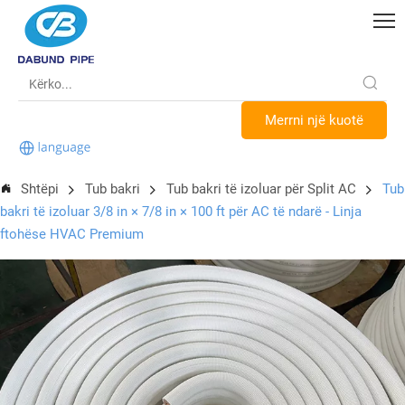
Merrni një kuotë
Shtëpi
Tub bakri
Tub bakri të izoluar për Split AC
Tub
bakri të izoluar 3/8 in × 7/8 in × 100 ft për AC të ndarë - Linja
ftohëse HVAC Premium