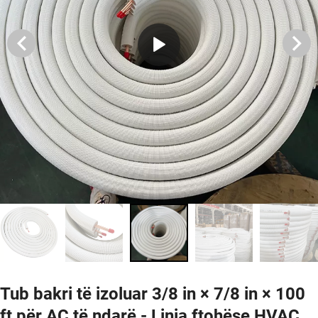
Tub bakri të izoluar 3/8 in × 7/8 in × 100
ft për AC të ndarë - Linja ftohëse HVAC