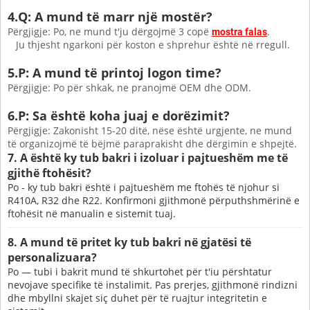
4.Q: A mund të marr një mostër?
Përgjigje: Po, ne mund t'ju dërgojmë 3 copë
.
mostra falas
Ju thjesht ngarkoni për koston e shprehur është në rregull.
5.P: A mund të printoj logon time?
Përgjigje: Po për shkak, ne pranojmë OEM dhe ODM.
6.P: Sa është koha juaj e dorëzimit?
Përgjigje: Zakonisht 15-20 ditë, nëse është urgjente, ne mund
të organizojmë të bëjmë paraprakisht dhe dërgimin e shpejtë.
7. A është ky tub bakri i izoluar i pajtueshëm me të
gjithë ftohësit?
Po - ky tub bakri është i pajtueshëm me ftohës të njohur si
R410A, R32 dhe R22. Konfirmoni gjithmonë përputhshmërinë e
ftohësit në manualin e sistemit tuaj.
8. A mund të pritet ky tub bakri në gjatësi të
personalizuara?
Po — tubi i bakrit mund të shkurtohet për t'iu përshtatur
nevojave specifike të instalimit. Pas prerjes, gjithmonë rindizni
dhe mbyllni skajet siç duhet për të ruajtur integritetin e