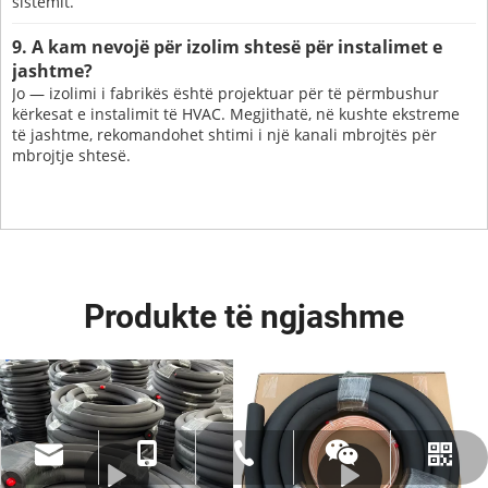
sistemit.
9. A kam nevojë për izolim shtesë për instalimet e
jashtme?
Jo — izolimi i fabrikës është projektuar për të përmbushur
kërkesat e instalimit të HVAC. Megjithatë, në kushte ekstreme
të jashtme, rekomandohet shtimi i një kanali mbrojtës për
mbrojtje shtesë.
Produkte të ngjashme
amysong@dabund.com
86-051986682907
86- 15151937157
Whatsapp
Wechat