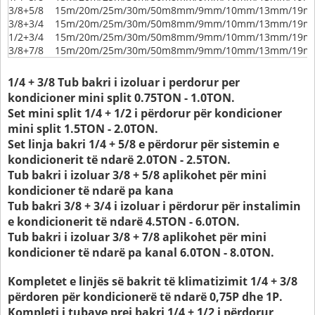
3/8+5/8
15m/20m/25m/30m/50m
8mm/9mm/10mm/13mm/19m
3/8+3/4
15m/20m/25m/30m/50m
8mm/9mm/10mm/13mm/19m
1/2+3/4
15m/20m/25m/30m/50m
8mm/9mm/10mm/13mm/19m
3/8+7/8
15m/20m/25m/30m/50m
8mm/9mm/10mm/13mm/19m
1/4 + 3/8 Tub bakri i izoluar i perdorur per
kondicioner mini split 0.75TON - 1.0TON.
Set mini split 1/4 + 1/2 i përdorur për kondicioner
mini split 1.5TON - 2.0TON.
Set linja bakri 1/4 + 5/8 e përdorur për sistemin e
kondicionerit të ndarë 2.0TON - 2.5TON.
Tub bakri i izoluar 3/8 + 5/8 aplikohet për mini
kondicioner të ndarë pa kana
Tub bakri 3/8 + 3/4 i izoluar i përdorur për instalimin
e kondicionerit të ndarë 4.5TON - 6.0TON.
Tub bakri i izoluar 3/8 + 7/8 aplikohet për mini
kondicioner të ndarë pa kanal 6.0TON - 8.0TON.
Kompletet e linjës së bakrit të klimatizimit 1/4 + 3/8
përdoren për kondicionerë të ndarë 0,75P dhe 1P.
Kompleti i tubave prej bakri 1/4 + 1/2 i përdorur