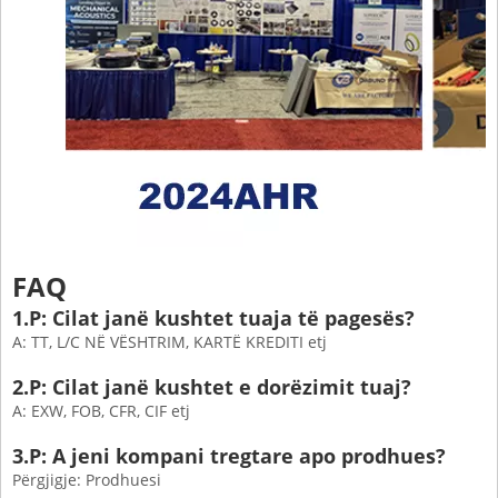
FAQ
1.P: Cilat janë kushtet tuaja të pagesës?
A: TT, L/C NË VËSHTRIM, KARTË KREDITI etj
2.P: Cilat janë kushtet e dorëzimit tuaj?
A: EXW, FOB, CFR, CIF etj
3.P: A jeni kompani tregtare apo prodhues?
Përgjigje: Prodhuesi