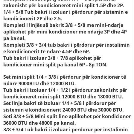
zakonisht për kondicionerët mini split 1.5P dhe 2P.
1/4 + 5/8 Tub bakri i izoluar i përdorur për sistemin e
kondicionerit 2P dhe 2.5.
Kompleti i linjës së bakrit 3/8 + 5/8 me mini-ndarje
aplikohet për mini kondicioner me ndarje 3P dhe 4P
pa kanal.
Kompleti 3/8 + 3/4 tub bakri i përdorur për instalimin
e kondicionerit të ndarë 4.5P dhe 6P.
Tub bakri i izoluar 3/8 + 7/8 aplikohet për
kondicioner mini split pa kanal 6P - 8p TON.
Set mini split 1/4 + 3/8 i përdorur për kondicioner të
ndarë 9000BTU dhe 12000 BTU.
Tub bakri i izoluar 1/4 + 1/2 i përdorur zakonisht për
kondicionerët mini split 12000 BTU dhe 18000 BTU.
Set linja bakri të izoluar 1/4 + 5/8 i përdorur për
sistemin e kondicionerit 24000 BTU dhe 30000 BTU.
Seti 3/8 + 5/8 Mini-split line aplikohet për kondicioner
36000 BTU dhe 48000 pa kanal.
3/8 + 3/4 Tub bakri i izoluar i perdorur per instalimin