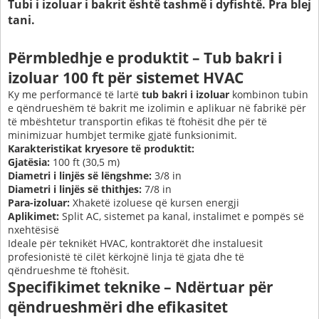
Tubi i izoluar i bakrit është tashmë i dyfishtë. Pra blej
tani.
Përmbledhje e produktit – Tub bakri i
izoluar 100 ft për sistemet HVAC
Ky me performancë të lartë
tub bakri i izoluar
kombinon tubin
e qëndrueshëm të bakrit me izolimin e aplikuar në fabrikë për
të mbështetur transportin efikas të ftohësit dhe për të
minimizuar humbjet termike gjatë funksionimit.
Karakteristikat kryesore të produktit:
Gjatësia:
100 ft (30,5 m)
Diametri i linjës së lëngshme:
3/8 in
Diametri i linjës së thithjes:
7/8 in
Para-izoluar:
Xhaketë izoluese që kursen energji
Aplikimet:
Split AC, sistemet pa kanal, instalimet e pompës së
nxehtësisë
Ideale për teknikët HVAC, kontraktorët dhe instaluesit
profesionistë të cilët kërkojnë linja të gjata dhe të
qëndrueshme të ftohësit.
Specifikimet teknike – Ndërtuar për
qëndrueshmëri dhe efikasitet