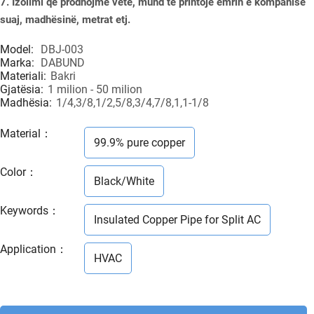
7. Izolimi që prodhojmë vetë, mund të printojë emrin e kompanisë
suaj, madhësinë, metrat etj.
Model:
DBJ-003
Marka:
DABUND
Materiali:
Bakri
Gjatësia:
1 milion - 50 milion
Madhësia:
1/4,3/8,1/2,5/8,3/4,7/8,1,1-1/8
Material
：
99.9% pure copper
Color
：
Black/White
Keywords
：
Insulated Copper Pipe for Split AC
Application
：
HVAC