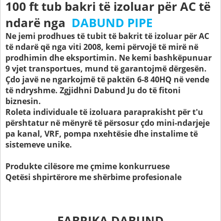
100 ft tub bakri të izoluar për AC të
ndarë nga
DABUND PIPE
Ne jemi prodhues të tubit të bakrit të izoluar për AC
të ndarë që nga viti 2008, kemi përvojë të mirë në
prodhimin dhe eksportimin. Ne kemi bashkëpunuar
9 vjet transportues, mund të garantojmë dërgesën.
Çdo javë ne ngarkojmë të paktën 6-8 40HQ në vende
të ndryshme. Zgjidhni Dabund Ju do të fitoni
biznesin.
Roleta individuale të izoluara paraprakisht për t'u
përshtatur në mënyrë të përsosur çdo mini-ndarjeje
pa kanal, VRF, pompa nxehtësie dhe instalime të
sistemeve unike.
Produkte cilësore me çmime konkurruese
Qetësi shpirtërore me shërbime profesionale
FABRIKA DABUND