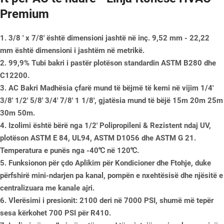
Premium
1. 3/8 ' x 7/8' është dimensioni jashtë në inç. 9,52 mm - 22,22
mm është dimensioni i jashtëm në metrikë.
2. 99,9% Tubi bakri i pastër plotëson standardin ASTM B280 dhe
C12200.
3. AC Bakri Madhësia çfarë mund të bëjmë të kemi në vijim 1/4'
3/8' 1/2' 5/8' 3/4' 7/8' 1 1/8', gjatësia mund të bëjë 15m 20m 25m
30m 50m.
4. Izolimi është bërë nga 1/2' Polipropileni & Rezistent ndaj UV,
plotëson ASTM E 84, UL94, ASTM D1056 dhe ASTM G 21.
Temperatura e punës nga -40℃ në 120℃.
5. Funksionon për çdo Aplikim për Kondicioner dhe Ftohje, duke
përfshirë mini-ndarjen pa kanal, pompën e nxehtësisë dhe njësitë e
centralizuara me kanale ajri.
6. Vlerësimi i presionit: 2100 deri në 7000 PSI, shumë më tepër
sesa kërkohet 700 PSI për R410.