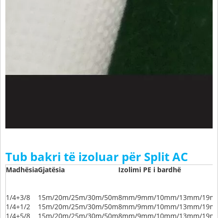
Tub bakri të izoluar për Split AC
Madhësia
Gjatësia
Izolimi PE i bardhë
1/4+3/8
15m/20m/25m/30m/50m
8mm/9mm/10mm/13mm/19m
1/4+1/2
15m/20m/25m/30m/50m
8mm/9mm/10mm/13mm/19m
1/4+5/8
15m/20m/25m/30m/50m
8mm/9mm/10mm/13mm/19m