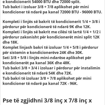
e kondicionerit 54000 BTU dhe 72000 split.
Tub bakri i izoluar 3/8 + 7/8 aplikohet për mini
kondicioner të ndarë pa kanal 72000 BTU - 96000 BTU.
Kompleti i linjës së bakrit të kondicionerit 1/4 + 3/8 i
përdorur për kondicionerë të ndarë 9K dhe 12K.
Kompleti i linjës së bakrit me cilësi të lartë 1/4 + 1/2 i
përdorur zakonisht për kondicionerët mini split 12K
dhe 18K.
Komplet linjash bakri të izoluar 1/4 + 5/8 i përdorur
për sistemin e kondicionerëve 24K dhe 30K.
Seti 3/8 + 5/8 i linjës mini-ndarëse aplikohet për
kondicionerët pa kanal 36K dhe 48K.
Tub bakri 3/8 + 3/4 i izoluar i përdorur për instalimin
e kondicionerit të ndarë 54K dhe 72K.
Tub bakri të izoluar 3/8 + 7/8 aplikohet për mini
kondicioner të ndarë pa kanal 72K - 96K.
Pse të zgjidhni 3/8 inç x 7/8 inç x