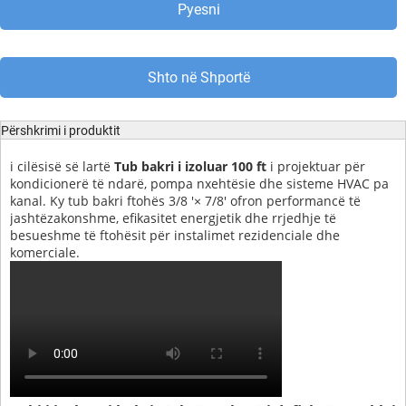
Pyesni
Shto në Shportë
Përshkrimi i produktit
i cilësisë së lartë
Tub bakri i izoluar 100 ft
i projektuar për
kondicionerë të ndarë, pompa nxehtësie dhe sisteme HVAC pa
kanal. Ky tub bakri ftohës 3/8 '× 7/8' ofron performancë të
jashtëzakonshme, efikasitet energjetik dhe rrjedhje të
besueshme të ftohësit për instalimet rezidenciale dhe
komerciale.