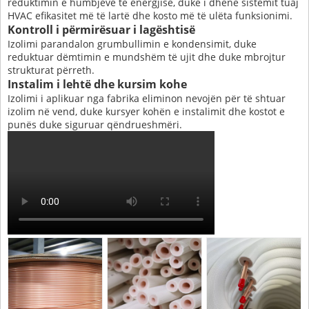
reduktimin e humbjeve të energjisë, duke i dhënë sistemit tuaj
HVAC efikasitet më të lartë dhe kosto më të ulëta funksionimi.
Kontroll i përmirësuar i lagështisë
Izolimi parandalon grumbullimin e kondensimit, duke
reduktuar dëmtimin e mundshëm të ujit dhe duke mbrojtur
strukturat përreth.
Instalim i lehtë dhe kursim kohe
Izolimi i aplikuar nga fabrika eliminon nevojën për të shtuar
izolim në vend, duke kursyer kohën e instalimit dhe kostot e
punës duke siguruar qëndrueshmëri.