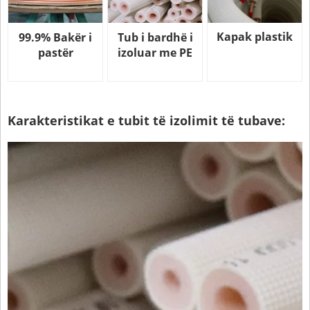
Kapak plastik
99.9% Bakër i
Tub i bardhë i
pastër
izoluar me PE
Karakteristikat e tubit të izolimit të tubave: