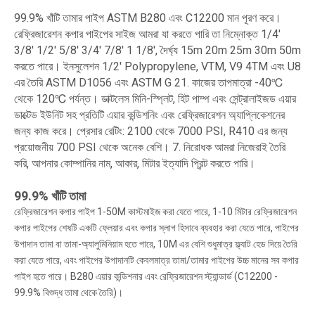
99.9% খাঁটি তামার পাইপ ASTM B280 এবং C12200 মান পূরণ করে।
রেফ্রিজারেশন কপার পাইপের সাইজ আমরা যা করতে পারি তা নিম্নোক্ত 1/4'
3/8' 1/2' 5/8' 3/4' 7/8' 1 1/8', দৈর্ঘ্য 15m 20m 25m 30m 50m
করতে পারে। ইনসুলেশন 1/2' Polypropylene, VTM, V9 4TM এবং U8
এর তৈরি ASTM D1056 এবং ASTM G 21. কাজের তাপমাত্রা -40℃
থেকে 120℃ পর্যন্ত। ডাক্টলেস মিনি-স্প্লিট, হিট পাম্প এবং সেন্ট্রালাইজড এয়ার
ডাক্টেড ইউনিট সহ প্রতিটি এয়ার কন্ডিশনিং এবং রেফ্রিজারেশন অ্যাপ্লিকেশনের
জন্য কাজ করে। প্রেসার রেটিং: 2100 থেকে 7000 PSI, R410 এর জন্য
প্রয়োজনীয় 700 PSI থেকে অনেক বেশি। 7. নিরোধক আমরা নিজেরাই তৈরি
করি, আপনার কোম্পানির নাম, আকার, মিটার ইত্যাদি প্রিন্ট করতে পারি।
99.9% খাঁটি তামা
রেফ্রিজারেশন কপার পাইপ 1-50M কাস্টমাইজ করা যেতে পারে, 1-10 মিটার রেফ্রিজারেশন
কপার পাইপের শেষটি একটি ফ্লেয়ার এবং কপার স্লাগ হিসাবে ব্যবহার করা যেতে পারে, পাইপের
উপাদান তামা বা তামা-অ্যালুমিনিয়াম হতে পারে, 10M এর বেশি শুধুমাত্র ফ্ল্যাট হেড দিয়ে তৈরি
করা যেতে পারে, এবং পাইপের উপাদানটি কেবলমাত্র তামা/তামার পাইপের উচ্চ মানের সব কপার
পাইপ হতে পারে। B280 এয়ার কন্ডিশনার এবং রেফ্রিজারেশন স্ট্যান্ডার্ড (C12200 -
99.9% বিশুদ্ধ তামা থেকে তৈরি)।