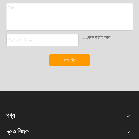
জমা দিন
পণ্য
দ্রুত লিঙ্ক