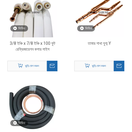
ভিডিও
ভিডিও
3/8 ইঞ্চি x 7/8 ইঞ্চি x 100 ফুট
তামার শাখা যুগ্ম Y
রেফ্রিজারেশন কপার পাইপ
ঝুড়ি যোগ করুন
ঝুড়ি যোগ করুন
ভিডিও