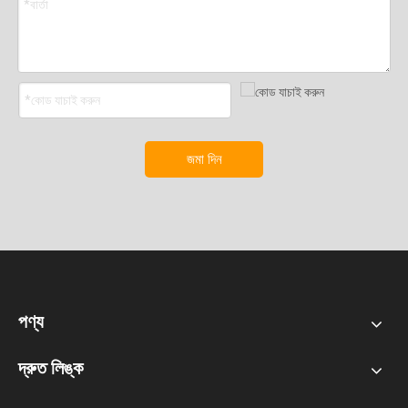
জমা দিন
পণ্য
দ্রুত লিঙ্ক