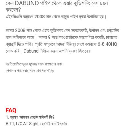
কেন DABUND পাইপ থেকে এয়ার কন্ডিশনিং বেস চয়ন
করবেন?
এইচভিএসি যন্ত্রাংশ 2008 সাল থেকে ডাবুন্ড পাইপ দ্বারা উত্পাদিত হয়।
আমরা 2008 সাল থেকে এয়ার কন্ডিশনার বেস সরবরাহকারী, উত্পাদন এবং রপ্তানির
ভাল অভিজ্ঞতা আছে। আমরা 9 ​​বছর ফরওয়ার্ডারকে সহযোগিতা করেছি, চালানের
গ্যারান্টি দিতে পারি। প্রতি সপ্তাহে আমরা বিভিন্ন দেশে কমপক্ষে 6-8 40HQ
লোড করি। Dabund নির্বাচন করুন আপনি ব্যবসা জিতবেন.
প্রতিযোগিতামূলক মূল্যের সাথে গুণমানের পণ্য
পেশাদার পরিষেবার সাথে মানসিক শান্তি
FAQ
1. প্রশ্ন: আপনার পেমেন্ট শর্তাবলী কি?
A:TT, L/C AT Sight, ক্রেডিট কার্ড ইত্যাদি