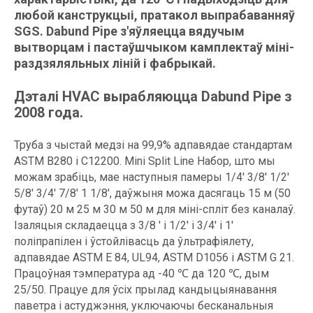
любой канструкцыі, пратакол выпрабаванняў
SGS. Dabund Pipe з'яўляецца вядучым
вытворцам і пастаўшчыком камплектаў міні-
раздзяляльных ліній і фабрыкай.
Дэталі HVAC вырабляюцца Dabund Pipe з
2008 года.
Труба з чыстай медзі на 99,9% адпавядае стандартам
ASTM B280 і C12200. Mini Split Line Набор, што мы
можам зрабіць, мае наступныя памеры 1/4' 3/8' 1/2'
5/8' 3/4' 7/8' 1 1/8', даўжыня можа дасягаць 15 м (50
футаў) 20 м 25 м 30 м 50 м для міні-спліт без каналаў.
Ізаляцыя складаецца з 3/8 ' і 1/2' і 3/4' і 1'
поліпрапілен і ўстойлівасць да ўльтрафіялету,
адпавядае ASTM E 84, UL94, ASTM D1056 і ASTM G 21.
Працоўная тэмпература ад -40 ℃ да 120 ℃, дым
25/50. Працуе для ўсіх прылад кандыцыянавання
паветра і астуджэння, уключаючы бесканальныя