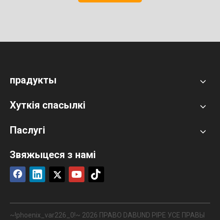
прадукты
Хуткія спасылкі
Паслугі
Звяжыцеся з намі
~!phoenix_var226_0!~
2026
ПРАВО DABUND PIPE УСЕ ПРАВЫ