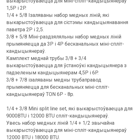
выкарыстоўваецца для міні-спліт-кандыцыянераў
1,5P і 2P.
1/4 + 5/8 Ізаляваны набор медных ліній, які
выкарыстоўваецца для сістэмы кандыцыянавання
паветра 2P і 2,5.
3/8 + 5/8 Міні-раздзяляльны набор медных ліній
прымяняецца да 3P і 4P бесканальных міні-спліт-
кандыцыянераў.
Камплект меднай трубы 3/8 + 3/4
выкарыстоўваецца для ўстаноўкі кандыцыянера з
падзеленым кандыцыянерам 4,5P і 6P.
3/8 + 7/8 ізаляваны медны трубаправод
прымяняецца для бесканальных міні-спліт-
кандыцыянераў TON 6P - 8p.
1/4 + 3/8 Mini split line set, які выкарыстоўваецца для
9000BTU і 12000 BTU спліт-кандыцыянераў.
Увесь набор медных ліній 1/4 + 1/2 звычайна
выкарыстоўваецца для міні-спліт-кандыцыянераў
12000 BTU і 18000 BTU.