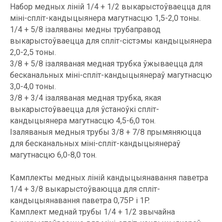
Набор медных ліній 1/4 + 1/2 выкарыстоўваецца для
міні-спліт-кандыцыянера магутнасцю 1,5-2,0 тоны.
1/4 + 5/8 ізаляваны медны трубаправод
выкарыстоўваецца для спліт-сістэмы кандыцыянера
2,0-2,5 тоны.
3/8 + 5/8 ізаляваная медная трубка ўжываецца для
бесканальных міні-спліт-кандыцыянераў магутнасцю
3,0-4,0 тоны.
3/8 + 3/4 ізаляваная медная трубка, якая
выкарыстоўваецца для ўстаноўкі спліт-
кандыцыянера магутнасцю 4,5-6,0 тон.
Ізаляваныя медныя трубы 3/8 + 7/8 прымяняюцца
для бесканальных міні-спліт-кандыцыянераў
магутнасцю 6,0-8,0 тон.
Камплекты медных ліній кандыцыянавання паветра
1/4 + 3/8 выкарыстоўваюцца для спліт-
кандыцыянавання паветра 0,75P і 1P.
Камплект меднай трубы 1/4 + 1/2 звычайна