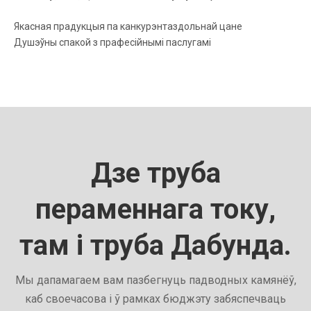
Якасная прадукцыя па канкурэнтаздольнай цане
Душэўны спакой з прафесійнымі паслугамі
Дзе труба
пераменнага току,
там і труба Дабунда.
Мы дапамагаем вам пазбегнуць падводных камянёў,
каб своечасова і ў рамках бюджэту забяспечваць