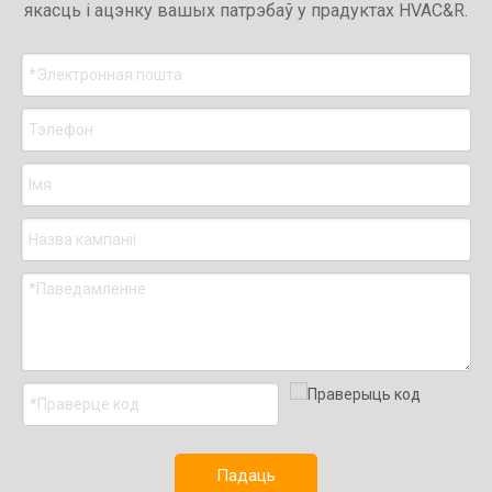
якасць і ацэнку вашых патрэбаў у прадуктах HVAC&R.
Падаць