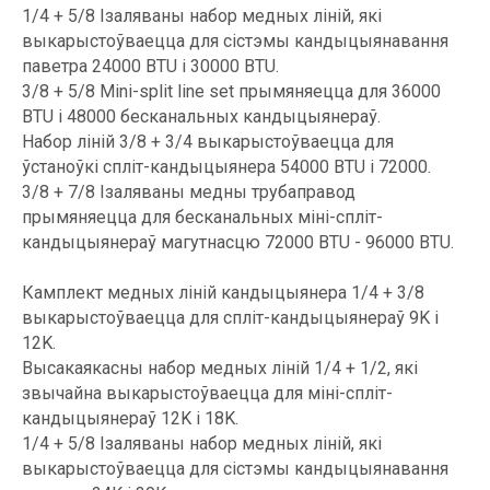
1/4 + 5/8 Ізаляваны набор медных ліній, які
выкарыстоўваецца для сістэмы кандыцыянавання
паветра 24000 BTU і 30000 BTU.
3/8 + 5/8 Mini-split line set прымяняецца для 36000
BTU і 48000 бесканальных кандыцыянераў.
Набор ліній 3/8 + 3/4 выкарыстоўваецца для
ўстаноўкі спліт-кандыцыянера 54000 BTU і 72000.
3/8 + 7/8 Ізаляваны медны трубаправод
прымяняецца для бесканальных міні-спліт-
кандыцыянераў магутнасцю 72000 BTU - 96000 BTU.
Камплект медных ліній кандыцыянера 1/4 + 3/8
выкарыстоўваецца для спліт-кандыцыянераў 9K і
12K.
Высакаякасны набор медных ліній 1/4 + 1/2, які
звычайна выкарыстоўваецца для міні-спліт-
кандыцыянераў 12K і 18K.
1/4 + 5/8 Ізаляваны набор медных ліній, які
выкарыстоўваецца для сістэмы кандыцыянавання