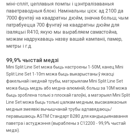
міні-спліт, цеплавыя помпы і цэнтралізаваныя
паветраводныя блокі. Намінальны ціск: ад 2100 да
7000 фунтаў на квадратны дюйм, значна больш, чым
патрабуецца 700 фунтаў на квадратны дюйм для
ізаляцыі R410, якую мы вырабляем самастойна,
можам надрукаваць назву вашай кампаніі, памер,
метры і г.д.
99,9% чыстай медзі
Mini Split Line Set можа быць настроены 1-50M, канец Mini
Split Line Set 1-10m можа быць выкарыстаны ў якасці
факельнай і меднай трубы, матэрыялам Mini Split Line Set
можа быць медзь або медна-алюміній, больш за 10M можа
быць зроблена толькі з плоскай галоўкі, а матэрыял Mini Split
Line Set можа быць толькі цалкам медным, высакаякасныя
медныя змеявікі вычышчанай трубы адпавядаюць/
перавышаюць ASTM Стандарт B280 для кандыцыянавання
паветра і астуджэння (выраблены з C12200 - 99,9% чыстай
медзі).