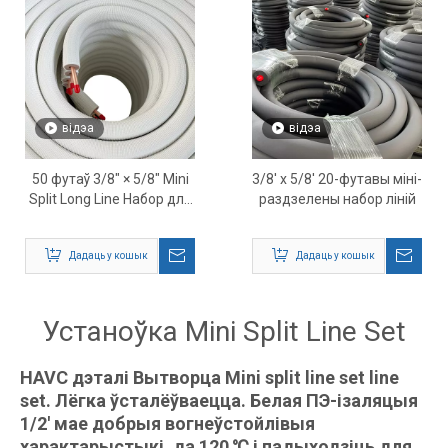
відэа
відэа
50 футаў 3/8″ × 5/8″ Mini
3/8' x 5/8' 20-футавы міні-
Split Long Line Набор для
раздзелены набор ліній
ўстаноўкі камплекта –
HVAC медная трубка для
Дадаць у кошык
Дадаць у кошык
астуджэння
Устаноўка Mini Split Line Set
HAVC дэталі Вытворца Mini split line set line
set. Лёгка ўсталёўваецца. Белая ПЭ-ізаляцыя
1/2' мае добрыя вогнеўстойлівыя
характарыстыкі, да 120 ℃ і падыходзіць для