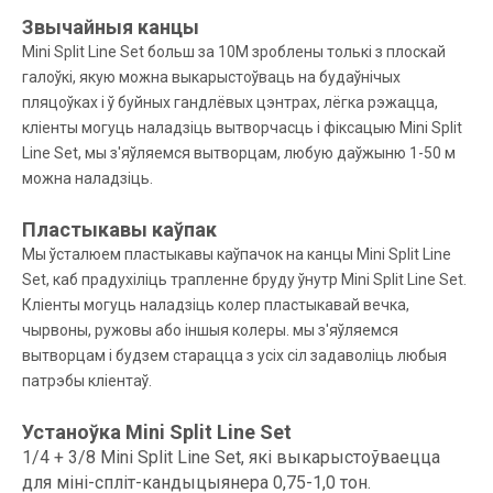
Звычайныя канцы
Mini Split Line Set больш за 10M зроблены толькі з плоскай
галоўкі, якую можна выкарыстоўваць на будаўнічых
пляцоўках і ў буйных гандлёвых цэнтрах, лёгка рэжацца,
кліенты могуць наладзіць вытворчасць і фіксацыю Mini Split
Line Set, мы з'яўляемся вытворцам, любую даўжыню 1-50 м
можна наладзіць.
Пластыкавы каўпак
Мы ўсталюем пластыкавы каўпачок на канцы Mini Split Line
Set, каб прадухіліць трапленне бруду ўнутр Mini Split Line Set.
Кліенты могуць наладзіць колер пластыкавай вечка,
чырвоны, ружовы або іншыя колеры. мы з'яўляемся
вытворцам і будзем старацца з усіх сіл задаволіць любыя
патрэбы кліентаў.
Устаноўка Mini Split Line Set
1/4 + 3/8 Mini Split Line Set, які выкарыстоўваецца
для міні-спліт-кандыцыянера 0,75-1,0 тон.