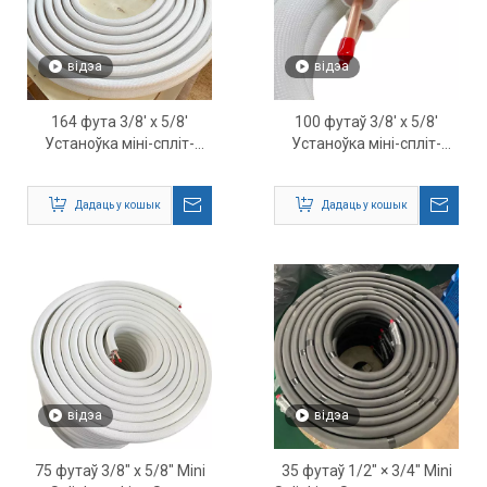
відэа
відэа
164 фута 3/8' x 5/8'
100 футаў 3/8' x 5/8'
Устаноўка міні-спліт-
Устаноўка міні-спліт-
набору доўгай лініі
набору доўгіх ліній
Дадаць у кошык
Дадаць у кошык
відэа
відэа
75 футаў 3/8″ x 5/8″ Mini
35 футаў 1/2″ × 3/4″ Mini