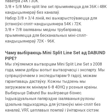
паветра 24K і 30K.
3/8 + 5/8 Mini-split line set прымяняецца для 36K і 48K
кандыцыянераў без каналаў.
Набор 3/8 + 3/4 ліній, які выкарыстоўваецца для
ўстаноўкі спліт-кандыцыянера 54K і 72K.
3/8 + 7/8 ізаляваны медны трубаправод
прымяняецца для бесканальных міні-спліт-
кандыцыянераў 72K - 96K.
Чаму выбіраюць Mini Split Line Set ад DABUND
PIPE?
Мы з'яўляемся вытворцам Mini Split Line Set з 2008
года, маем добры вопыт вытворчасці і экспарту. Мы
супрацоўнічаем з экспедытарам 9 гадоў, можам
гарантаваць дастаўку. Кожны тыдзень мы
загружаем як мінімум 6-8 40HQ у розныя краіны.
Выберыце Dabund Вы выйграеце бізнес.
Індывідуальныя папярэдне ізаляваныя рулоны
ідэальна падыходзяць для ўстаноўкі міні-спліт без
каналаў, VRF, цеплавых помпаў і ўнітарных сістэм.