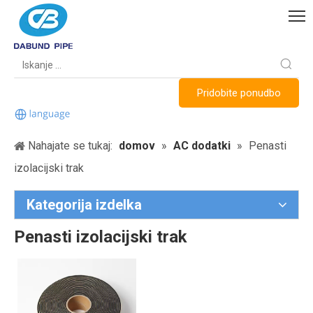
Pridobite ponudbo
Nahajate se tukaj:
domov
»
AC dodatki
»
Penasti
izolacijski trak
Kategorija izdelka
Penasti izolacijski trak