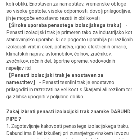
koli obliki. Enostaven za namestitev, vremenske obloge
so visoke gostote, visoke odpornosti, dovolj prilagodljive,
jih je mogoče enostavno rezati in oblikovati.
【Široka uporaba penastega izolacijskega traku】
-
Penasti izolacijski trak je primeren tako za industrijsko kot
stanovanjsko uporabo, ki se pogosto uporablja pri različnih
izolacijah vrat in oken, pohištva, igrač, električnih omaric,
klimatskih naprav, avtomobilov, čolnov, zračnikov,
zvočnikov, ročnih del, športne opreme, vodovodnih
napeljav itd.
【Penasti izolacijski trak je enostaven za
namestitev】
- Penasti tesnilni trak je enostavno
prilagoditi in razrezati na velikost s škarjami ali rezilom ter
ga zlahka upogniti v poljubno obliko.
Zakaj izbrati penasti izolacijski trak znamke DABUND
PIPE？
1. Zagotavljanje kakovosti penastega izolacijskega traku,
Dabund ima 8 let izkušenj pri zunanjetrgovinskem izvozu