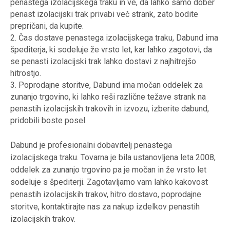
penastega izolacijskega traku in ve, da lahko samo dober
penast izolacijski trak privabi več strank, zato bodite
prepričani, da kupite.
2. Čas dostave penastega izolacijskega traku, Dabund ima
špediterja, ki sodeluje že vrsto let, kar lahko zagotovi, da
se penasti izolacijski trak lahko dostavi z najhitrejšo
hitrostjo.
3. Poprodajne storitve, Dabund ima močan oddelek za
zunanjo trgovino, ki lahko reši različne težave strank na
penastih izolacijskih trakovih in izvozu, izberite dabund,
pridobili boste posel.
Dabund je profesionalni dobavitelj penastega
izolacijskega traku. Tovarna je bila ustanovljena leta 2008,
oddelek za zunanjo trgovino pa je močan in že vrsto let
sodeluje s špediterji. Zagotavljamo vam lahko kakovost
penastih izolacijskih trakov, hitro dostavo, poprodajne
storitve, kontaktirajte nas za nakup izdelkov penastih
izolacijskih trakov.