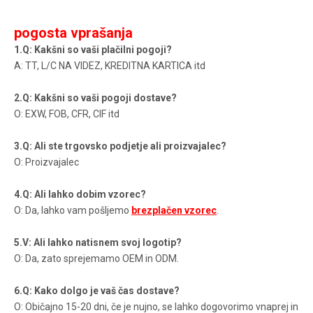
pogosta vprašanja
1.Q: Kakšni so vaši plačilni pogoji?
A: TT, L/C NA VIDEZ, KREDITNA KARTICA itd
2.Q: Kakšni so vaši pogoji dostave?
O: EXW, FOB, CFR, CIF itd
3.Q: Ali ste trgovsko podjetje ali proizvajalec?
O: Proizvajalec
4.Q: Ali lahko dobim vzorec?
O: Da, lahko vam pošljemo
brezplačen vzorec
.
5.V: Ali lahko natisnem svoj logotip?
O: Da, zato sprejemamo OEM in ODM.
6.Q: Kako dolgo je vaš čas dostave?
O: Običajno 15-20 dni, če je nujno, se lahko dogovorimo vnaprej in