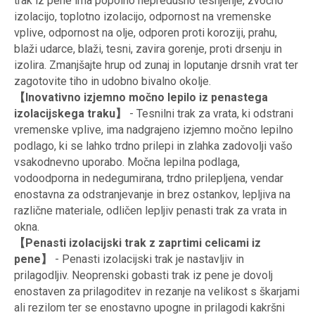
trak iz pene ima popolno nepredušno tesnjenje, zvočno
izolacijo, toplotno izolacijo, odpornost na vremenske
vplive, odpornost na olje, odporen proti koroziji, prahu,
blaži udarce, blaži, tesni, zavira gorenje, proti drsenju in
izolira. Zmanjšajte hrup od zunaj in loputanje drsnih vrat ter
zagotovite tiho in udobno bivalno okolje.
【Inovativno izjemno močno lepilo iz penastega
izolacijskega traku】
- Tesnilni trak za vrata, ki odstrani
vremenske vplive, ima nadgrajeno izjemno močno lepilno
podlago, ki se lahko trdno prilepi in zlahka zadovolji vašo
vsakodnevno uporabo. Močna lepilna podlaga,
vodoodporna in nedegumirana, trdno prilepljena, vendar
enostavna za odstranjevanje in brez ostankov, lepljiva na
različne materiale, odličen lepljiv penasti trak za vrata in
okna.
【Penasti izolacijski trak z zaprtimi celicami iz
pene】
- Penasti izolacijski trak je nastavljiv in
prilagodljiv. Neoprenski gobasti trak iz pene je dovolj
enostaven za prilagoditev in rezanje na velikost s škarjami
ali rezilom ter se enostavno upogne in prilagodi kakršni