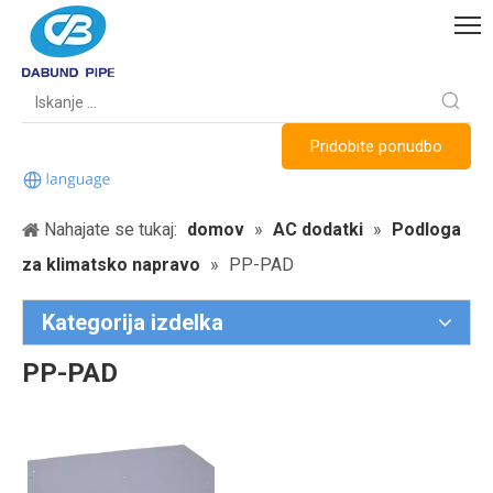
Pridobite ponudbo
Nahajate se tukaj:
domov
»
AC dodatki
»
Podloga
za klimatsko napravo
»
PP-PAD
Kategorija izdelka
PP-PAD