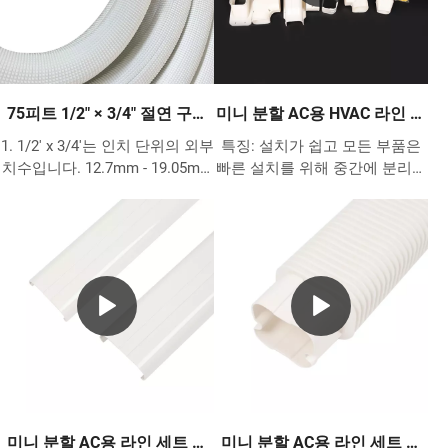
75피트 1/2″ × 3/4″ 절연 구리
미니 분할 AC용 HVAC 라인 세
파이프 – HVAC 사전 절연 냉
트 커버
1. 1/2' x 3/4'는 인치 단위의 외부
특징: 설치가 쉽고 모든 부품은
매 라인
치수입니다. 12.7mm - 19.05mm
빠른 설치를 위해 중간에 분리될
는 미터법 단위의 외부 치수입니
수 있습니다. 이전 및 기존 주택
다. 2. 99.9% 순수 구리 파이프는
건물에 적합합니다. 고품질 PVC
ASTM B280 및 C12200 표준을
로 제작되어 파이프를 잘 보호합
충족합니다. 3. 우리가 할 수 있
니다. 대부분의 중앙 에어컨 시
는 AC 구리 크기는 1/4' 3/8' 1/2'
스템, 열 펌프, 덕트리스 미니 분
5/8' 3/4' 7/8' 1 1/8', 길이는 15m
할을 사용하여 작동합니다.
20m 25m 30m 50m입니다. 4. 절
연체는 1/2' 폴리프로필렌 및 자
외선 방지로 만들어지며 ASTM
E 84, UL94를 충족합니다. ASTM
D1056 및 ASTM G 21. -40℃ ~
120℃의 작동 온도. 5. 덕트리스
미니 분할 AC용 라인 세트 커
미니 분할 AC용 라인 세트 커