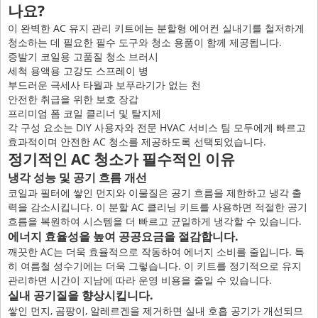
나요?
이 완벽한 AC 유지 관리 키트에는 분할형 에어컨 실내기를 철저하게
청소하는 데 필요한 필수 도구와 청소 용품이 함께 제공됩니다.
증발기 코일용 고품질 청소 브러시
세척 용액용 고강도 스프레이 병
부드러운 극세사 타월과 보푸라기가 없는 천
안전한 취급을 위한 보호 장갑
프리미엄 폼 코일 클리너 및 탈지제
각 구성 요소는 DIY 사용자와 전문 HVAC 서비스 팀 모두에게 빠르고
효과적이며 안전한 AC 청소를 제공하도록 선택되었습니다.
정기적인 AC 청소가 필수적인 이유
냉각 성능 및 공기 흐름 개선
코일과 필터에 쌓인 먼지와 이물질은 공기 흐름을 제한하고 냉각 출
력을 감소시킵니다. 이 분할 AC 클리닝 키트를 사용하면 적절한 공기
흐름을 복원하여 시스템을 더 빠르고 균일하게 냉각할 수 있습니다.
에너지 효율성을 높여 공공요금을 절감합니다.
깨끗한 AC는 더욱 효율적으로 작동하여 에너지 소비를 줄입니다. 특
히 여름철 성수기에는 더욱 그렇습니다. 이 키트를 정기적으로 유지
관리하면 시간이 지남에 따라 운영 비용을 줄일 수 있습니다.
실내 공기질을 향상시킵니다.
쌓인 먼지, 곰팡이, 알레르겐을 제거하면 실내 호흡 공기가 개선되므