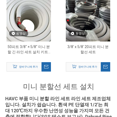
동영상
동영상
50피트 3/8″ × 5/8″ 미니 분
3/8' x 5/8' 20피트 미니 분
할 긴 라인 세트 설치 키트 -
할선 세트
HVAC 구리 냉매 튜브
장바구니에 추가
장바구니에 추가
미니 분할선 세트 설치
HAVC 부품 미니 분할 라인 세트 라인 세트 제조업체
입니다. 설치가 쉽습니다. 흰색 PE 단열재 1/2'는 최
대 120℃까지 우수한 난연성 성능을 가지며 모든 건
축에 적합합니다(SGS 테스트 보고서). Dabund Pipe