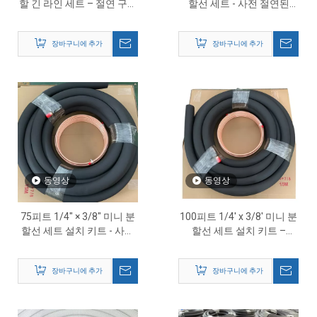
할 긴 라인 세트 – 절연 구리
할선 세트 - 사전 절연된
튜브가 포함된 확장 HVAC
HVAC 냉매 튜브
라인 세트
장바구니에 추가
장바구니에 추가
동영상
동영상
75피트 1/4″ × 3/8″ 미니 분
100피트 1/4' x 3/8' 미니 분
할선 세트 설치 키트 - 사전
할선 세트 설치 키트 –
절연된 HVAC 구리 튜브
HVAC 시스템용 절연 구리
파이프
장바구니에 추가
장바구니에 추가