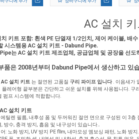
바구니에 추가
장바구니에 추가
장
AC 설치 
설치 키트 포함: 흰색 PE 단열재 1/2인치, 제어 케이블, 배수 호
 시스템용 AC 설치 키트 - Dabund Pipe.
d Pipe는 AC 설치 키트 제조업체, 공급업체 및 공장을 선
 부품은 2008년부터 Dabund Pipe에서 생산하고 있
D
AC 설치 키트
는 절연된 고품질
구리 파이프 입니다
. 이음새가
 플레어형 끝부분은 간단하고 쉬운 설치를 위해 사용됩니다. 구리
열 펌프 시스템에 적합합니다.
 AC 설치 키트
에틸렌 필름, 내후성 폼 및 두꺼워진 절연 면으로 구성된 이 3층 
열, 방수, 충격 방지, 흡음 및 내구성이 있습니다.
.
: 노화 방지, UV 방지 PE fllm, 내마모성 엠보싱 패턴, 노화 방지.
XPE 폼, 조밀한 셀, 내열성 및 내한성, 충격 흡수성, 물 침투 없음, 