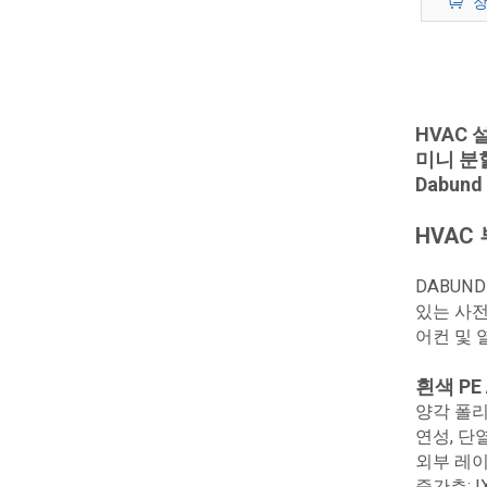
장
HVAC 
미니 분할
Dabun
HVAC
DABUN
있는 사전
어컨 및 
흰색 PE
양각 폴리
연성, 단
외부 레이어
중간층: I