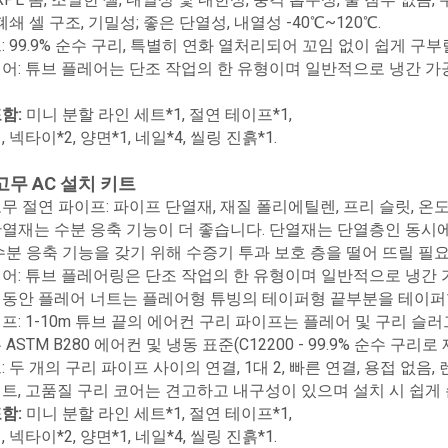
폐쇄 셀 구조, 기밀성; 좋은 단열성, 내열성 -40℃~120℃.
: 99.9% 순수 구리, 특별히 연화 열처리되어 꼬임 없이 쉽게 구부
어: 튜브 플레어는 단조 작업의 한 유형이며 일반적으로 냉간 가
함:
미니 분할 라인 세트*1, 절연 테이프*1,
, 넥타이*2, 양면*1, 네일*4, 씰링 진흙*1.
고무 AC 설치 키트
무 절연 파이프: 파이프 단열재, 재질 폴리에틸렌, 프리 슬릿, 온도. 범
열재는 수분 응축 기능이 더 좋습니다. 단열재는 단열층인 동시
수분 응축 기능을 갖기 위해 수증기 투과 보호 층을 떨어 뜨릴 필
어: 튜브 플레어링은 단조 작업의 한 유형이며 일반적으로 냉간 
 동안 플레어 너트는 플레어형 튜빙의 테이퍼형 끝부분을 테이퍼
프: 1-10m 튜브 끝의 에어컨 구리 파이프는 플레어 및 구리 슬러그로
ASTM B280 에어컨 및 냉동 표준(C12200 - 99.9% 순수 구
: 두 개의 구리 파이프 사이의 연결, 1대 2, 빠른 연결, 용접 없음
트, 고품질 구리 코어는 견고하고 내구성이 있으며 설치 시 쉽게
함:
미니 분할 라인 세트*1, 절연 테이프*1,
, 넥타이*2, 양면*1, 네일*4, 씰링 진흙*1.