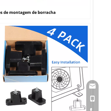
es de montagem de borracha
amysong@da
86- 1515193