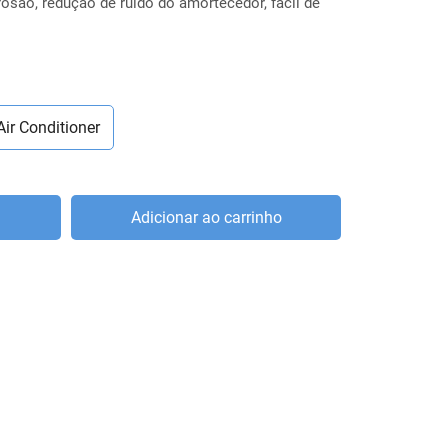
osão, redução de ruído do amortecedor, fácil de
Air Conditioner
Adicionar ao carrinho