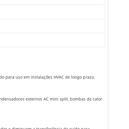
ado para uso em instalações HVAC de longo prazo.
densadores externos AC mini split, bombas de calor
ador e diminuem a transferência de ruído para