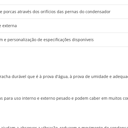
e porcas através dos orifícios das pernas do condensador
e externa
 e personalização de especificações disponíveis
rracha durável que é à prova d'água, à prova de umidade e adequ
s para uso interno e externo pesado e podem caber em muitos con
or ajudam a absorver a vibração, reduzem o movimento do condens