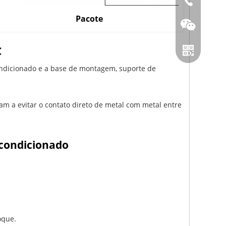
86-0519866
Pacote
C
ondicionado e a base de montagem, suporte de
 a evitar o contato direto de metal com metal entre
Conversamo
 condicionado
Whatsapp
oque.