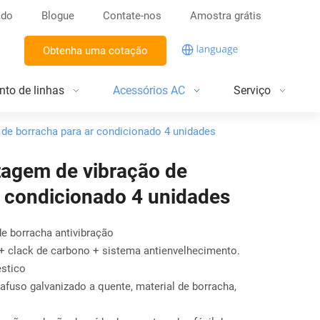
ado
Blogue
Contate-nos
Amostra grátis
Obtenha uma cotação
nto de linhas
Acessórios AC
Serviço
de borracha para ar condicionado 4 unidades
agem de vibração de
r condicionado 4 unidades
e borracha antivibração
+ clack de carbono + sistema antienvelhecimento.
stico
rafuso galvanizado a quente, material de borracha,