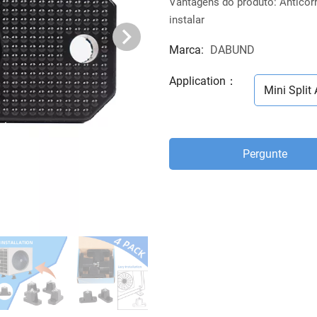
Vantagens do produto: Anticorr
instalar
Marca:
DABUND
Application
：
Mini Split 
Pergunte