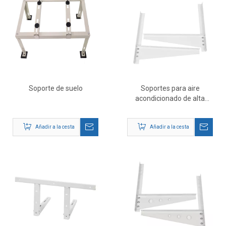
Soporte de suelo
Soportes para aire
acondicionado de alta
resistencia TB-101:
soporte para montaje en
Añadir a la cesta
Añadir a la cesta
pared de CA para
exteriores