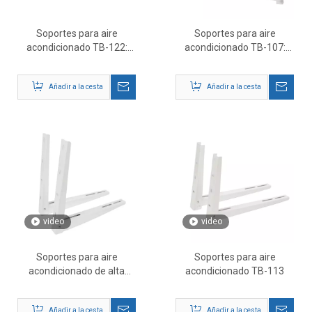
Soportes para aire
Soportes para aire
acondicionado TB-122:
acondicionado TB-107:
soportes de soporte para
soporte de montaje de CA
aire acondicionado para
para exteriores de alta
Añadir a la cesta
Añadir a la cesta
exteriores de alta
resistencia
resistencia
video
video
Soportes para aire
Soportes para aire
acondicionado de alta
acondicionado TB-113
resistencia TB-103:
soporte para montaje en
Añadir a la cesta
Añadir a la cesta