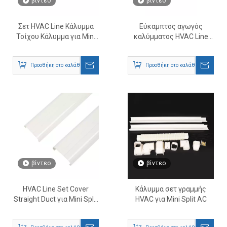
βίντεο
βίντεο
Σετ HVAC Line Κάλυμμα
Εύκαμπτος αγωγός
Τοίχου Κάλυμμα για Mini
καλύμματος HVAC Line
Split AC
Set για Mini Split AC
Προσθήκη στο καλάθι
Προσθήκη στο καλάθι
βίντεο
βίντεο
HVAC Line Set Cover
Κάλυμμα σετ γραμμής
Straight Duct για Mini Split
HVAC για Mini Split AC
AC