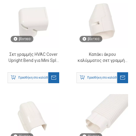
βίντεο
βίντεο
Σετ γραμμής HVAC Cover
Καπάκι άκρου
Upright Bend για Mini Split
καλύμματος σετ γραμμής
AC
HVAC για Mini Split AC
Προσθήκη στο καλάθι
Προσθήκη στο καλάθι