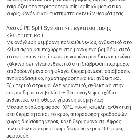
ταιριάζει στα περισσότερα mini split κλιματιστικά
χωρίς κανάλια και συστήματα αντλιών θερμότητας.
Λευκό PE Split System Κιτ εγκατάστασης
κλιματιστικού
Με ανάγλυφη μεμβράνη πολυαιθυλενίου, ανθεκτικό στο
κλίμα αφρό και παχύρρευστο μονωμένο βαμβάκι, αυτό
το σετ τριών στρώσεων μονωμένο μίνι διαχωρισμένο
χάλκινο σετ είναι ανθεκτικό στη διάβρωση, πυρίμαχο,
επιβραδυνόμενο στη φλόγα, θερμομόνωση, αδιάβροχο,
αντικραδασμικό, ηχοαπορροφητικό και ανθεκτικό
.
Εξωτερικό στρώμα: Αντιγηραντικό, ανθεκτικό στην
υπεριώδη ακτινοβολία PE fllm, ανάγλυφο σχέδιο
ανθεκτικό στη φθορά, γήρανση μυρμηγκιάς.
Μεσαία στρώση: αφρός IXPE, πυκνή κυψέλη, ανθεκτική
στη θερμότητα και το κρύο, απορρόφηση κραδασμών,
χωρίς διείσδυση νερού, καλή θερμομόνωση. Αφρός
πολυαιθυλενίου με σταυροδεσμούς νερού. 30 φορές
αφρισμός.