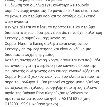
Η μόνωση του σωλήνα έχει καλύτερη λειτουργία
συμπύκνωσης υγρασίας. Το μονωτικό υλικό είναι τόσο
το μονωτικό στρώμα όσο και το στρώμα ανθεκτικό
στην υγρασία.
Δεν χρειάζεται να πέσει το προστατευτικό στρώμα
διαπερατότητας υδρατμών έτσι ώστε να έχει καλύτερη
λειτουργία συμπύκνωσης υγρασίας.
Copper Flare: Το flaring σωλήνα είναι ένας τύπος
λειτουργίας σφυρηλάτησης και είναι συνήθως μια
διαδικασία ψυχρής εργασίας.
Κατά τη συναρμολόγηση, χρησιμοποιείται ένα παξιμάδι
εκτόνωσης για τη στερέωση του κωνικού άκρου της
φουσκωτής σωλήνωσης στο επίσης κωνικό εξάρτημα.
Copper Pipe: Ο χαλκός σωλήνας του κλιματιστικού το
άκρο του σωλήνα 1-10m μπορεί να χρησιμοποιηθεί ως
εκτόξευση και χαλκός, τα υψηλής ποιότητας χάλκινα
πηνία της Dabund Pipe πληρούν/υπερβαίνουν τα
πρότυπα κλιματισμού και ψύξης ASTM B280 (από
C12200 - 99,9% καθαρό χαλκό).