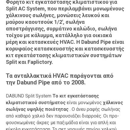
Φορητό κιτ εγκατάστασης κλιματιστικού για
Split AC System, που περιλαμβάνει μονωμένους
χάλκινους σωλήνες, μονώσεις λευκού και
μαύρου καουτσούκ 1/2', σωλήνα
αποστράγγισης, συρμάτινο καλώδιο, σωλήνα
τοίχου με κάλυμμα, κατάλληλο για οικιακά
μέρη και κατασκευές HVAC. Η Dabund Pipe είναι
κορυφαίος κατασκευαστής και κατασκευαστής
κιτ εγκατάστασης κλιματιστικών συστημάτων
Split και Faplictory.
Τα ανταλλακτικά HVAC παράγονται από
την Dabund Pipe από το 2008.
DABUND Split System
Το κιτ εγκατάστασης
κλιματιστικού συστήματος
είναι μονωμένος
χάλκινος
σωλήνας υψηλής ποιότητας
. Ο άνευ ραφής σωλήνας
από καθαρό χαλκό δεν παρουσιάζει διαρροές. Οι προ-
φουσκωμένες άκρες με παξιμάδια είναι για απλή και
εύκολη εγκατάσταση. Το σετ γραμμής πηνίου χαλκού