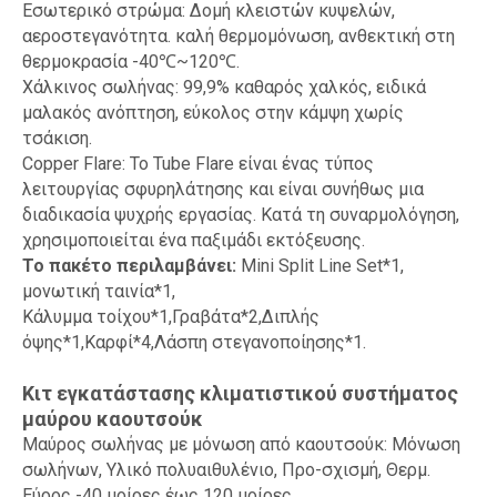
Εσωτερικό στρώμα: Δομή κλειστών κυψελών,
αεροστεγανότητα. καλή θερμομόνωση, ανθεκτική στη
θερμοκρασία -40℃~120℃.
Χάλκινος σωλήνας: 99,9% καθαρός χαλκός, ειδικά
μαλακός ανόπτηση, εύκολος στην κάμψη χωρίς
τσάκιση.
Copper Flare: Το Tube Flare είναι ένας τύπος
λειτουργίας σφυρηλάτησης και είναι συνήθως μια
διαδικασία ψυχρής εργασίας. Κατά τη συναρμολόγηση,
χρησιμοποιείται ένα παξιμάδι εκτόξευσης.
Το πακέτο περιλαμβάνει:
Mini Split Line Set*1,
μονωτική ταινία*1,
Κάλυμμα τοίχου*1,Γραβάτα*2,Διπλής
όψης*1,Καρφί*4,Λάσπη στεγανοποίησης*1.
Κιτ εγκατάστασης κλιματιστικού συστήματος
μαύρου καουτσούκ
Μαύρος σωλήνας με μόνωση από καουτσούκ: Μόνωση
σωλήνων, Υλικό πολυαιθυλένιο, Προ-σχισμή, Θερμ.
Εύρος -40 μοίρες έως 120 μοίρες .