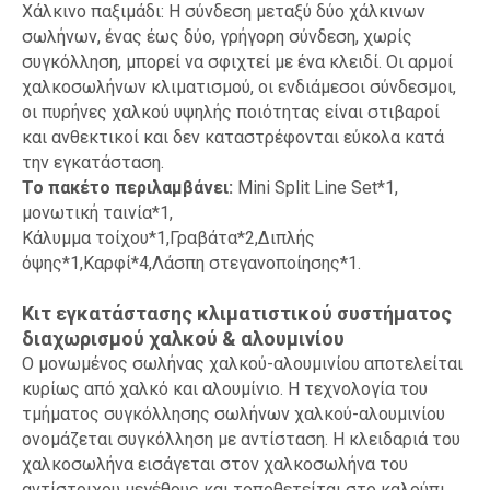
Χάλκινο παξιμάδι: Η σύνδεση μεταξύ δύο χάλκινων
σωλήνων, ένας έως δύο, γρήγορη σύνδεση, χωρίς
συγκόλληση, μπορεί να σφιχτεί με ένα κλειδί. Οι αρμοί
χαλκοσωλήνων κλιματισμού, οι ενδιάμεσοι σύνδεσμοι,
οι πυρήνες χαλκού υψηλής ποιότητας είναι στιβαροί
και ανθεκτικοί και δεν καταστρέφονται εύκολα κατά
την εγκατάσταση.
Το πακέτο περιλαμβάνει:
Mini Split Line Set*1,
μονωτική ταινία*1,
Κάλυμμα τοίχου*1,Γραβάτα*2,Διπλής
όψης*1,Καρφί*4,Λάσπη στεγανοποίησης*1.
Κιτ εγκατάστασης κλιματιστικού συστήματος
διαχωρισμού χαλκού & αλουμινίου
Ο μονωμένος σωλήνας χαλκού-αλουμινίου αποτελείται
κυρίως από χαλκό και αλουμίνιο. Η τεχνολογία του
τμήματος συγκόλλησης σωλήνων χαλκού-αλουμινίου
ονομάζεται συγκόλληση με αντίσταση. Η κλειδαριά του
χαλκοσωλήνα εισάγεται στον χαλκοσωλήνα του
αντίστοιχου μεγέθους και τοποθετείται στο καλούπι