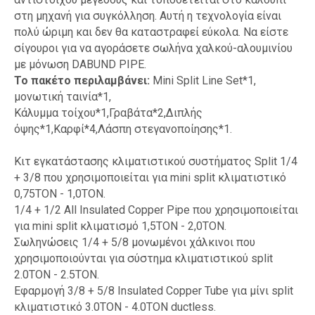
στη μηχανή για συγκόλληση. Αυτή η τεχνολογία είναι
πολύ ώριμη και δεν θα καταστραφεί εύκολα. Να είστε
σίγουροι για να αγοράσετε σωλήνα χαλκού-αλουμινίου
με μόνωση DABUND PIPE.
Το πακέτο περιλαμβάνει:
Mini Split Line Set*1,
μονωτική ταινία*1,
Κάλυμμα τοίχου*1,Γραβάτα*2,Διπλής
όψης*1,Καρφί*4,Λάσπη στεγανοποίησης*1.
Κιτ εγκατάστασης κλιματιστικού συστήματος Split 1/4
+ 3/8 που χρησιμοποιείται για mini split κλιματιστικό
0,75TON - 1,0TON.
1/4 + 1/2 All Insulated Copper Pipe που χρησιμοποιείται
για mini split κλιματισμό 1,5TON - 2,0TON.
Σωληνώσεις 1/4 + 5/8 μονωμένοι χάλκινοι που
χρησιμοποιούνται για σύστημα κλιματιστικού split
2.0TON - 2.5TON.
Εφαρμογή 3/8 + 5/8 Insulated Copper Tube για μίνι split
κλιματιστικό 3.0TON - 4.0TON ductless.