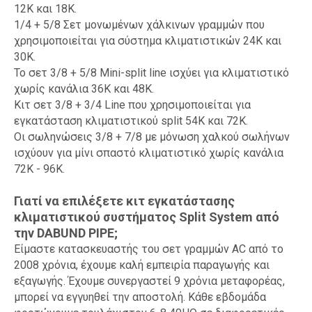
12Κ και 18Κ.
1/4 + 5/8 Σετ μονωμένων χάλκινων γραμμών που
χρησιμοποιείται για σύστημα κλιματιστικών 24Κ και
30Κ.
Το σετ 3/8 + 5/8 Mini-split line ισχύει για κλιματιστικό
χωρίς κανάλια 36K και 48K.
Κιτ σετ 3/8 + 3/4 Line που χρησιμοποιείται για
εγκατάσταση κλιματιστικού split 54K και 72K.
Οι σωληνώσεις 3/8 + 7/8 με μόνωση χαλκού σωλήνων
ισχύουν για μίνι σπαστό κλιματιστικό χωρίς κανάλια
72K - 96K.
Γιατί να επιλέξετε κιτ εγκατάστασης
κλιματιστικού συστήματος Split System από
την DABUND PIPE;
Είμαστε κατασκευαστής του σετ γραμμών AC από το
2008 χρόνια, έχουμε καλή εμπειρία παραγωγής και
εξαγωγής. Έχουμε συνεργαστεί 9 χρόνια μεταφορέας,
μπορεί να εγγυηθεί την αποστολή. Κάθε εβδομάδα