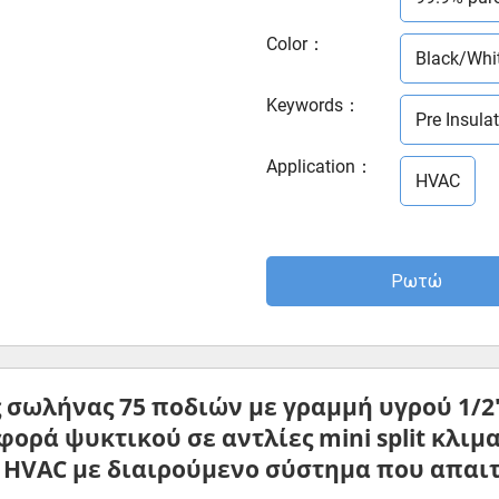
Color
：
Black/Whi
Keywords
：
Pre Insula
Application
：
HVAC
Ρωτώ
 σωλήνας 75 ποδιών
με
γραμμή υγρού 1/2
αφορά ψυκτικού σε αντλίες
mini split κλι
ς HVAC με διαιρούμενο σύστημα που απαι