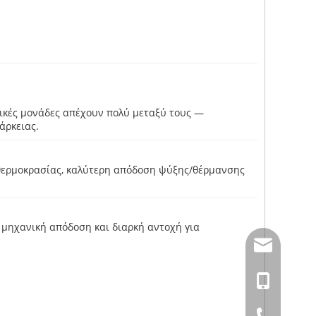
ρικές μονάδες απέχουν πολύ μεταξύ τους —
άρκειας.
 θερμοκρασίας, καλύτερη απόδοση ψύξης/θέρμανσης
 μηχανική απόδοση και διαρκή αντοχή για
amysong@da
86- 1515193