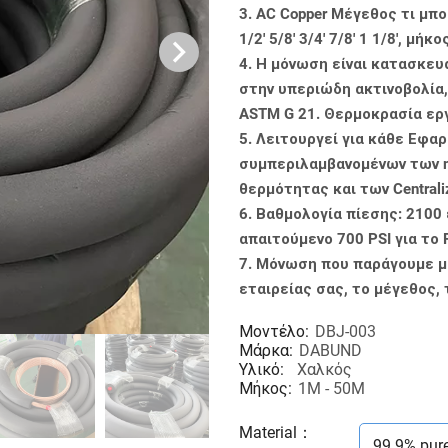
3. AC Copper Μέγεθος τι μπο
1/2' 5/8' 3/4' 7/8' 1 1/8', 
4. Η μόνωση είναι κατασκευ
στην υπεριώδη ακτινοβολία,
ASTM G 21. Θερμοκρασία ερ
5. Λειτουργεί για κάθε Εφα
συμπεριλαμβανομένων των min
θερμότητας και των Centraliz
6. Βαθμολογία πίεσης: 2100
απαιτούμενο 700 PSI για το
7. Μόνωση που παράγουμε μό
εταιρείας σας, το μέγεθος, 
Μοντέλο:
DBJ-003
Μάρκα:
DABUND
Υλικό:
Χαλκός
Μήκος:
1M - 50M
Material
：
99.9% pur