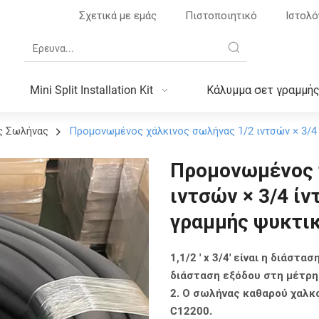
Σχετικά με εμάς
Πιστοποιητικό
Ιστολό
Mini Split Installation Kit
Κάλυμμα σετ γραμμή
ς Σωλήνας
Προμονωμένος χάλκινος σωλήνας 1/2 ιντσών × 3/4
Προμονωμένος 
ιντσών × 3/4 ίν
γραμμής ψυκτι
1,1/2 ' x 3/4' είναι η διάστ
διάσταση εξόδου στη μέτρη
2. Ο σωλήνας καθαρού χαλκ
C12200.