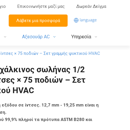
γιο
Επικοινωνήστε μαζί μας
Δωρεάν Δείγμα
Λάβετε μια προσφορά
ς
Αξεσουάρ AC
Υπηρεσία
 ίντσες × 75 ποδιών – Σετ γραμμής ψυκτικού HVAC
χάλκινος σωλήνας 1/2
τσες × 75 ποδιών – Σετ
κού HVAC
αση εξόδου σε ίντσες. 12,7 mm - 19,25 mm είναι η
ση.
ού 99,9% πληροί τα πρότυπα ASTM B280 και