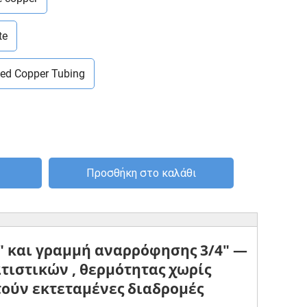
te
ted Copper Tubing
Προσθήκη στο καλάθι
″
και
γραμμή αναρρόφησης 3/4″
—
ματιστικών
,
θερμότητας χωρίς
τούν εκτεταμένες διαδρομές