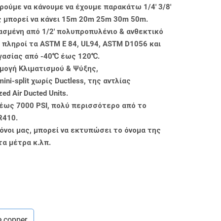
ρούμε να κάνουμε να έχουμε παρακάτω 1/4' 3/8'
μήκος μπορεί να κάνει 15m 20m 25m 30m 50m.
ασμένη από 1/2' πολυπροπυλένιο & ανθεκτικό
 πληροί τα ASTM E 84, UL94, ASTM D1056 και
γασίας από -40℃ έως 120℃.
ρμογή Κλιματισμού & Ψύξης,
i-split χωρίς Ductless, της αντλίας
ed Air Ducted Units.
 έως 7000 PSI, πολύ περισσότερο από το
 R410.
νοι μας, μπορεί να εκτυπώσει το όνομα της
τα μέτρα κ.λπ.
e copper