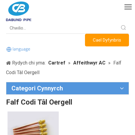
Cael Dyfynbris
Rydych chi yma:
Cartref
»
Affeithwyr AC
»
Falf
Codi Tâl Oergell
Categori Cynnyrch
Falf Codi Tâl Oergell