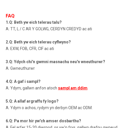
FAQ
1.Q: Beth yw eich telerau talu?
A: TT, L / C AR Y GOLWG, CERDYN CREDYD ac ati
2.Q: Beth yw eich telerau cyflwyno?
A: EXW, FOB, CFR, CIF ac ati
3.Q: Ydych chi'n gwmni masnachu neu'n wneuthurwr?
A: Gwneuthurwr
4.Q: A gaf i sampl?
A: Ydym, gallwn anfon atoch
sampl am ddim
.
5.Q: A allaf argraffu fy logo?
A: Ydym o achos, rydym yn derbyn OEM ac ODM.
6.Q: Pa mor hir yw'ch amser dosbarthu?
A: Fel arfer 15-20 diwrnod, os yw'n frys, gallwn drefnu gwneud