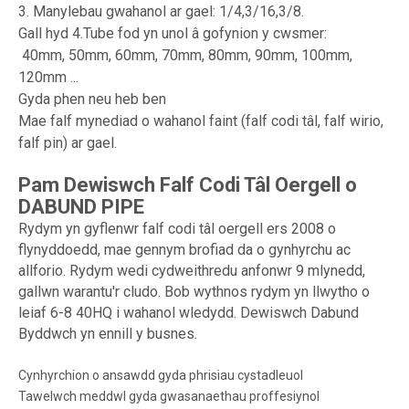
3. Manylebau gwahanol ar gael: 1/4,3/16,3/8.
Gall hyd 4.Tube fod yn unol â gofynion y cwsmer:
40mm, 50mm, 60mm, 70mm, 80mm, 90mm, 100mm,
120mm ...
Gyda phen neu heb ben
Mae falf mynediad o wahanol faint (falf codi tâl, falf wirio,
falf pin) ar gael.
Pam Dewiswch Falf Codi Tâl Oergell o
DABUND PIPE
Rydym yn gyflenwr falf codi tâl oergell ers 2008 o
flynyddoedd, mae gennym brofiad da o gynhyrchu ac
allforio. Rydym wedi cydweithredu anfonwr 9 mlynedd,
gallwn warantu'r cludo. Bob wythnos rydym yn llwytho o
leiaf 6-8 40HQ i wahanol wledydd. Dewiswch Dabund
Byddwch yn ennill y busnes.
Cynhyrchion o ansawdd gyda phrisiau cystadleuol
Tawelwch meddwl gyda gwasanaethau proffesiynol