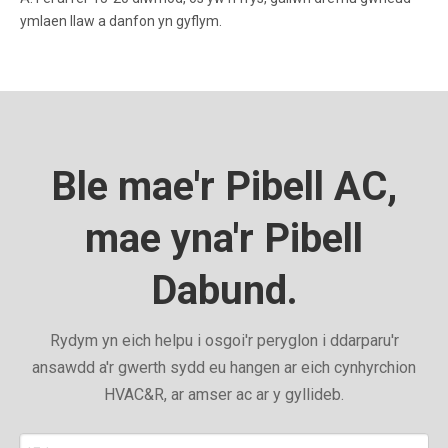
ymlaen llaw a danfon yn gyflym.
Ble mae'r Pibell AC,
mae yna'r Pibell
Dabund.
Rydym yn eich helpu i osgoi'r peryglon i ddarparu'r
ansawdd a'r gwerth sydd eu hangen ar eich cynhyrchion
HVAC&R, ar amser ac ar y gyllideb.