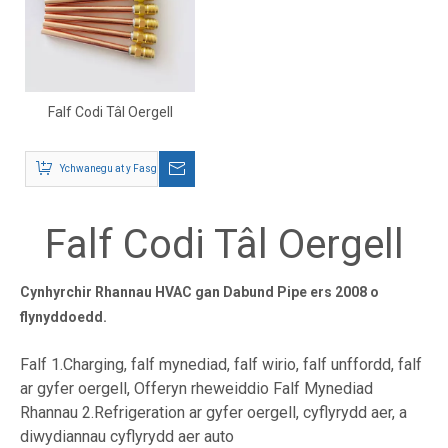
Falf Codi Tâl Oergell
Ychwanegu at y Fasged
Falf Codi Tâl Oergell
Cynhyrchir Rhannau HVAC gan Dabund Pipe ers 2008 o
flynyddoedd.
Falf 1.Charging, falf mynediad, falf wirio, falf unffordd, falf
ar gyfer oergell, Offeryn rheweiddio Falf Mynediad
Rhannau 2.Refrigeration ar gyfer oergell, cyflyrydd aer, a
diwydiannau cyflyrydd aer auto