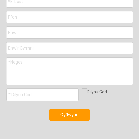
Cyflwyno