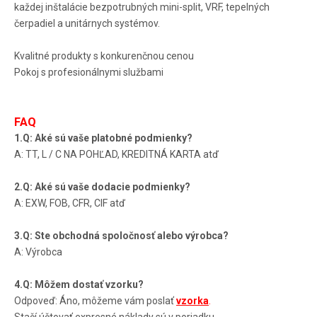
každej inštalácie bezpotrubných mini-split, VRF, tepelných
čerpadiel a unitárnych systémov.
Kvalitné produkty s konkurenčnou cenou
Pokoj s profesionálnymi službami
FAQ
1.Q: Aké sú vaše platobné podmienky?
A: TT, L / C NA POHĽAD, KREDITNÁ KARTA atď
2.Q: Aké sú vaše dodacie podmienky?
A: EXW, FOB, CFR, CIF atď
3.Q: Ste obchodná spoločnosť alebo výrobca?
A: Výrobca
4.Q: Môžem dostať vzorku?
Odpoveď: Áno, môžeme vám poslať
vzorka
.