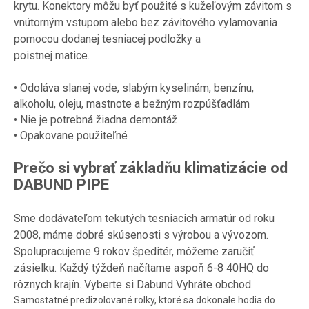
krytu. Konektory môžu byť použité s kužeľovým závitom s
vnútorným vstupom alebo bez závitového vylamovania
pomocou dodanej tesniacej podložky a
poistnej matice.
• Odoláva slanej vode, slabým kyselinám, benzínu,
alkoholu, oleju, mastnote a bežným rozpúšťadlám
• Nie je potrebná žiadna demontáž
• Opakovane použiteľné
Prečo si vybrať základňu klimatizácie od
DABUND PIPE
Sme dodávateľom tekutých tesniacich armatúr od roku
2008, máme dobré skúsenosti s výrobou a vývozom.
Spolupracujeme 9 rokov špeditér, môžeme zaručiť
zásielku. Každý týždeň načítame aspoň 6-8 40HQ do
rôznych krajín. Vyberte si Dabund Vyhráte obchod.
Samostatné predizolované rolky, ktoré sa dokonale hodia do