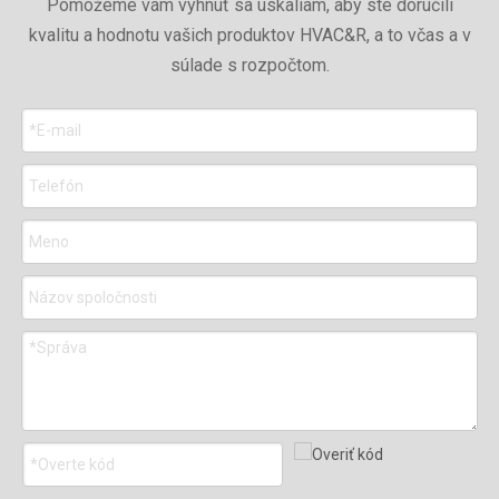
Pomôžeme vám vyhnúť sa úskaliam, aby ste doručili
kvalitu a hodnotu vašich produktov HVAC&R, a to včas a v
súlade s rozpočtom.