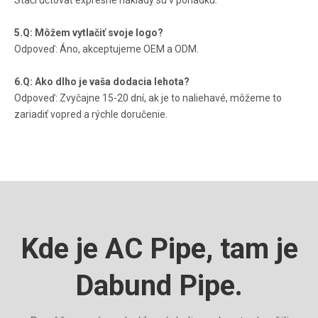
Stačí účtovať expresné náklady sú v poriadku.
5.Q: Môžem vytlačiť svoje logo?
Odpoveď: Áno, akceptujeme OEM a ODM.
6.Q: Ako dlho je vaša dodacia lehota?
Odpoveď: Zvyčajne 15-20 dní, ak je to naliehavé, môžeme to
zariadiť vopred a rýchle doručenie.
Kde je AC Pipe, tam je
Dabund Pipe.