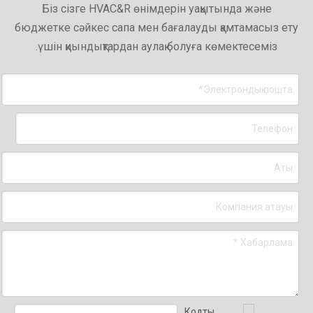
Біз сізге HVAC&R өнімдерін уақытында және
бюджетке сәйкес сапа мен бағалауды қамтамасыз ету
үшін қиындықтардан аулақ болуға көмектесеміз.