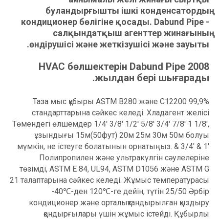
буландырғышты ішкі конденсатордың
кондиционер бөлігіне қосады. Dabund Pipe -
салқындатқыш агенттер жинағының
өндірушісі және жеткізушісі және зауыты.
HVAC бөлшектерін Dabund Pipe 2008
жылдан бері шығарады.
99,9% Таза мыс құбыры ASTM B280 және C12200
стандарттарына сәйкес келеді. Хладагент желісі
Төмендегі өлшемдер 1/4' 3/8' 1/2' 5/8' 3/4' 7/8' 1 1/8',
ұзындығы 15м(50фут) 20м 25м 30м 50м болуы
мүмкін, не істеуге болатынын орнатыңыз. & 3/4' & 1'
Полипропилен және ультракүлгін сәулелеріне
төзімді, ASTM E 84, UL94, ASTM D1056 және ASTM G
21 талаптарына сәйкес келеді. Жұмыс температурасы
-40℃-ден 120℃-ге дейін, түтін 25/50 Әрбір
кондиционер және орталықтандырылған қыздыру
қондырғылары үшін жұмыс істейді. Құбырлы