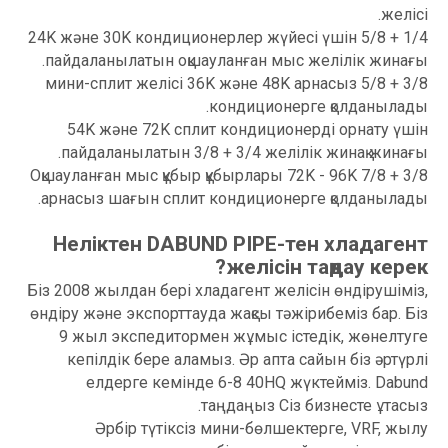
желісі.
1/4 + 5/8 24K және 30K кондиционерлер жүйесі үшін
пайдаланылатын оқшауланған мыс желілік жинағы.
3/8 + 5/8 мини-сплит желісі 36K және 48K арнасыз
кондиционерге қолданылады.
54K және 72K сплит кондиционерді орнату үшін
пайдаланылатын 3/8 + 3/4 желілік жинақ жинағы.
3/8 + 7/8 Оқшауланған мыс құбыр құбырлары 72K - 96K
арнасыз шағын сплит кондиционерге қолданылады.
Неліктен DABUND PIPE-тен хладагент
желісін таңдау керек?
Біз 2008 жылдан бері хладагент желісін өндірушіміз,
өндіру және экспорттауда жақсы тәжірибеміз бар. Біз
9 жыл экспедитормен жұмыс істедік, жөнелтуге
кепілдік бере аламыз. Әр апта сайын біз әртүрлі
елдерге кемінде 6-8 40HQ жүктейміз. Dabund
таңдаңыз Сіз бизнесте ұтасыз.
Әрбір түтіксіз мини-бөлшектерге, VRF, жылу