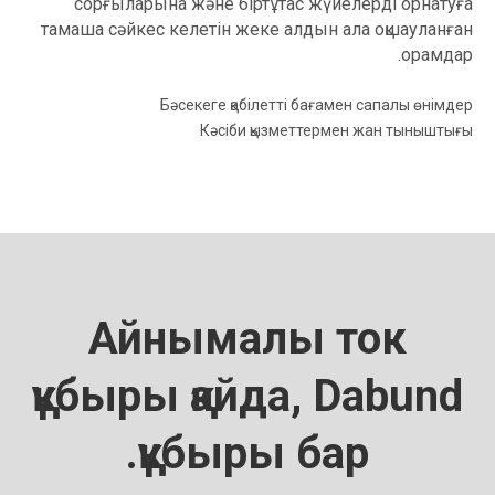
сорғыларына және біртұтас жүйелерді орнатуға
тамаша сәйкес келетін жеке алдын ала оқшауланған
орамдар.
Бәсекеге қабілетті бағамен сапалы өнімдер
Кәсіби қызметтермен жан тыныштығы
Айнымалы ток
құбыры қайда, Dabund
құбыры бар.