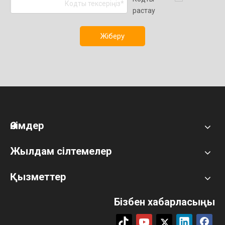
Жіберу
Өнімдер
Жылдам сілтемелер
Қызметтер
Бізбен хабарласыңы