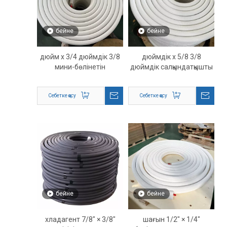
бейне
бейне
3/8 дюйм x 3/4 дюймдік
3/8 дюймдік х 5/8
мини-бөлінетін
дюймдік салқындатқышты
хладагент желісі –
бөлуге арналған шағын
премиум HVAC мыс желі
желі жинағы – жоғары
Себетке қосу
Себетке қосу
жинағы
сапалы оқшауланған мыс
HVAC құбыры
бейне
бейне
3/8″ × 7/8″ хладагент
1/4″ × 1/2″ шағын