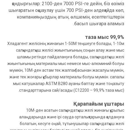
қондырғылар: 2100-ден 7000 PSI-ге дейін, біз өзіміз
шығаратын оқшаулау үшін 700 PSI-ден әлдеқайда көп,
компанияңыздың атын, өлшемін, есептегіштерін
басып шығара аламыз.
99,9% таза мыс
Хладагент желісінің жинағын 1-50М теңшеуге болады, 1-10м
салқындатқыш желісі жиынтығының соңын алау және мыс
шламы ретінде пайдалануға болады, салқындатқыш желі
жиынтығының материалы мыс немесе мыс-алюминий болуы
мүмкін, 10М-ден астам тек жалпақ басынан жасалуы мүмкін,
және тек жоғары құбырлар материалы болуы мүмкін. сапалы
мыс катушкалар ASTM B280 ауаны баптау және тоңазыту
стандарттарына сай/асады (C12200 – 99,9% таза мыс).
Қарапайым ұштары
10М-ден асатын салқындатқыш желі жинағы құрылыс
алаңдарында және ірі сауда орталықтарында қолдануға
болатын, кесуге оңай, тұтынушылар салқындатқыш желі