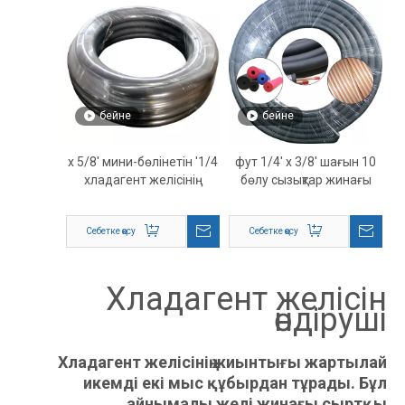
бейне
бейне
1/4' x 5/8' мини-бөлінетін
10 фут 1/4' x 3/8' шағын
хладагент желісінің
бөлу сызықтар жинағы
жинағы
Себетке қосу
Себетке қосу
Хладагент желісін
өндіруші
Хладагент желісінің жиынтығы жартылай
икемді екі мыс құбырдан тұрады. Бұл
айнымалы желі жинағы сыртқы