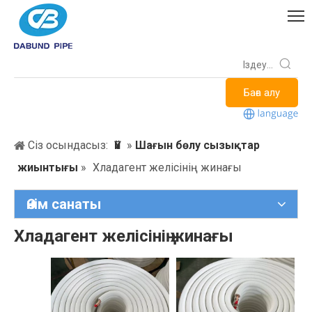
Баға алу
Сіз осындасыз:
Үй
»
Шағын бөлу сызықтар
жиынтығы
»
Хладагент желісінің жинағы
Өнім санаты
Хладагент желісінің жинағы