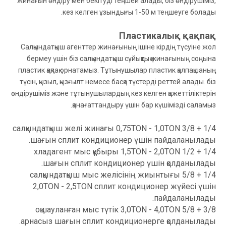
жинағын өндіру мен бекітуді теңшей алады, біз өндірушіміз,
кез келген ұзындығы 1-50 м теңшеуге болады.
Пластикалық қақпақ
Салқындатқыш агенттер жинағының ішіне кірдің түсуіне жол
бермеу үшін біз салқындатқыш сұйықтық жинағының соңына
пластик қақпақ орнатамыз. Тұтынушылар пластик қалпақшаның
түсін, қызыл, қызғылт немесе басқа түстерді реттей алады. біз
өндірушіміз және тұтынушылардың кез келген қажеттіліктерін
қанағаттандыру үшін бар күшімізді саламыз.
1/4 + 3/8 салқындатқыш желі жинағы 0,75TON - 1,0TON
шағын сплит кондиционер үшін пайдаланылады.
1/4 + 1/2 хладагент мыс құбыры 1,5TON - 2,0TON
шағын сплит кондиционер үшін қолданылады.
1/4 + 5/8 салқындатқыш мыс желісінің жиынтығы
2,0TON - 2,5TON сплит кондиционер жүйесі үшін
пайдаланылады.
3/8 + 5/8 оқшауланған мыс түтік 3,0TON - 4,0TON
арнасыз шағын сплит кондиционерге қолданылады.