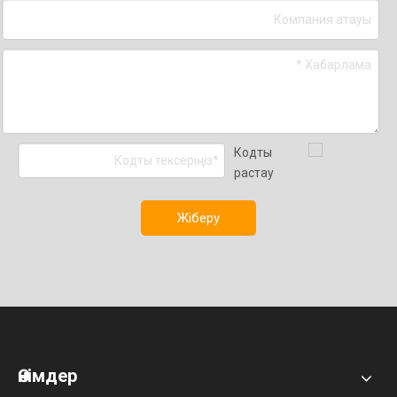
Жіберу
Өнімдер