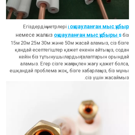
оқшауланған мыс құбыр
Егіздердің метрлері
i
немесе жалғыз
оқшауланған мыс құбыры
s
біз
15м 20м 25м 30м және 50м жасай аламыз, сіз бізге
қандай есептегіштер қажет екенін айтыңыз, содан
кейін біз тұтынушылардың талаптарын орындай
аламыз. Егер сізге жаңғақпен жағу қажет болса,
ешқандай проблема жоқ, бізге хабарлаңыз, біз мұны
сіз үшін жасаймыз.