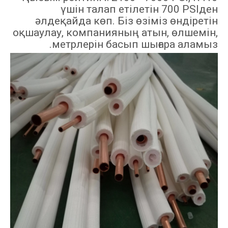
үшін талап етілетін 700 PSIден
әлдеқайда көп. Біз өзіміз өндіретін
оқшаулау, компанияның атын, өлшемін,
метрлерін басып шығара аламыз.