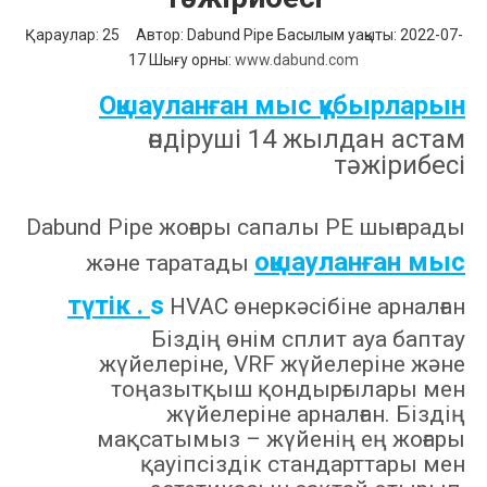
Қараулар:
25
Автор: Dabund Pipe Басылым уақыты: 2022-07-
17 Шығу орны:
www.dabund.com
Оқшауланған мыс құбырларын
өндіруші 14 жылдан астам
тәжірибесі
Dabund Pipe жоғары сапалы PE шығарады
оқшауланған мыс
және таратады
түтік .
s
HVAC өнеркәсібіне арналған
Біздің өнім сплит ауа баптау
жүйелеріне, VRF жүйелеріне және
тоңазытқыш қондырғылары мен
жүйелеріне арналған. Біздің
мақсатымыз – жүйенің ең жоғары
қауіпсіздік стандарттары мен