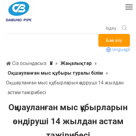
Баға алу
Сіз осындасыз:
Үй
»
Жаңалықтар
»
Оқшауланған мыс құбыры туралы білім
»
Оқшауланған мыс құбырларын өндіруші 14 жылдан
астам тәжірибесі
Оқшауланған мыс құбырларын
өндіруші 14 жылдан астам
тәжірибесі