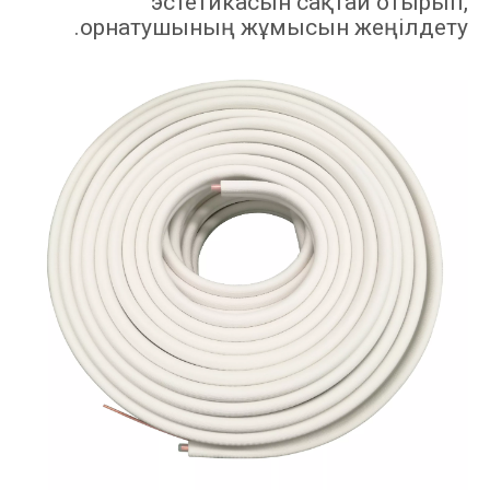
эстетикасын сақтай отырып,
орнатушының жұмысын жеңілдету.