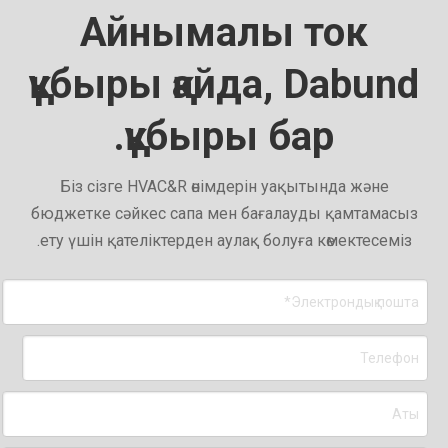
Айнымалы ток
құбыры қайда, Dabund
құбыры бар.
Біз сізге HVAC&R өнімдерін уақытында және
бюджетке сәйкес сапа мен бағалауды қамтамасыз
ету үшін қателіктерден аулақ болуға көмектесеміз.