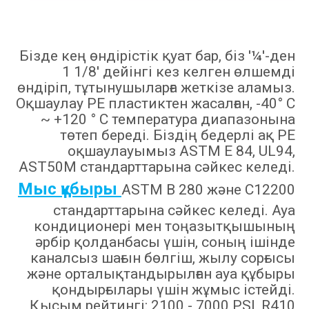
Бізде кең өндірістік қуат бар, біз '¼'-ден
1 1/8' дейінгі кез келген өлшемді
өндіріп, тұтынушыларға жеткізе аламыз.
Оқшаулау PE пластиктен жасалған, -40° C
~ +120 ° C температура диапазонына
төтеп береді. Біздің бедерлі ақ PE
оқшаулауымыз ASTM E 84, UL94,
AST50M стандарттарына сәйкес келеді.
Мыс құбыры
ASTM B 280 және C12200
стандарттарына сәйкес келеді. Ауа
кондиционері мен тоңазытқышының
әрбір қолданбасы үшін, соның ішінде
каналсыз шағын бөлгіш, жылу сорғысы
және орталықтандырылған ауа құбыры
қондырғылары үшін жұмыс істейді.
Қысым рейтингі: 2100 - 7000 PSI, R410