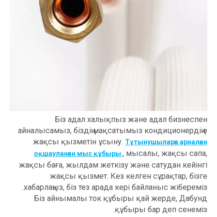
Біз адал халықпыз және адал бизнеспен
айналысамыз, біздің мақсатымыз кондиционердің ең
жақсы қызметін ұсыну.
Тұтынушыларға арналған
, мысалы, жақсы сапа,
оқшауланған мыс құбыры
жақсы баға, жылдам жеткізу және сатудан кейінгі
жақсы қызмет. Кез келген сұрақтар, бізге
хабарлаңыз, біз тез арада кері байланыс жібереміз.
Біз айнымалы ток құбыры қай жерде, Дабунд
құбыры бар деп сенеміз.