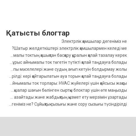
Қатысты блогтар
Электрлік қамшылар дегеніміз не
Шатыр желдеткіштері электрлік қамшылармен келеді ме?
Айнымалы токтың қашықтан басқару құралын қалай тазалау керек
Шағын сплит орнату үшін дұрыс айнымалы ток төгетін түтікті қалай таңдауға болады
Айнымалы ток ағызу түтігінің жалпы мәселелері және судың ағып кетуін болдырмау жолы
Айнымалы ток желдеткіш торының өлшемдері түсіндірілді: кері қайтарылатын ауа торын қалай таңдауға болады
Пластикалық және металл айнымалы ток торлары: HVAC жүйелері үшін қайсысы жақсы?
Неліктен дірілге қарсы жастықшалар шағын бөлінген сыртқы блоктар үшін өте маңызды?
Дірілге қарсы резеңке төсемдер HVAC шуды қалай азайтады және жабдықтың қызмет ету мерзімін ұзартады
HVAC желісінің жиынтығы дегеніміз не? Сұйықтық сызығы және сору сызығы түсіндірілді