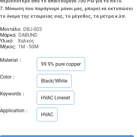
περισσότερο από το απαιτούμενο 700 PSI για το R410.
7. Μόνωση που παράγουμε μόνοι μας, μπορεί να εκτυπώσει
το όνομα της εταιρείας σας, το μέγεθος, τα μέτρα κ.λπ.
Μοντέλο:
DBJ-003
Μάρκα:
DABUND
Υλικό:
Χαλκός
Μήκος:
1M - 50M
Material
：
99.9% pure copper
Color
：
Black/White
Keywords
：
HVAC Lineset
Application
：
HVAC