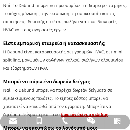
Ναί. Το Dabund μπορεί να προσαρμόσει τη διάμετρο, το μήκος,
το πάχος μόνωσης, την εκτύπωση, τη συσκευασία και τις
απαιτήσεις ιδιωτικής ετικέτας σωλήνα για τους διανομείς
HVAC και τους αγοραστές έργων.
Είστε εμπορική εταιρεία ή κατασκευαστής;
Η Dabund είναι κατασκευαστής σετ γραμμών HVAC, σετ mini
split line, μονωμένων σωλήνων χαλκού, σωλήνων αλουμινίου
και εξαρτημάτων HVAC.
Μπορώ να πάρω ένα δωρεάν δείγμα;
Ναί. Το Dabund μπορεί να παρέχει δωρεάν δείγματα σε
εξειδικευμένους πελάτες. Το εξπρές κόστος μπορεί να
χρειαστεί να καλυφθεί από τον αγοραστή. Μπορείτε να
ζητήσετε δείγματα μέσω του
.
δωρεάν δείγμα σελίδας
amysong@dabund.com
86-051986682907
86- 15151937157
Whatsapp
Wechat
Μπορώ να εκτυπώσω το λογότυπό μου;