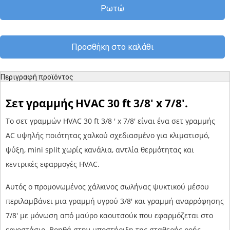
Ρωτώ
Προσθήκη στο καλάθι
Περιγραφή προϊόντος
Σετ γραμμής HVAC 30 ft 3/8' x 7/8'.
Το σετ γραμμών HVAC 30 ft 3/8 ' x 7/8' είναι ένα σετ γραμμής
AC υψηλής ποιότητας χαλκού σχεδιασμένο για κλιματισμό,
ψύξη, mini split χωρίς κανάλια, αντλία θερμότητας και
κεντρικές εφαρμογές HVAC.
Αυτός ο προμονωμένος χάλκινος σωλήνας ψυκτικού μέσου
περιλαμβάνει μια γραμμή υγρού 3/8' και γραμμή αναρρόφησης
7/8' με μόνωση από μαύρο καουτσούκ που εφαρμόζεται στο
εργοστάσιο. Βοηθά στην υποστήριξη της σταθερής ροής