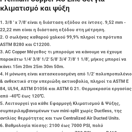
κλιματισμό και ψύξη
1. 3/8 ' x 7/8' είναι η διάσταση εξόδου σε ίντσες. 9,52 mm -
22,22 mm είναι η διάσταση εξόδου στη μέτρηση.
2. Ο σωλήνας καθαρού χαλκού 99,9% πληροί τα πρότυπα
ASTM B280 και C12200.
3. AC Copper Μέγεθος τι μπορούμε να κάνουμε να έχουμε
παρακάτω 1/4' 3/8' 1/2' 5/8' 3/4' 7/8' 1 1/8', μήκος μπορεί να
κάνει 15m 20m 25m 30m 50m.
4. Η μόνωση είναι κατασκευασμένη από 1/2' πολυπροπυλένιο
& ανθεκτικό στην υπεριώδη ακτινοβολία, πληροί τα ASTM E
84, UL94, ASTM D1056 και ASTM G 21. Θερμοκρασία εργασίας
από -40℃ έως 120℃.
5. Λειτουργεί για κάθε Εφαρμογή Κλιματισμού & Ψύξης,
συμπεριλαμβανομένων των mini-split χωρίς Ductless, της
αντλίας θερμότητας και των Centralized Air Ducted Units.
6. Βαθμολογία πίεσης: 2100 έως 7000 PSI, πολύ