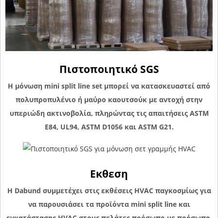
Πιστοποιητικό SGS
Η μόνωση mini split line set μπορεί να κατασκευαστεί από
πολυπροπυλένιο ή μαύρο καουτσούκ με αντοχή στην
υπεριώδη ακτινοβολία, πληρώντας τις απαιτήσεις ASTM
E84, UL94, ASTM D1056 και ASTM G21.
Εκθεση
Η Dabund συμμετέχει στις εκθέσεις HVAC παγκοσμίως για
να παρουσιάσει τα προϊόντα mini split line και
εγκατάστασης HVAC στους πελάτες πρόσωπο με πρόσωπο.