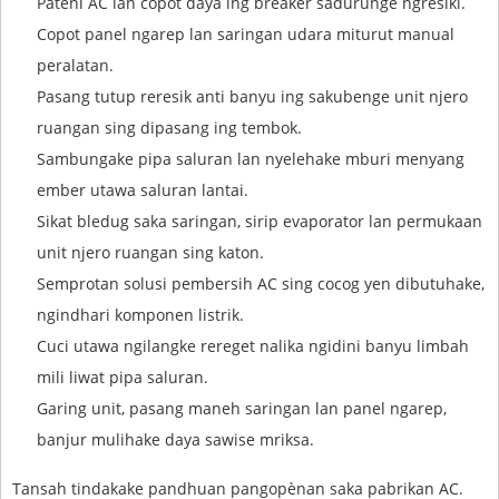
Pateni AC lan copot daya ing breaker sadurunge ngresiki.
Copot panel ngarep lan saringan udara miturut manual
peralatan.
Pasang tutup reresik anti banyu ing sakubenge unit njero
ruangan sing dipasang ing tembok.
Sambungake pipa saluran lan nyelehake mburi menyang
ember utawa saluran lantai.
Sikat bledug saka saringan, sirip evaporator lan permukaan
unit njero ruangan sing katon.
Semprotan solusi pembersih AC sing cocog yen dibutuhake,
ngindhari komponen listrik.
Cuci utawa ngilangke rereget nalika ngidini banyu limbah
mili liwat pipa saluran.
Garing unit, pasang maneh saringan lan panel ngarep,
banjur mulihake daya sawise mriksa.
Tansah tindakake pandhuan pangopènan saka pabrikan AC.