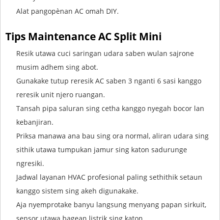
Alat pangopènan AC omah DIY.
Tips Maintenance AC Split Mini
Resik utawa cuci saringan udara saben wulan sajrone
musim adhem sing abot.
Gunakake tutup reresik AC saben 3 nganti 6 sasi kanggo
reresik unit njero ruangan.
Tansah pipa saluran sing cetha kanggo nyegah bocor lan
kebanjiran.
Priksa manawa ana bau sing ora normal, aliran udara sing
sithik utawa tumpukan jamur sing katon sadurunge
ngresiki.
Jadwal layanan HVAC profesional paling sethithik setaun
kanggo sistem sing akeh digunakake.
Aja nyemprotake banyu langsung menyang papan sirkuit,
sensor utawa bagean listrik sing katon.