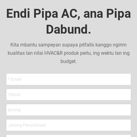
panas, Ductless Mini Split
panas, Ductless Mini Split
bisa print jeneng perusahaan,
Endi Pipa AC, ana Pipa
nggunakake.
nggunakake.
ukuran, meter etc.
Dabund.
Kita mbantu sampeyan supaya pitfalls kanggo ngirim
kualitas lan nilai HVAC&R produk perlu, ing wektu lan ing
budget.