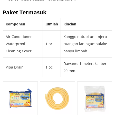
Paket Termasuk
Komponen
Jumlah
Rincian
Air Conditioner
Kanggo nutupi unit njero
Waterproof
1 pc
ruangan lan ngumpulake
Cleaning Cover
banyu limbah.
Dawane: 1 meter; kaliber:
Pipa Drain
1 pc
20 mm.