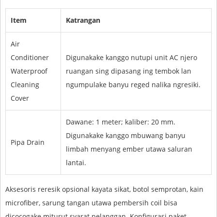
Item
Katrangan
Air
Conditioner
Digunakake kanggo nutupi unit AC njero
Waterproof
ruangan sing dipasang ing tembok lan
Cleaning
ngumpulake banyu reged nalika ngresiki.
Cover
Dawane: 1 meter; kaliber: 20 mm.
Digunakake kanggo mbuwang banyu
Pipa Drain
limbah menyang ember utawa saluran
lantai.
Aksesoris reresik opsional kayata sikat, botol semprotan, kain
microfiber, sarung tangan utawa pembersih coil bisa
dicocogake miturut syarat pelanggan. Konfigurasi paket