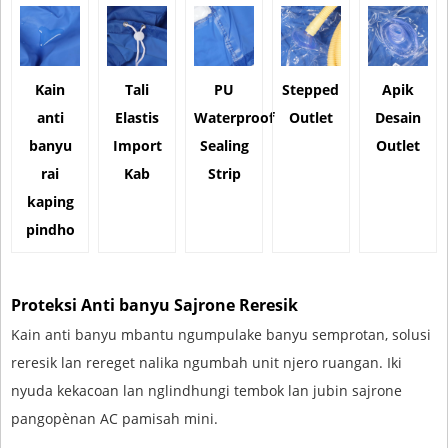
Kain
Tali
PU
Stepped
Apik
anti
Elastis
Waterproof
Outlet
Desain
banyu
Import
Sealing
Outlet
rai
Kab
Strip
kaping
pindho
Proteksi Anti banyu Sajrone Reresik
Kain anti banyu mbantu ngumpulake banyu semprotan, solusi
reresik lan rereget nalika ngumbah unit njero ruangan. Iki
nyuda kekacoan lan nglindhungi tembok lan jubin sajrone
pangopènan AC pamisah mini.