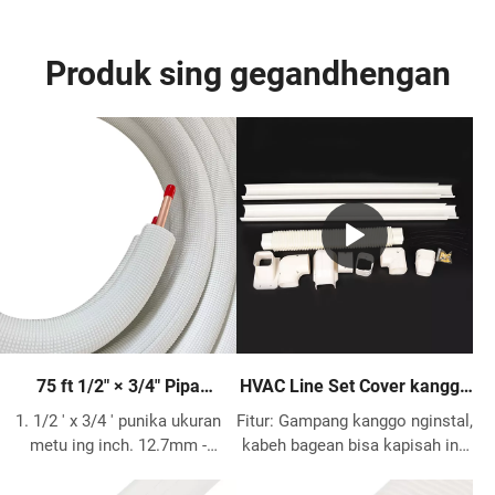
Produk sing gegandhengan
75 ft 1/2″ × 3/4″ Pipa
HVAC Line Set Cover kanggo
Tembaga Terisolasi – Garis
Mini Split AC
1. 1/2 ' x 3/4 ' punika ukuran
Fitur: Gampang kanggo nginstal,
Refrigeran Pra-Insulated
metu ing inch. 12.7mm -
kabeh bagean bisa kapisah ing
HVAC
19.05mm minangka ukuran
tengah kanggo instalasi cepet
metu ing metrik. 2. 99,9% pipa
Pas kanggo Sembarang