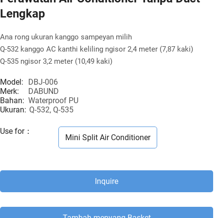
Lengkap
Ana rong ukuran kanggo sampeyan milih
Q-532 kanggo AC kanthi keliling ngisor 2,4 meter (7,87 kaki)
Q-535 ngisor 3,2 meter (10,49 kaki)
Model:
DBJ-006
Merk:
DABUND
Bahan:
Waterproof PU
Ukuran:
Q-532, Q-535
Use for
：
Mini Split Air Conditioner
Inquire
Tambah menyang Basket