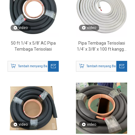
video
video
50 ft 1/4' x 5/8' AC Pipa
Pipa Tembaga Terisolasi
Tembaga Terisolasi
1/4' x 3/8' x 100 ft kanggo
HVAC & Sistem
Pengkondisian Udara
Tambah menyang Basket
Tambah menyang Basket
video
video