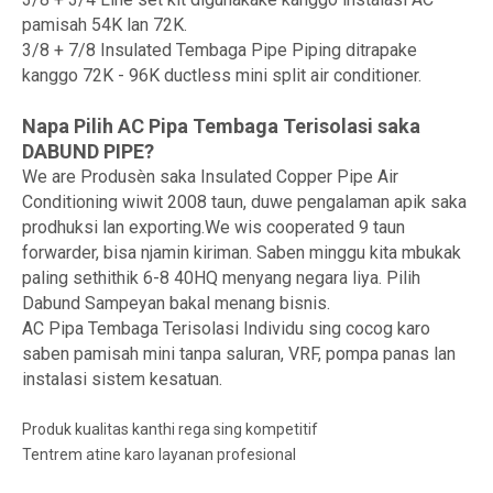
pamisah 54K lan 72K.
3/8 + 7/8 Insulated Tembaga Pipe Piping ditrapake
kanggo 72K - 96K ductless mini split air conditioner.
Napa Pilih AC Pipa Tembaga Terisolasi saka
DABUND PIPE?
We are Produsèn saka Insulated Copper Pipe Air
Conditioning wiwit 2008 taun, duwe pengalaman apik saka
prodhuksi lan exporting.We wis cooperated 9 taun
forwarder, bisa njamin kiriman. Saben minggu kita mbukak
paling sethithik 6-8 40HQ menyang negara liya. Pilih
Dabund Sampeyan bakal menang bisnis.
AC Pipa Tembaga Terisolasi Individu sing cocog karo
saben pamisah mini tanpa saluran, VRF, pompa panas lan
instalasi sistem kesatuan.
Produk kualitas kanthi rega sing kompetitif
Tentrem atine karo layanan profesional