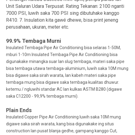
Unit Saluran Udara Terpusat. Rating Tekanan: 2100 nganti
7000 PSI, luwih saka 700 PSI sing dibutuhake kanggo
R410. 7. Insulation kita gawé dhewe, bisa print jeneng
perusahaan, ukuran, meter etc.
99.9% Tembaga Murni
Insulated Tembaga Pipe Air Conditioning bisa selaras 1-50M,
mburi 1-10m Insulated Tembaga Pipe Air Conditioning bisa
digunakake minangka suar lan slug tembaga, materi saka pipe
bisa tembaga utawa tembaga-aluminium, luwih saka 10M mung
bisa digawe saka sirah warata, lan kabeh materi saka pipe
tembaga mung bisa digawe saka tembaga kualitas dhuwur.
ketemu / ngluwihi standar AC lan kulkas ASTM B280 (digawe
saka C12200 - 99,9% tembaga murni).
Plain Ends
Insulated Copper Pipe Air Conditioning luwih saka 10M mung
digawe saka sirah warata, kang bisa digunakake ing situs
construction lan pusat blanja gedhe, gampang kanggo Cut,