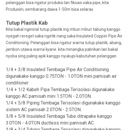
pelanggan bisa ngatur produksi lan fiksasi saka pipe, kita
Produsèn, sembarang dawa 1-50m bisa selaras.
Tutup Plastik Kab
Kita bakal nginstal tutup plastik ing mburi mburi tabung kanggo
nyegah rereget saka ngetik nang saka Insulated Copper Pipe Air
Conditioning. Pelanggan bisa ngatur warna tutup plastik, abang,
jambon utawa warna liyane. kita minangka pabrikan lan bakal
nyoba sing paling apik kanggo nyukupi kabutuhan pelanggan.
1/4 + 3/8 Insulated Tembaga Pipe Air Conditioning
digunakake kanggo 0.75TON - 1.0TON mini pamisah air
conditioner.
1/4 + 1/2 Kabeh Pipa Tembaga Terisolasi digunakake
kanggo AC pamisah mini 1.5TON - 2.0TON.
1/4 + 5/8 Piping Tembaga Terisolasi digunakake kanggo
sistem AC pamisah 2.0TON - 2.5TON.
3/8 + 5/8 Insulated Tembaga Tube ditrapake kanggo
3.0TON - 4.0TON ductless mini pamisah AC.
3/8 + 3/4 Tubing Tembaga Terisolasi digunakake kanggo