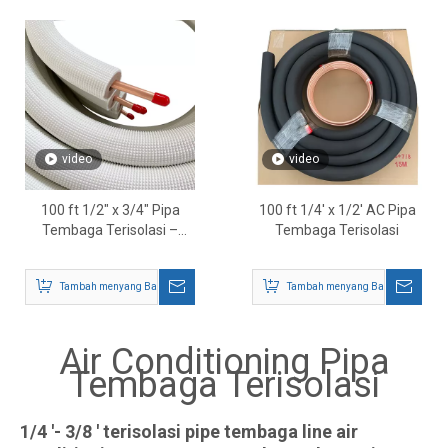
video
video
100 ft 1/2″ x 3/4″ Pipa
100 ft 1/4' x 1/2' AC Pipa
Tembaga Terisolasi –
Tembaga Terisolasi
Jalur Pendingin HVAC &
AC
Tambah menyang Basket
Tambah menyang Basket
Air Conditioning Pipa
Tembaga Terisolasi
1/4 '- 3/8 ' terisolasi pipe tembaga line air