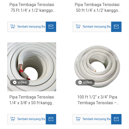
Pipa Tembaga Terisolasi
Pipa Tembaga Terisolasi
75 Ft 1/4' x 1/2' kanggo
50 ft 1/4' x 1/2' kanggo
Sistem Pengkondisian
Sistem AC & Mini Split
Udara
HVAC
Tambah menyang Basket
Tambah menyang Basket
video
video
Pipa Tembaga Terisolasi
100 ft 1/2″ x 3/4″ Pipa
1/4' x 3/8' x 50 ft kanggo
Tembaga Terisolasi –
Sistem Split & HVAC Mini
HVAC & Lineset
Refrigerant AC
Tambah menyang Basket
Tambah menyang Basket