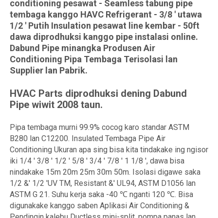
conditioning pesawat - Seamless tabung pipe
tembaga kanggo HAVC Refrigerant - 3/8 ' utawa
1/2 ' Putih Insulation pesawat line kembar - 50ft
dawa diprodhuksi kanggo pipe instalasi online.
Dabund Pipe minangka Produsen Air
Conditioning Pipa Tembaga Terisolasi lan
Supplier lan Pabrik.
HVAC Parts diprodhuksi dening Dabund
Pipe wiwit 2008 taun.
Pipa tembaga murni 99.9% cocog karo standar ASTM
B280 lan C12200. Insulated Tembaga Pipe Air
Conditioning Ukuran apa sing bisa kita tindakake ing ngisor
iki 1/4 ' 3/8 ' 1/2 ' 5/8 ' 3/4 ' 7/8 ' 1 1/8 ', dawa bisa
nindakake 15m 20m 25m 30m 50m. Isolasi digawe saka
1/2 &' 1/2 'UV TM, Resistant &' UL94, ASTM D1056 lan
ASTM G 21. Suhu kerja saka -40 ℃ nganti 120 ℃. Bisa
digunakake kanggo saben Aplikasi Air Conditioning &
Pendingin kalebu Ductless mini-split, pompa panas lan